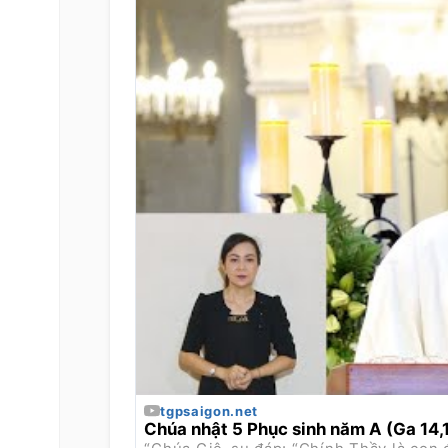
tgpsaigon.net
Chúa nhật 5 Phục sinh năm A (Ga 14,