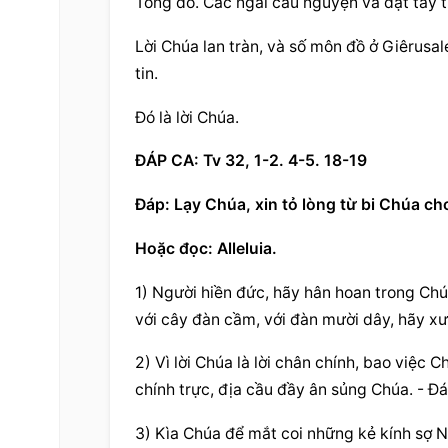
Tông đồ. Các ngài 
cầu nguyện
 và đặt tay 
Lời Chúa lan tràn, và số môn đồ ở Giêrusa
tin.
Đó là lời Chúa.
ĐÁP CA: Tv 32, 1-2. 4-5. 18-19
Đáp: Lạy Chúa, xin tỏ lòng từ bi Chúa c
Hoặc đọc: Alleluia.
1) Người hiền đức, hãy hân hoan trong Chú
với cây đàn cầm, với đàn mười dây, hãy x
2) Vì lời Chúa là lời chân chính, bao việc
chính trực, địa cầu đầy ân sủng Chúa. - Đá
3) Kìa Chúa để mắt coi những kẻ kính sợ N