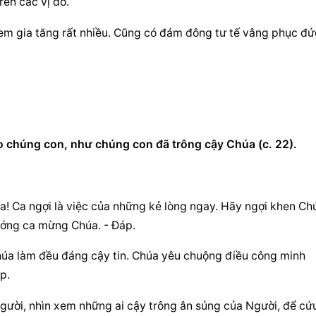
trên các vị đó.
lem gia tăng rất nhiều. Cũng có đám đông tư tế vâng phục đức
ho chúng con, như chúng con đã trông cậy Chúa (c. 22).
a! Ca ngợi là việc của những kẻ lòng ngay. Hãy ngợi khen Chú
ướng ca mừng Chúa. - Đáp.
 Chúa làm đều đáng cậy tin. Chúa yêu chuộng điều công minh 
p.
gười, nhìn xem những ai cậy trông ân sủng của Người, để cứu