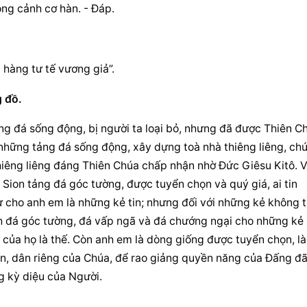
ong cảnh cơ hàn. - Đáp.
 hàng tư tế vương giả”.
 đồ.
g đá sống động, bị người ta loại bỏ, nhưng đã được Thiên Ch
những tảng đá sống động, xây dựng toà nhà thiêng liêng, chứ
thiêng liêng đáng Thiên Chúa chấp nhận nhờ Đức Giêsu Kitô. Vì
i Sion tảng đá góc tường, được tuyển chọn và quý giá, ai tin 
ự cho anh em là những kẻ tin; nhưng đối với những kẻ không ti
ành đá góc tường, đá vấp ngã và đá chướng ngại cho những kẻ 
n của họ là thế. Còn anh em là dòng giống được tuyển chọn, là 
iện, dân riêng của Chúa, để rao giảng quyền năng của Đấng đã
g kỳ diệu của Người.