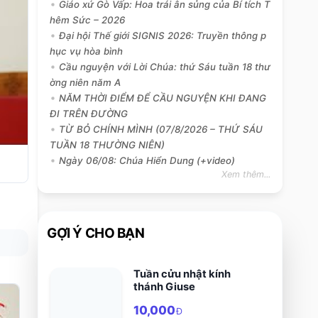
Giáo xứ Gò Vấp: Hoa trái ân sủng của Bí tích T
hêm Sức – 2026
Đại hội Thế giới SIGNIS 2026: Truyền thông p
hục vụ hòa bình
Cầu nguyện với Lời Chúa: thứ Sáu tuần 18 thư
ờng niên năm A
NĂM THỜI ĐIỂM ĐỂ CẦU NGUYỆN KHI ĐANG
ĐI TRÊN ĐƯỜNG
TỪ BỎ CHÍNH MÌNH (07/8/2026 – THỨ SÁU
TUẦN 18 THƯỜNG NIÊN)
Ngày 06/08: Chúa Hiển Dung (+video)
Xem thêm...
GỢI Ý CHO BẠN
Tuần cửu nhật kính
thánh Giuse
10,000
Đ