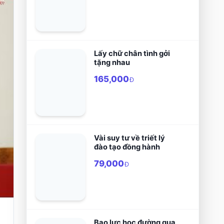
Lấy chữ chân tình gởi
tặng nhau
165,000
Đ
Vài suy tư về triết lý
đào tạo đồng hành
79,000
Đ
Bạo lực học đường qua