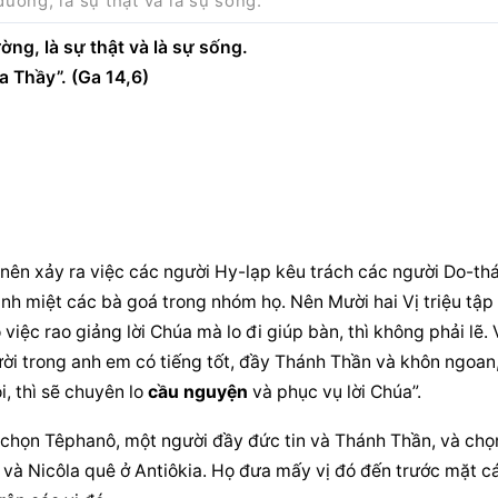
ường, là sự thật và là sự sống.
ng, là sự thật và là sự sống.
 Thầy”. (Ga 14,6)
ên xảy ra việc các người Hy-lạp kêu trách các người Do-thái,
nh miệt các bà goá trong nhóm họ. Nên Mười hai Vị triệu tập 
iệc rao giảng lời Chúa mà lo đi giúp bàn, thì không phải lẽ. 
i trong anh em có tiếng tốt, đầy Thánh Thần và khôn ngoan,
, thì sẽ chuyên lo 
cầu nguyện
 và phục vụ lời Chúa”.
à chọn Têphanô, một người đầy đức tin và Thánh Thần, và chọn
 và Nicôla quê ở Antiôkia. Họ đưa mấy vị đó đến trước mặt cá