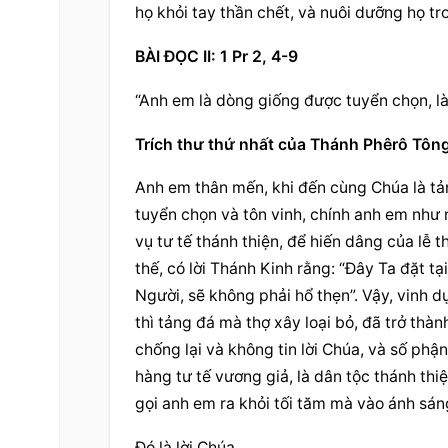
họ khỏi tay thần chết, và nuôi dưỡng họ tr
BÀI ĐỌC II: 1 Pr 2, 4-9
“Anh em là dòng giống được tuyển chọn, là
Trích thư thứ nhất của Thánh Phêrô Tông
Anh em thân mến, khi đến cùng Chúa là tản
tuyển chọn và tôn vinh, chính anh em như 
vụ tư tế thánh thiện, để hiến dâng của lễ 
thế, có lời Thánh Kinh rằng: “Đây Ta đặt tạ
Người, sẽ không phải hổ thẹn”. Vậy, vinh d
thì tảng đá mà thợ xây loại bỏ, đã trở th
chống lại và không tin lời Chúa, và số phậ
hàng tư tế vương giả, là dân tộc thánh th
gọi anh em ra khỏi tối tăm mà vào ánh sán
Đó là lời Chúa.