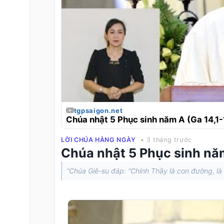
tgpsaigon.net
Chúa nhật 5 Phục sinh năm A (Ga 14,1-
LỜI CHÚA HÀNG NGÀY
• 3 tháng trước
Chúa nhật 5 Phục sinh năm
“Chúa Giê-su đáp: “Chính Thầy là con đường, là 