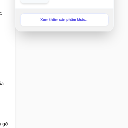
đường mà hầu hết mọi
người đều quan tâm.
 
Xem thêm sản phẩm khác...
a 
 gỡ 