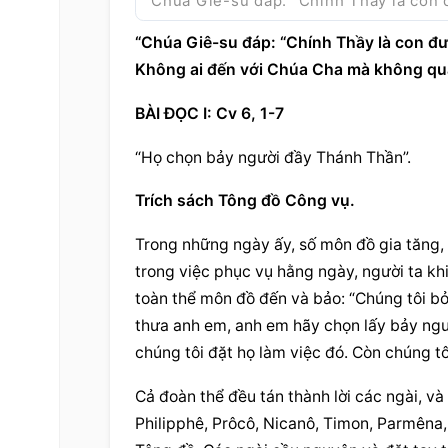
“Chúa Giê-su đáp: “Chính Thầy là con đ
“Chúa Giê-su đáp: “Chính Thầy là con đườ
Không ai đến với Chúa Cha mà không qua
BÀI ĐỌC I: Cv 6, 1-7
“Họ chọn bảy người đầy Thánh Thần”.
Trích sách Tông đồ Công vụ.
Trong những ngày ấy, số môn đồ gia tăng, n
trong việc phục vụ hằng ngày, người ta khi
toàn thể môn đồ đến và bảo: “Chúng tôi bỏ v
thưa anh em, anh em hãy chọn lấy bảy ngườ
chúng tôi đặt họ làm việc đó. Còn chúng tôi
Cả đoàn thể đều tán thành lời các ngài, v
Philipphê, Prôcô, Nicanô, Timon, Parmêna,