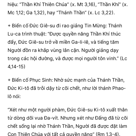
hiệu: “Thần Khí Thiên Chúa” (x. Mt 3,16), “Thần Khí” (x. 
Mc 1,12; Ga 1,32), hay “Thánh Thần” (x. Lc 3,22).
+ Biến cố Đức Giê-su đi rao giảng Tin Mừng: Thánh 
Lu-ca trình thuật: “Được quyền năng Thần Khí thúc 
đẩy, Đức Giê-su trở về miền Ga-li-lê, và tiếng tăm 
Người đồn ra khắp vùng lân cận. Người giảng dạy 
trong các hội đường, và được mọi người tôn vinh.” (Lc 
4,14-15)
+ Biến cố Phục Sinh: Nhờ sức mạnh của Thánh Thần, 
Đức Ki-tô đã trỗi dậy từ cõi chết, như lời thánh Phao-
lô nói:
“Xét như một người phàm, Đức Giê-su Ki-tô xuất thân 
từ dòng dõi vua Đa-vít. Nhưng xét như Đấng đã từ cõi 
chết sống lại nhờ Thánh Thần, Người đã được đặt làm 
Con Thiên Chúa với tất cả quyền năng” (Rm 1,3-4).