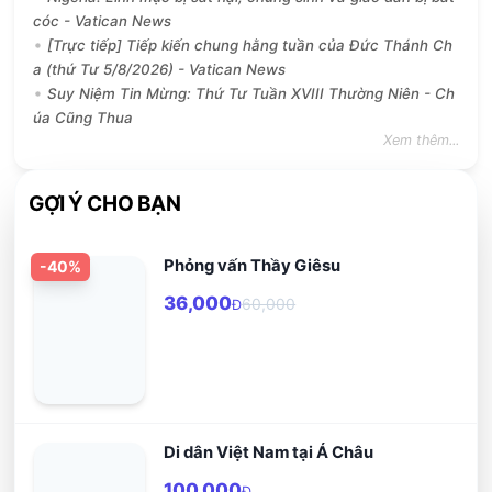
cóc - Vatican News
[Trực tiếp] Tiếp kiến chung hằng tuần của Đức Thánh Ch
a (thứ Tư 5/8/2026) - Vatican News
Suy Niệm Tin Mừng: Thứ Tư Tuần XVIII Thường Niên - Ch
úa Cũng Thua
Xem thêm...
GỢI Ý CHO BẠN
Phỏng vấn Thầy Giêsu
-
40
%
36,000
60,000
Đ
Di dân Việt Nam tại Á Châu
100,000
Đ