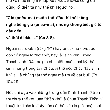
mô về mầu nhiệm Phép Rửa, Đức Giê-su cũng đã 
dùng lối diễn tả như thế khi Người nói:
“Gió (pnêu-ma) muốn thổi đâu thì thổi ; ông
nghe tiếng gió (pnêu-ma), nhưng không biết gió từ 
đâu đến
và thổi đi đâu ...” (Ga 3,8).
Ngoài ra, ru-akh (rûªḥ רוּחַ) hay pnêu-ma (πνεῦμα) 
còn có nghĩa là “hơi thở”, hay là “sinh khí”. Trong 
Thánh vịnh 104, tác giả cho biết muôn loài ký thác 
sinh mạng trong tay Chúa, vì thế nếu Chúa “lấy sinh 
khí lại, là chúng tắt thở ngay mà trở về cát bụi” (Tv 
104,29).
Nếu chỉ dựa vào những trưng dẫn Kinh Thánh ở trên 
thì chưa thể kết luận “thần khí” là Chúa Thánh Thần, vì 
thuật từ “thần khí” ấy còn có thể hiểu là gió, hoặc hơi 