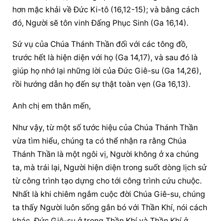
hơn mặc khải về Đức Ki-tô (16,12-15); và bằng cách 
đó, Người sẽ tôn vinh Đấng Phục Sinh (Ga 16,14).
Sứ vụ của Chúa Thánh Thần đối với các tông đồ, 
trước hết là hiện diện với họ (Ga 14,17), và sau đó là 
giúp họ nhớ lại những lời của Đức Giê-su (Ga 14,26), 
rồi hướng dẫn họ đến sự thật toàn vẹn (Ga 16,13).
Anh chị em thân mến,
Như vậy, từ một số tước hiệu của Chúa Thánh Thần 
vừa tìm hiểu, chúng ta có thể nhận ra rằng Chúa 
Thánh Thần là một ngôi vị, Người không ở xa chúng 
ta, mà trái lại, Người hiện diện trong suốt dòng lịch sử 
từ công trình tạo dựng cho tới công trình cứu chuộc. 
Nhất là khi chiêm ngắm cuộc đời Chúa Giê-su, chúng 
ta thấy Người luôn sống gắn bó với Thần Khí, nói cách 
khác, Đức Giê-su ở trong Thần Khí và Thần Khí ở 