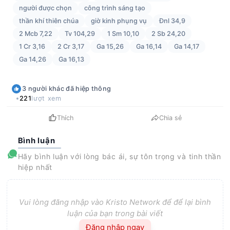
người được chọn
công trình sáng tạo
thần khí thiên chúa
giờ kinh phụng vụ
Đnl 34,9
2 Mcb 7,22
Tv 104,29
1 Sm 10,10
2 Sb 24,20
1 Cr 3,16
2 Cr 3,17
Ga 15,26
Ga 16,14
Ga 14,17
Ga 14,26
Ga 16,13
3
người khác
đã hiệp thông
221
lượt xem
Thích
Chia sẻ
Bình luận
Hãy bình luận với lòng bác ái, sự tôn trọng và tinh thần
hiệp nhất
Vui lòng đăng nhập vào Kristo Network để để lại bình
luận của bạn trong bài viết
Đăng nhập ngay