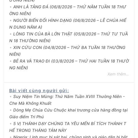
ƯỜNG NIÊN)
ANH LÀ TẢNG ĐÁ (06/8/2026 – THỨ NĂM TUẦN 18 THƯ
ỜNG NIÊN)
NGƯỜI BIẾN ĐỔI HÌNH DẠNG (06/8/2026 – LỄ CHÚA HIỂ
N DUNG NĂM A)
LÒNG TIN CỦA BÀ LỚN THẬT (05/8/2026 – THỨ TƯ TUẦ
N 18 THƯỜNG NIÊN)
XIN CỨU CON (04/8/2026 – THỨ BA TUẦN 18 THƯỜNG
NIÊN)
BẺ RA VÀ TRAO ĐI (03/8/2026 – THỨ HAI TUẦN 18 THƯỜ
NG NIÊN)
Xem thêm...
Bài viết cùng người gửi
:
Suy Niệm Tin Mừng: Thứ Năm Tuần XVIII Thường Niên -
Che Mà Không Khuất
Dòng Mẹ Chúa Cứu Chuộc khai trương cửa hàng đồng tại
Giáo điểm Tri Phú
5 VỊ THÁNH DẠY CHÚNG TA YÊU MẾN BÍ TÍCH THÁNH T
HỂ TRONG THÁNG TÁM NÀY
Nigeria: Linh mục bị sát hại, chủng sinh và giáo dân bị bắt