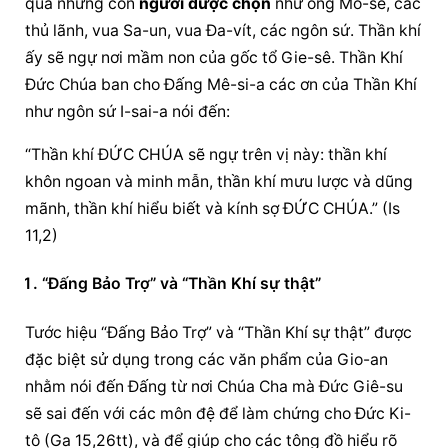
qua những con 
người được chọn
 như ông Mô-sê, các 
thủ lãnh, vua Sa-un, vua Đa-vít, các ngôn sứ. Thần khí 
ấy sẽ ngự nơi mầm non của gốc tổ Gie-sê. Thần Khí 
Đức Chúa ban cho Đấng Mê-si-a các ơn của Thần Khí 
như ngôn sứ I-sai-a nói đến:
“Thần khí ĐỨC CHÚA sẽ ngự trên vị này: thần khí 
khôn ngoan và minh mẫn, thần khí mưu lược và dũng 
mãnh, thần khí hiểu biết và kính sợ ĐỨC CHÚA.” (Is 
11,2)
“Đấng Bảo Trợ” và “Thần Khí sự thật”
Tước hiệu “Đấng Bảo Trợ” và “Thần Khí sự thật” được 
đặc biệt sử dụng trong các văn phẩm của Gio-an 
nhằm nói đến Đấng từ nơi Chúa Cha mà Đức Giê-su 
sẽ sai đến với các môn đệ để làm chứng cho Đức Ki-
tô (Ga 15,26tt), và để giúp cho các tông đồ hiểu rõ 