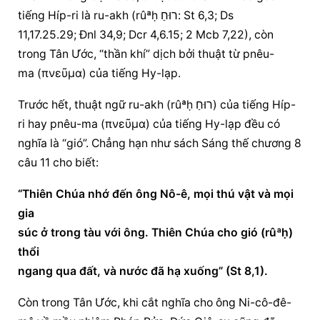
tiếng Híp-ri là ru-akh (rûªḥ רוּחַ: St 6,3; Ds 
11,17.25.29; Đnl 34,9; Dcr 4,6.15; 2 Mcb 7,22), còn 
trong Tân Ước, “thần khí” dịch bởi thuật từ pnêu-
ma (πνεῦμα) của tiếng Hy-lạp.
Trước hết, thuật ngữ ru-akh (rûªḥ רוּחַ) của tiếng Híp-
ri hay pnêu-ma (πνεῦμα) của tiếng Hy-lạp đều có 
nghĩa là “gió”. Chẳng hạn như sách Sáng thế chương 8 
câu 11 cho biết:
“Thiên Chúa nhớ đến ông Nô-ê, mọi thú vật và mọi 
gia
súc ở trong tàu với ông. Thiên Chúa cho gió (rûªḥ) 
thổi
ngang qua đất, và nước đã hạ xuống” (St 8,1).
Còn trong Tân Ước, khi cắt nghĩa cho ông Ni-cô-đê-