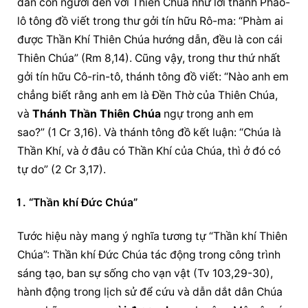
dẫn con người đến với Thiên Chúa như lời thánh Phao-
lô tông đồ viết trong thư gởi tín hữu Rô-ma: “Phàm ai 
được 
Thần Khí Thiên Chúa
 hướng dẫn, đều là con cái 
Thiên Chúa” (Rm 8,14). Cũng vậy, trong thư thứ nhất 
gởi tín hữu Cô-rin-tô, thánh tông đồ viết: “Nào anh em 
chẳng biết rằng anh em là Đền Thờ của Thiên Chúa, 
và 
Thánh Thần Thiên Chúa
 ngự trong anh em 
sao?” (1 Cr 3,16). Và thánh tông đồ kết luận: “Chúa là 
Thần Khí, và ở đâu có Thần Khí của Chúa, thì ở đó có 
tự do” (2 Cr 3,17).
“Thần khí Đức Chúa”
Tước hiệu này mang ý nghĩa tương tự “Thần khí Thiên 
Chúa”: Thần khí Đức Chúa tác động trong công trình 
sáng tạo, ban sự sống cho vạn vật (Tv 103,29-30), 
hành động trong lịch sử để cứu và dẫn dắt dân Chúa 