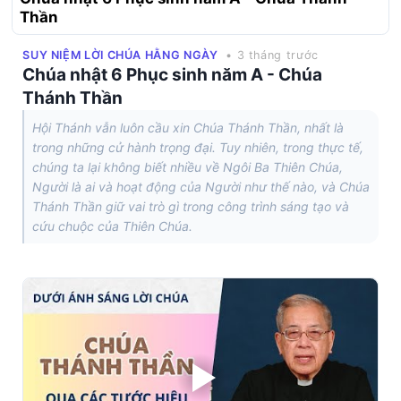
Thần
SUY NIỆM LỜI CHÚA HẰNG NGÀY
• 3 tháng trước
Chúa nhật 6 Phục sinh năm A - Chúa
Thánh Thần
Hội Thánh vẫn luôn cầu xin Chúa Thánh Thần, nhất là
trong những cử hành trọng đại. Tuy nhiên, trong thực tế,
chúng ta lại không biết nhiều về Ngôi Ba Thiên Chúa,
Người là ai và hoạt động của Người như thế nào, và Chúa
Thánh Thần giữ vai trò gì trong công trình sáng tạo và
cứu chuộc của Thiên Chúa.