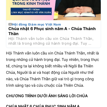
Hội đồng Giám mục Việt Nam
Chúa nhật 6 Phục sinh năm A - Chúa Thánh 
Thần
Hội Thánh vẫn luôn cầu xin Chúa Thánh Thần, 
nhất là trong những cử hành trọng đại. Tuy 
nhiên, trong thực tế, chúng ta lại không biết 
nhiều về Ngôi Ba Thiên Chúa, Người là ai và 
Hội Thánh vẫn luôn cầu xin Chúa Thánh Thần, nhất là 
hoạt động của Người như thế nào, và Chúa 
trong những cử hành trọng đại. Tuy nhiên, trong thực 
Thánh Thần giữ vai trò gì trong 
công trình sáng 
tế, chúng ta lại không biết nhiều về Ngôi Ba Thiên 
tạo
 và cứu chuộc của Thiên Chúa.
Chúa, Người là ai và hoạt động của Người như thế 
nào, và Chúa Thánh Thần giữ vai trò gì trong 
công 
trình sáng tạo
 và cứu chuộc của Thiên Chúa.
CHƯƠNG TRÌNH DƯỚI ÁNH SÁNG LỜI CHÚA
CHÚA NHẬT 6 CHÚA PHỤC SINH NĂM A