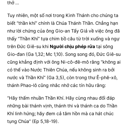
thở …
Tuy nhiên, một số nơi trong Kinh Thánh cho chúng ta 
biết “thần khí” chính là Chúa Thánh Thần. Chẳng hạn 
như lời chứng của ông Gio-an Tẩy Giả về việc ông đã 
thấy “Thần Khí” tựa chim bồ câu từ trời xuống và ngự 
trên Đức Giê-su khi 
Người chịu phép rửa
 tại sông 
Gio-đan (Ga 1,32; Mc 1,10). Song song đó, Đức Giê-su 
cũng khẳng định với ông Ni-cô-đê-mô rằng “không ai 
có thể vào Nước Thiên Chúa, nếu không sinh ra bởi 
nước và Thần Khí” (Ga 3,5), còn trong thư Ê-phê-xô, 
thánh Phao-lô cũng nhắc nhở các tín hữu rằng:
“Hãy thấm nhuần Thần Khí. Hãy cùng nhau đối đáp 
những bài thánh vịnh, thánh thi và thánh ca do Thần 
Khí linh hứng; hãy đem cả tâm hồn mà ca hát chúc 
tụng Chúa” (Ep 5,18-19).