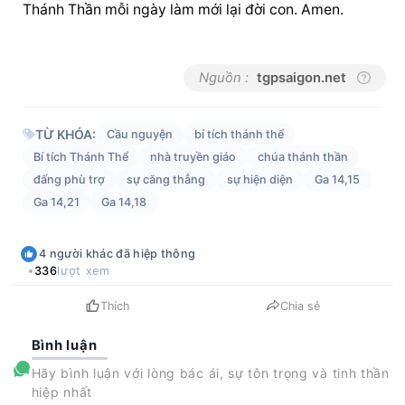
Thánh Thần mỗi ngày làm mới lại đời con. Amen.
Nguồn :
tgpsaigon.net
TỪ KHÓA:
Cầu nguyện
bí tích thánh thể
Bí tích Thánh Thể
nhà truyền giáo
chúa thánh thần
đấng phù trợ
sự căng thẳng
sự hiện diện
Ga 14,15
Ga 14,21
Ga 14,18
4
người khác
đã hiệp thông
336
lượt xem
Thích
Chia sẻ
Bình luận
Hãy bình luận với lòng bác ái, sự tôn trọng và tinh thần
hiệp nhất