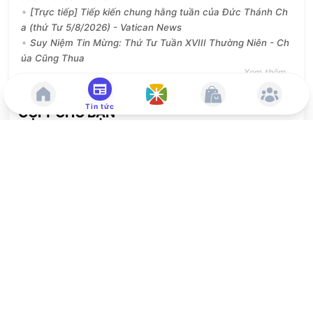
[Trực tiếp] Tiếp kiến chung hằng tuần của Đức Thánh Ch
a (thứ Tư 5/8/2026) - Vatican News
Suy Niệm Tin Mừng: Thứ Tư Tuần XVIII Thường Niên - Ch
úa Cũng Thua
Xem thêm...
Tin tức
GỢI Ý CHO BẠN
Giáo lý Hiệp thông 2 - GLV
60,000
Đ
Các đường lối phúc âm hóa cộng
đoàn giáo hội cơ bản và phương
pháp cầu nguyện bằng lời Chúa
36,000
Đ