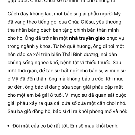
gặp được Chúa. Chúa sẽ tỏ mình ra cho chúng ta.
Cách đây không lâu, một bác sĩ giải phẫu người Mỹ 
đã vâng theo tiếng gọi của Chúa Giêsu, yêu thương 
tha nhân bằng cách ban tặng chính bản thân mình 
cho họ. Ông đã trở nên một 
nhà truyền giáo
 phục vụ 
trong ngành y khoa. Từ bỏ quê hương, ông đi tới một 
hòn đảo xa xôi trên biển Thái Bình dương, nơi dân 
chúng sống nghèo khổ, bệnh tật vì thiếu thuốc. Sau 
một thời gian, để tạo sự bất ngờ cho bác sĩ, vị mục sư 
ở Mỹ đã đến thăm ông mà không báo trước. Khi mục 
sư đến, ông bác sĩ đang sửa soạn giải phẫu cặp mắt 
cho một em bé gái 8 tuổi. Vị mục sư đã quan sát cuộc 
giải phẫu xảy ra qua cái cửa sổ của một căn chòi nhỏ. 
Sau ba giờ đồng hồ, bác sĩ đi ra khỏi phòng mổ và nói:
Đôi mắt của cô bé rất tốt. Em sẽ mau khỏi bệnh.