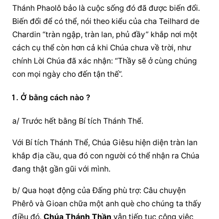
Thánh Phaolô bảo là cuộc sống đó đã được biến đổi. 
Biến đổi để có thể, nói theo kiểu của cha Teilhard de 
Chardin “tràn ngập, tràn lan, phủ đầy” khắp nơi một 
cách cụ thể còn hơn cả khi Chúa chưa về trời, như 
chính Lời Chúa đã xác nhận: “Thầy sẽ ở cùng chúng 
con mọi ngày cho đến tận thế”.
Ở bằng cách nào ?
a/ Trước hết bằng Bí tích Thánh Thể.
Với Bí tích Thánh Thể, Chúa Giêsu hiện diện tràn lan 
khắp địa cầu, qua đó con người có thể nhận ra Chúa 
đang thật gần gũi với mình.
b/ Qua hoạt động của Đấng phù trợ: Câu chuyện 
Phêrô và Gioan chữa một anh què cho chúng ta thấy 
điều đó. 
Chúa Thánh Thần
 vẫn tiếp tục công việc 