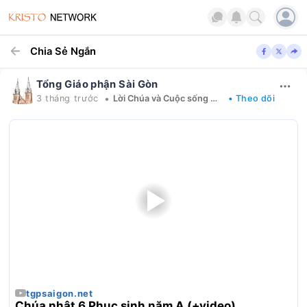
Chia Sẻ Ngắn
Tổng Giáo phận Sài Gòn
•
3 tháng trước
Lời Chúa và Cuộc sống mỗi ngày
• Theo dõi
tgpsaigon.net
Chúa nhật 6 Phục sinh năm A (+video)