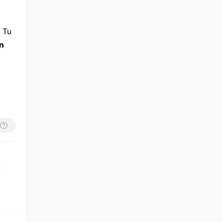
 Tu 
n