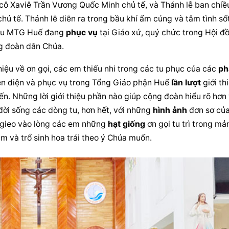
ô Xaviê Trần Vương Quốc Minh chủ tế, và Thánh lễ ban chiều
ủ tế. Thánh lễ diễn ra trong bầu khí ấm cúng và tâm tình sốt
tu MTG Huế đang 
phục vụ
 tại Giáo xứ, quý chức trong Hội đồ
g đoàn
 dân Chúa.
hiệu về ơn gọi, các em thiếu nhi trong các tu phục của các 
ph
ện diện
 và 
phục vụ
 trong Tổng Giáo phận Huế 
lần lượt
 giới thi
ến. Những lời giới thiệu phần nào giúp 
cộng đoàn
 hiểu rõ hơn 
đời sống các dòng tu, hơn hết, với những 
hình ảnh
 đơn sơ của
gieo vào lòng các em những 
hạt giống
 ơn gọi tu trì trong mản
m và trổ sinh hoa trái theo ý Chúa muốn.