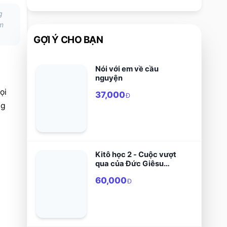
g
m
GỢI Ý CHO BẠN
Nói với em về cầu
nguyện
 tiếng gọi 
37,000
Đ
g 
Kitô học 2 - Cuộc vượt
qua của Đức Giêsu
Kitô
60,000
Đ