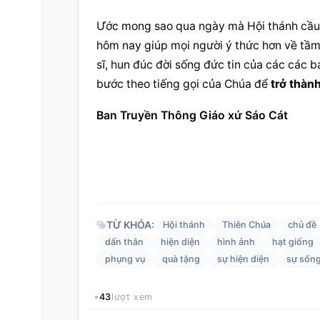
Ước mong sao qua ngày mà 
Hội thánh
 cầ
hôm nay giúp mọi người ý thức hơn về tầm 
sĩ, hun đúc đời sống đức tin của các các 
bước theo tiếng gọi của Chúa để 
trở thàn
Ban Truyền Thông Giáo xứ Sáo Cát
TỪ KHÓA:
Hội thánh
Thiên Chúa
chủ đề
dấn thân
hiện diện
hình ảnh
hạt giống
phụng vụ
quà tặng
sự hiện diện
sự sốn
43
lượt xem