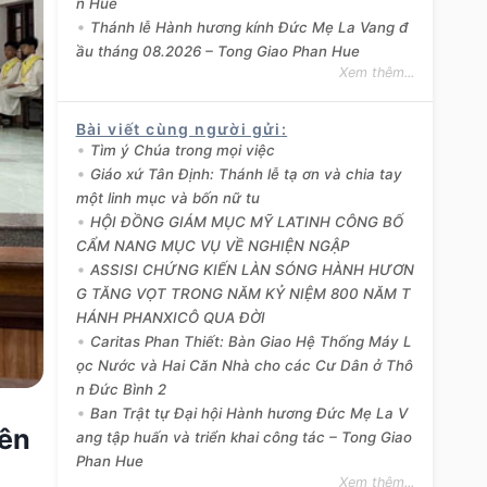
n Hue
Thánh lễ Hành hương kính Đức Mẹ La Vang đ
ầu tháng 08.2026 – Tong Giao Phan Hue
Xem thêm...
Bài viết cùng người gửi
:
Tìm ý Chúa trong mọi việc
Giáo xứ Tân Định: Thánh lễ tạ ơn và chia tay
một linh mục và bốn nữ tu
HỘI ĐỒNG GIÁM MỤC MỸ LATINH CÔNG BỐ
CẨM NANG MỤC VỤ VỀ NGHIỆN NGẬP
ASSISI CHỨNG KIẾN LÀN SÓNG HÀNH HƯƠN
G TĂNG VỌT TRONG NĂM KỶ NIỆM 800 NĂM T
HÁNH PHANXICÔ QUA ĐỜI
Caritas Phan Thiết: Bàn Giao Hệ Thống Máy L
ọc Nước và Hai Căn Nhà cho các Cư Dân ở Thô
n Đức Bình 2
Ban Trật tự Đại hội Hành hương Đức Mẹ La V
iên
ang tập huấn và triển khai công tác – Tong Giao
Phan Hue
Xem thêm...