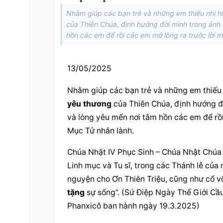
Nhằm giúp các bạn trẻ và những em thiếu nhi hi
của Thiên Chúa, định hướng đời mình trong ánh
hồn các em để rồi các em mở lòng ra trước lời m
13/05/2025
Nhằm giúp các bạn trẻ và những em thiếu n
yêu thương
 của Thiên Chúa, định hướng đ
và lòng yêu mến nơi tâm hồn các em để rồi
Mục Tử nhân lành.
Chúa Nhật IV Phục Sinh – Chúa Nhật Chúa C
Linh mục và Tu sĩ, trong các Thánh lễ của
nguyện cho Ơn Thiên Triệu, cũng như cổ v
tặng
 sự sống”. (Sứ Điệp Ngày Thế Giới Cầ
Phanxicô ban hành ngày 19.3.2025)