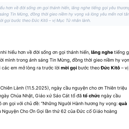
ểu hơn về đời sống ơn gọi thánh hiến, lắng nghe tiếng gọi yêu thươn
 sáng Tin Mừng, đồng thời gieo niềm hy vọng và lòng yêu mến nơi tâ
ời gọi bước theo Đức Kitô – vị Mục Tử nhân lành.
hi hiểu hơn về đời sống ơn gọi thánh hiến, 
lắng nghe
ời mình trong ánh sáng Tin Mừng, đồng thời gieo niềm hy vọn
 các em mở lòng ra trước lời 
mời gọi
 bước theo 
Đức Kitô
 – vị 
hiên Lành (11.5.2025), ngày cầu nguyện cho ơn Thiên triệu 
 ngày Chúa Nhật, Giáo xứ Sáo Cát tổ đã 
tổ chức
 ngày cầu 
õ ơn gọi với chủ đề: “Những Người Hành hương hy vọng: 
quà 
u Nguyện Cho Ơn Gọi lần thứ 62 của Đức cố Giáo hoàng 