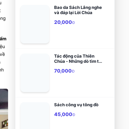
 
Bao da Sách Lắng nghe
 
và đáp lại Lời Chúa
ng 
20,000
Đ
ẩm 
ệu 
về 
Tác động của Thiên
Chúa - Những dò tìm từ
 
Thánh Gioan Thánh
h 
70,000
Giá
Đ
Sách công vụ tông đồ
45,000
Đ