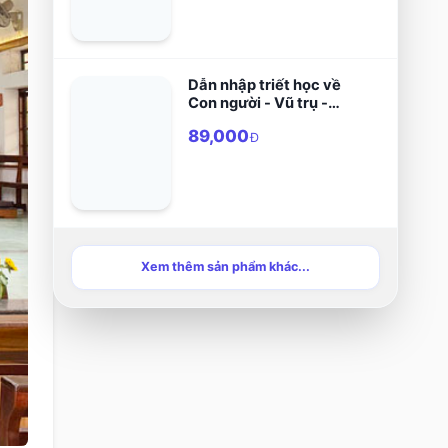
Dẫn nhập triết học về
Con người - Vũ trụ -
Thiên Chúa
89,000
Đ
Xem thêm sản phẩm khác...