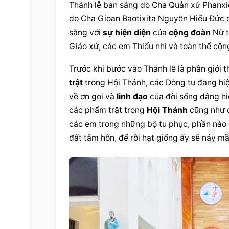
Thánh lễ ban sáng do Cha Quản xứ Phanxic
do Cha Gioan Baotixita Nguyễn Hiếu Đức ch
sắng với 
sự 
hiện diện
 của 
cộng đoàn
 Nữ 
Giáo xứ, các em Thiếu nhi và toàn thể 
cộn
Trước khi bước vào Thánh lễ là phần giới t
trật
 trong Hội Thánh, các Dòng tu đang 
hi
về ơn gọi và 
linh đạo
 của đời sống dâng hi
các 
phẩm trật
 trong 
Hội Thánh
 cũng như 
các em trong những bộ tu phục, phần nào 
đất tâm hồn, để rồi 
hạt giống
 ấy sẽ nảy mầ