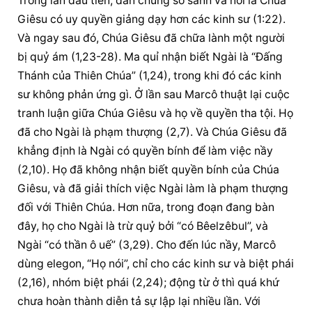
Trong lần đầu tiên, dân chúng so sánh và nói là Chúa 
Giêsu có uy quyền giảng dạy hơn các kinh sư (1:22). 
Và ngay sau đó, Chúa Giêsu đã chữa lành một người 
bị quỷ ám (1,23-28). Ma quỉ nhận biết Ngài là “Đấng 
Thánh của Thiên Chúa” (1,24), trong khi đó các kinh 
sư không phản ứng gì. Ở lần sau Marcô thuật lại cuộc 
tranh luận giữa Chúa Giêsu và họ về quyền tha tội. Họ 
đã cho Ngài là phạm thượng (2,7). Và Chúa Giêsu đã 
khẳng định là Ngài có quyền bính để làm việc nầy 
(2,10). Họ đã không nhận biết quyền bính của Chúa 
Giêsu, và đã giải thích việc Ngài làm là phạm thượng 
đối với Thiên Chúa. Hơn nữa, trong đoạn đang bàn 
đây, họ cho Ngài là trừ quỷ bởi “có Bêelzêbul”, và 
Ngài “có thần ô uế” (3,29). Cho đến lúc nầy, Marcô 
dùng elegon, “Họ nói”, chỉ cho các kinh sư và biệt phái 
(2,16), nhóm biệt phái (2,24); động từ ở thì quá khứ 
chưa hoàn thành diễn tả sự lập lại nhiều lần. Với 