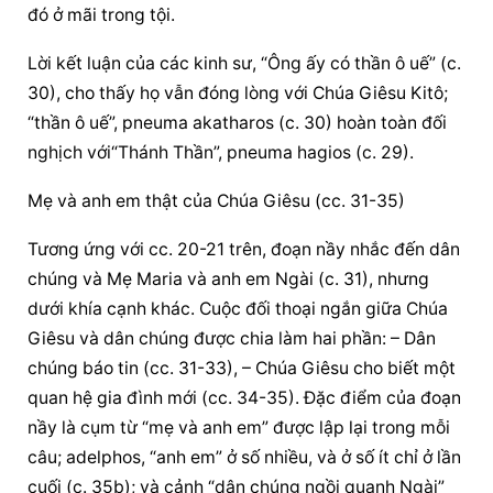
đó ở mãi trong tội.
Lời kết luận của các kinh sư, “Ông ấy có thần ô uế” (c. 
30), cho thấy họ vẫn đóng lòng với Chúa Giêsu Kitô; 
“thần ô uế”, pneuma akatharos (c. 30) hoàn toàn đối 
nghịch với“Thánh Thần”, pneuma hagios (c. 29).
Mẹ và anh em thật của Chúa Giêsu (cc. 31-35)
Tương ứng với cc. 20-21 trên, đoạn nầy nhắc đến dân 
chúng và Mẹ Maria và anh em Ngài (c. 31), nhưng 
dưới khía cạnh khác. Cuộc đối thoại ngắn giữa Chúa 
Giêsu và dân chúng được chia làm hai phần: – Dân 
chúng báo tin (cc. 31-33), – Chúa Giêsu cho biết một 
quan hệ gia đình mới (cc. 34-35). Đặc điểm của đoạn 
nầy là cụm từ “mẹ và anh em” được lập lại trong mỗi 
câu; adelphos, “anh em” ở số nhiều, và ở số ít chỉ ở lần 
cuối (c. 35b); và cảnh “dân chúng ngồi quanh Ngài” 