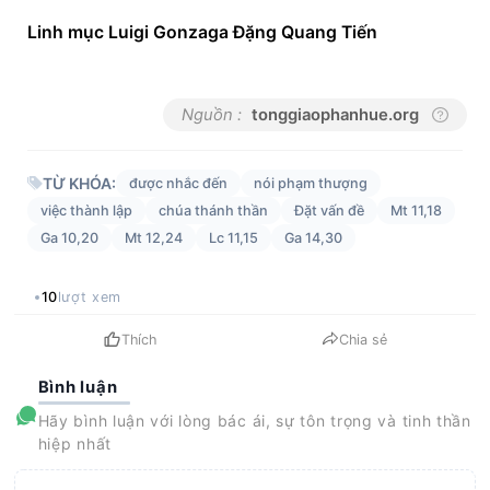
Linh mục Luigi Gonzaga Đặng Quang Tiến
Nguồn :
tonggiaophanhue.org
TỪ KHÓA:
được nhắc đến
nói phạm thượng
việc thành lập
chúa thánh thần
Đặt vấn đề
Mt 11,18
Ga 10,20
Mt 12,24
Lc 11,15
Ga 14,30
10
lượt xem
Thích
Chia sẻ
Bình luận
Hãy bình luận với lòng bác ái, sự tôn trọng và tinh thần
hiệp nhất