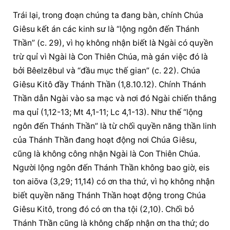
Trái lại, trong đoạn chúng ta đang bàn, chính Chúa 
Giêsu kết án các kinh sư là “lộng ngôn đến Thánh 
Thần” (c. 29), vì họ không nhận biết là Ngài có quyền 
trừ quỉ vì Ngài là Con Thiên Chúa, mà gán việc đó là 
bởi Bêelzêbul và “đầu mục thế gian” (c. 22). Chúa 
Giêsu Kitô đầy Thánh Thần (1,8.10.12). Chính Thánh 
Thần dẫn Ngài vào sa mạc và nơi đó Ngài chiến thắng 
ma quỉ (1,12-13; Mt 4,1-11; Lc 4,1-13). Như thế “lộng 
ngôn đến Thánh Thần” là từ chối quyền năng thần linh 
của Thánh Thần đang hoạt động nơi Chúa Giêsu, 
cũng là không công nhận Ngài là Con Thiên Chúa. 
Người lộng ngôn đến Thánh Thần không bao giờ, eis 
ton aiōva (3,29; 11,14) có ơn tha thứ, vì họ không nhận 
biết quyền năng Thánh Thần hoạt động trong Chúa 
Giêsu Kitô, trong đó có ơn tha tội (2,10). Chối bỏ 
Thánh Thần cũng là không chấp nhận ơn tha thứ; do 