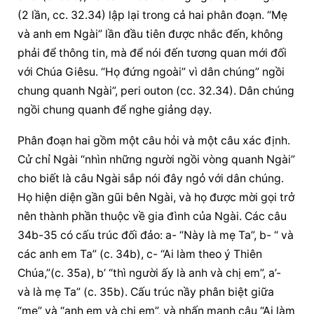
(2 lần, cc. 32.34) lập lại trong cả hai phân đoạn. “Mẹ 
và anh em Ngài” lần đầu tiên được nhắc đến, không 
phải để thông tin, mà để nói đến tương quan mới đối 
với Chúa Giêsu. “Họ đứng ngoài” vì dân chúng” ngồi 
chung quanh Ngài”, peri outon (cc. 32.34). Dân chúng 
ngồi chung quanh để nghe giảng dạy.
Phân đoạn hai gồm một câu hỏi và một câu xác định. 
Cử chỉ Ngài “nhìn những người ngồi vòng quanh Ngài” 
cho biết là câu Ngài sắp nói đây ngỏ với dân chúng. 
Họ hiện diện gần gũi bên Ngài, và họ được mời gọi trở 
nên thành phần thuộc về gia đình của Ngài. Các câu 
34b-35 có cấu trúc đối đảo: a- “Này là mẹ Ta”, b- “ và 
các anh em Ta” (c. 34b), c- “Ai làm theo ý Thiên 
Chúa,”(c. 35a), b’ “thì người ấy là anh và chị em”, a’- 
và là mẹ Ta” (c. 35b). Cấu trúc nầy phân biệt giữa 
“mẹ” và “anh em và chị em”, và nhấn mạnh câu “Ai làm 