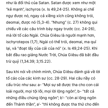
như là đối thủ của Satan. Satan được xem như một 
“kẻ mạnh”, ischyros (x. Is 49,24-25). Không ai chế 
ngự được nó, ngay cả xiềng xích cũng không trói, 
deomai, được nó (5,3-4). “Nhưng” (c. 27) không qui 
chiếu về các câu trình bày ngay trước (cc. 24-26), 
mà lời tố cáo Ngài. Chúa Giêsu là người mạnh hơn, 
ischyrotepos (1,7), Ngài có thể trói, deomai, ma quỉ 
lại, và “đoạt lấy của cải của nó” (x. Is 49,24-25). Khi 
bắt đầu rao giảng Nước Trời, Chúa Giêsu đã bắt đầu 
trừ quỷ (1,34.39; 3,15.22).
Sau khi nói về chính mình, Chúa Giêsu đánh giá về lời 
tố cáo của các kinh sư (cc. 28-29). Hai câu nầy có 
cấu trúc như sau: a- “Mọi sự sẽ được tha cho con cái 
loài người, mọi tội lỗi, mọi lời lộng ngôn”, b- “tất cả 
những điều chúng lộng ngôn”; b’- “còn ai lộng ngôn 
đến Thánh thần”, a’- “thì không được tha thứ cho đến 