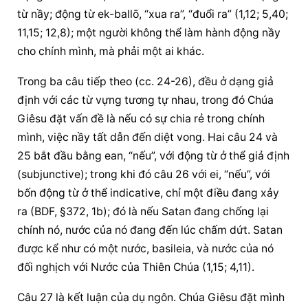
từ nầy; động từ ek-ballō, “xua ra”, “đuổi ra” (1,12; 5,40; 
11,15; 12,8); một người không thể làm hành động nầy 
cho chính mình, mà phải một ai khác.
Trong ba câu tiếp theo (cc. 24-26), đều ở dạng giả 
định với các từ vựng tương tự nhau, trong đó Chúa 
Giêsu 
đặt vấn đề
 là nếu có sự chia rẻ trong chính 
mình, việc nầy tất dẫn đến diệt vong. Hai câu 24 và 
25 bắt đầu bằng ean, “nếu”, với động từ ở thể giả định 
(subjunctive); trong khi đó câu 26 với ei, “nếu”, với 
bốn động từ ở thể indicative, chỉ một điều đang xảy 
ra (BDF, §372, 1b); đó là nếu Satan đang chống lại 
chính nó, nước của nó đang đến lúc chấm dứt. Satan 
được kể như có một nước, basileia, và nước của nó 
đối nghịch với Nước của Thiên Chúa (1,15; 4,11).
Câu 27 là kết luận của dụ ngôn. Chúa Giêsu đặt mình 