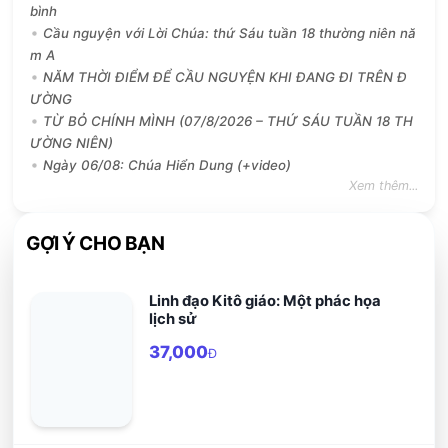
bình
Cầu nguyện với Lời Chúa: thứ Sáu tuần 18 thường niên nă
m A
NĂM THỜI ĐIỂM ĐỂ CẦU NGUYỆN KHI ĐANG ĐI TRÊN Đ
ƯỜNG
TỪ BỎ CHÍNH MÌNH (07/8/2026 – THỨ SÁU TUẦN 18 TH
ƯỜNG NIÊN)
Ngày 06/08: Chúa Hiển Dung (+video)
Xem thêm...
GỢI Ý CHO BẠN
Linh đạo Kitô giáo: Một phác họa
lịch sử
37,000
Đ