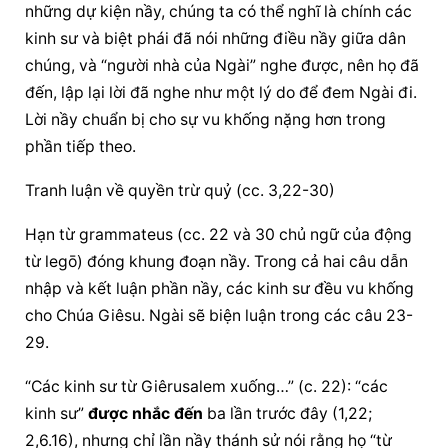
những dự kiện nầy, chúng ta có thể nghĩ là chính các 
kinh sư và biệt phái đã nói những điều nầy giữa dân 
chúng, và “người nhà của Ngài” nghe được, nên họ đã 
đến, lập lại lời đã nghe như một lý do để đem Ngài đi. 
Lời nầy chuẩn bị cho sự vu khống nặng hơn trong 
phần tiếp theo.
Tranh luận về quyền trừ quỷ (cc. 3,22-30)
Hạn từ grammateus (cc. 22 và 30 chủ ngữ của động 
từ legō) đóng khung đoạn nầy. Trong cả hai câu dẫn 
nhập và kết luận phần nầy, các kinh sư đều vu khống 
cho Chúa Giêsu. Ngài sẽ biện luận trong các câu 23-
29.
“Các kinh sư từ Giêrusalem xuống…” (c. 22): “các 
kinh sư” 
được nhắc đến
 ba lần trước đây (1,22; 
2,6.16), nhưng chỉ lần nầy thánh sử nói rằng họ “từ 