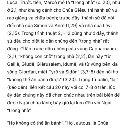
Luca. Trước tiên, Marcô mô tả “trong nhà” (c. 20), như 
ở 2,1, như khung cảnh cho Chúa Giêsu thi hành sứ vụ 
rao giảng và chữa bệnh; trước đây, thánh sử đã nói 
đến nhà của Simon và Anrê (1,29) và nhà của Lêvi 
(2,15). Trong trình thuật 2,1-12 cũng như ở đây, thánh 
sử đều cho biết là dân chúng đến “trong nhà” rất 
đông. Ở lần trước dân chúng của vùng Capharnaum 
(2,1), “không còn chỗ” trong nhà (2,2), lần nầy “từ 
Galilê, Giuđê, Giêrusalem, Iđumê, và từ vùng bên kia 
sông Giorđan, miệt Tyrô và Siđôn” (3,7-8) đến nỗi họ 
“không thể ăn bánh được” (3,20). Trạng từ palin, “lại” 
(kéo đến), liên kết câu 20 nầy với cc. 7-8 ở trên, lúc 
ấy dân chúng nầy đã chen chúc nhau trên bãi biển để 
được Ngài chữa lành; bây giờ lại kéo đến với Ngài 
“trong nhà”.
“Họ không có thể ăn bánh”. “Họ”, autous, là Chúa 