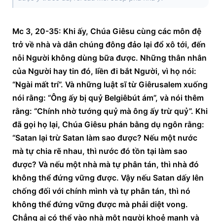
Mc 3, 20-35: Khi ấy, Chúa Giêsu cùng các môn đệ 
trở về nhà và dân chúng đông đảo lại đổ xô tới, đến 
nỗi Người không dùng bữa được. Những thân nhân 
của Người hay tin đó, liền đi bắt Người, vì họ nói: 
“Ngài mất trí”. Và những luật sĩ từ Giêrusalem xuống 
nói rằng: “Ông ấy bị quỷ Belgiêbút ám”, và nói thêm 
rằng: “Chính nhờ tướng quỷ mà ông ấy trừ quỷ”. Khi 
đã gọi họ lại, Chúa Giêsu phán bằng dụ ngôn rằng: 
“Satan lại trừ Satan làm sao được? Nếu một nước 
mà tự chia rẽ nhau, thì nước đó tồn tại làm sao 
được? Và nếu một nhà mà tự phân tán, thì nhà đó 
không thể đứng vững được. Vậy nếu Satan dấy lên 
chống đối với chính mình và tự phân tán, thì nó 
không thể đứng vững được mà phải diệt vong. 
Chẳng ai có thể vào nhà một người khoẻ mạnh và 