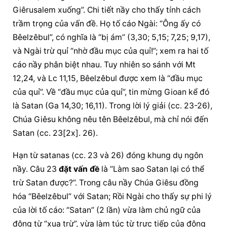
Giêrusalem xuống”. Chi tiết nầy cho thấy tính cách 
trầm trọng của vấn đề. Họ tố cáo Ngài: “Ông ấy có 
Bêelzêbul”, có nghĩa là “bị ám” (3,30; 5,15; 7,25; 9,17), 
và Ngài trừ quỉ “nhờ đầu mục của quỉ!”; xem ra hai tố 
cáo nầy phân biệt nhau. Tuy nhiên so sánh với Mt 
12,24, và Lc 11,15, Bêelzêbul được xem là “đầu mục 
của quỉ”. Về “đầu mục của quỉ”, tin mừng Gioan kể đó 
là Satan (Ga 14,30; 16,11). Trong lời lý giải (cc. 23-26), 
Chúa Giêsu không nêu tên Bêelzêbul, mà chỉ nói đến 
Satan (cc. 23[2x]. 26).
Hạn từ satanas (cc. 23 và 26) đóng khung dụ ngôn 
nầy. Câu 23 
đặt vấn đề
 là “Làm sao Satan lại có thể 
trừ Satan được?”. Trong câu nầy Chúa Giêsu đồng 
hóa “Bêelzêbul” với Satan; Rồi Ngài cho thấy sự phi lý 
của lời tố cáo: “Satan” (2 lần) vừa làm chủ ngữ của 
động từ “xua trừ”, vừa làm túc từ trực tiếp của động 