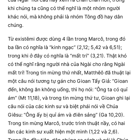
khi chúng ta cũng có thể nghĩ là một nhóm người 
khác nói, mà không phải là nhóm Tông đồ hay dân 
chúng.
Từ existēmi được dùng 4 lần trong Marcô, trong đó 
ba lần có nghĩa là “kinh ngạc” (2,12; 5,42 và 6,51); 
trong khi ở đây có nghĩa là “mất trí” (3,21). Thật khó 
có thể nghĩ rằng người nhà của Ngài cho rằng Ngài 
mất trí! Trong tin mừng thứ nhất, Matthêô đã thuật lại 
một câu nói tương tự gán cho Gioan Tẩy Giả: “Gioan 
đến, không ăn không uống, thì họ nói: “Ông ta có quỉ 
ám” (Mt 11,18), và trong tin mừng thứ tư, Gioan ghi lại 
câu nói của các kinh sư và biệt phái nói về Chúa 
Giêsu: “Ông ấy bị quỉ ám và điên sảng” (Ga 10,20). 
Trong tin mừng Marcô, trước trình thuật nầy, có hai 
lần các kinh sư xuất hiện một mình (1,22 và 2,6). 