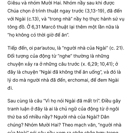
Giêsu và nhóm Mười Hai. Nhóm nầy sau khi được 
Chúa chọn ở trình thuật ngay trước (3,13-19), đã đến 
với Ngài (c.13), và “trong nhà” nầy họ thực hành sứ vụ 
tông đồ. Ở 6,31 Marcô thuật lại thêm một lần nữa là 
“họ không có thời giờ để ăn”.
Tiếp đến, oi par’autou, là “người nhà của Ngài” (c. 21). 
Đối tượng của động từ “nghe” thường là những 
chuyện xảy ra ở những câu trước (x. 6,29; 10,41); ở 
đây là chuyện “Ngài đã không thể ăn uống”, và đó là 
lý do mà người nhà đã đến, erchomai, để đem Ngài 
đi.
Sau cùng là câu “Vì họ nói Ngài đã mất trí”. Điều gây 
tranh luận ở đây là ai là chủ ngữ của động từ ở ngôi 
thứ ba số nhiều nầy? Người nhà của Ngài? Dân 
chúng? Nhóm Mười Hai? Theo mạch văn, “người nhà 
của Ngài” nói câu nầy xem ra chắn chắn hơn; trong 