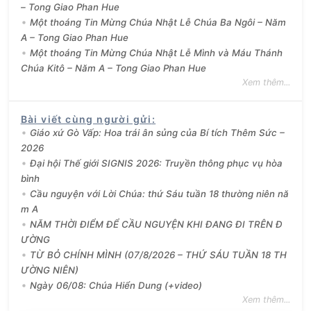
– Tong Giao Phan Hue
Một thoáng Tin Mừng Chúa Nhật Lễ Chúa Ba Ngôi – Năm
A – Tong Giao Phan Hue
Một thoáng Tin Mừng Chúa Nhật Lễ Mình và Máu Thánh
Chúa Kitô – Năm A – Tong Giao Phan Hue
Xem thêm...
Bài viết cùng người gửi
:
Giáo xứ Gò Vấp: Hoa trái ân sủng của Bí tích Thêm Sức –
2026
Đại hội Thế giới SIGNIS 2026: Truyền thông phục vụ hòa
bình
Cầu nguyện với Lời Chúa: thứ Sáu tuần 18 thường niên nă
m A
NĂM THỜI ĐIỂM ĐỂ CẦU NGUYỆN KHI ĐANG ĐI TRÊN Đ
ƯỜNG
TỪ BỎ CHÍNH MÌNH (07/8/2026 – THỨ SÁU TUẦN 18 TH
ƯỜNG NIÊN)
Ngày 06/08: Chúa Hiển Dung (+video)
Xem thêm...