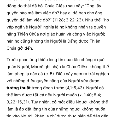
đồng do thái đã hỏi Chúa Giêsu sau nầy: “Ông lấy 
quyền nào mà làm việc đó? hay ai đã ban cho ông 
quyền để làm việc đó?” (11,28; 3,22-23). Như thế, “họ 
vấp ngã về Người” nghĩa là họ không nhận ra quyền 
năng Thiên Chúa nơi giáo huấn và công việc Người; 
nên họ cũng không tin Người là Đấng được Thiên 
Chúa gởi đến.
Trước phản ứng thiếu lòng tin của dân chúng ở quê 
quán Người, Marcô ghi nhận là Chúa Giêsu không thể 
làm phép lạ nào cả (c. 5). Điều nầy xem ra trái nghịch 
với những điều quyền năng của Người vừa được 
tường thuật
 trong đoạn trước (4,1-5,43). Người có 
thể làm được tất cả nếu Người muốn (x. 1,40; 8,4; 
9,22; 15,31). Tuy nhiên, có một điều Người không thể 
làm là áp đặt lòng tin của những người không muốn 
tin vào Người. Phép lạ chỉ được thực hiện để dẫn đến 