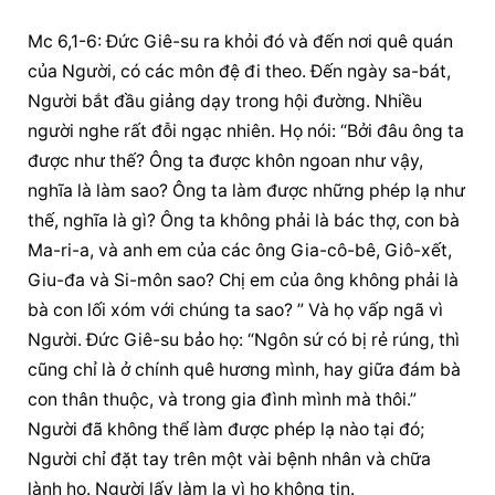
Mc 6,1-6: Đức Giê-su ra khỏi đó và đến nơi quê quán 
của Người, có các môn đệ đi theo. Đến ngày sa-bát, 
Người bắt đầu giảng dạy trong hội đường. Nhiều 
người nghe rất đỗi ngạc nhiên. Họ nói: “Bởi đâu ông ta 
được như thế? Ông ta được khôn ngoan như vậy, 
nghĩa là làm sao? Ông ta làm được những phép lạ như 
thế, nghĩa là gì? Ông ta không phải là bác thợ, con bà 
Ma-ri-a, và anh em của các ông Gia-cô-bê, Giô-xết, 
Giu-đa và Si-môn sao? Chị em của ông không phải là 
bà con lối xóm với chúng ta sao? ” Và họ vấp ngã vì 
Người. Đức Giê-su bảo họ: “Ngôn sứ có bị rẻ rúng, thì 
cũng chỉ là ở chính quê hương mình, hay giữa đám bà 
con thân thuộc, và trong gia đình mình mà thôi.” 
Người đã không thể làm được phép lạ nào tại đó; 
Người chỉ đặt tay trên một vài bệnh nhân và chữa 
lành họ. Người lấy làm lạ vì họ không tin.