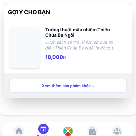
GỢI Ý CHO BẠN
Tường thuật mầu nhiệm Thiên
Chúa Ba Ngôi
Cuốn sách sẽ tìm lại lịch sử của tín
điều Thiên Chúa Ba Ngôi là dòng thời
gian:
18,000
Đ
Xem thêm sản phẩm khác...