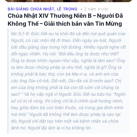
BÀI GIẢNG CHÚA NHẬT, LỄ TRỌNG
• 2 năm trước
Chúa Nhật XIV Thường Niên B – Người Đã
Không Thể – Giải thích bản văn Tin Mừng
Mc 6,1-6: Đức Giê-su ra khỏi đó và đến nơi quê quán của
Người, có các môn đệ đi theo. Đến ngày sa-bát, Người
bắt đầu giảng dạy trong hội đường. Nhiều người nghe rất
đỗi ngạc nhiên. Họ nói: “Bởi đâu ông ta được như thế?
Ông ta được khôn ngoan như vậy, nghĩa là làm sao? Ông
ta làm được những phép lạ như thế, nghĩa là gì? Ông ta
không phải là bác thợ, con bà Ma-ri-a, và anh em của
các ông Gia-cô-bê, Giô-xết, Giu-đa và Si-môn sao? Chị
em của ông không phải là bà con lối xóm với chúng ta
sao? ” Và họ vấp ngã vì Người. Đức Giê-su bảo họ: “Ngôn
sứ có bị rẻ rúng, thì cũng chỉ là ở chính quê hương mình,
hay giữa đám bà con thân thuộc, và trong gia đình mình
mà thôi.” Người đã không thể làm được phép lạ nào tại
đó; Người chỉ đặt tay trên một vài bệnh nhân và chữa
lành họ. Người lấy làm lạ vì họ không tin.