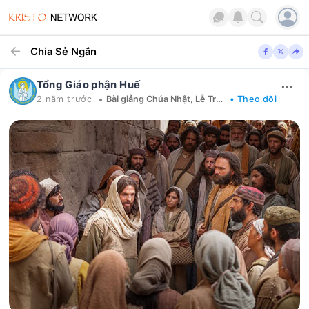
Chia Sẻ Ngắn
Tổng Giáo phận Huế
•
2 năm trước
Bài giảng Chúa Nhật, Lễ Trọng
• Theo dõi