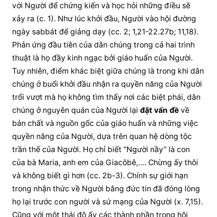
với Người để chứng kiến và học hỏi những điều sẽ 
xảy ra (c. 1). Như lúc khởi đầu, Người vào hội đường 
ngày sabbát để giảng dạy (cc. 2; 1,21-22.27b; 11,18). 
Phản ứng đầu tiên của dân chúng trong cả hai trình 
thuật là họ đầy kinh ngạc bởi giáo huấn của Người. 
Tuy nhiên, điểm khác biệt giữa chúng là trong khi dân 
chúng ở buổi khởi đầu nhận ra quyền năng của Người 
trổi vượt mà họ không tìm thấy nơi các biệt phái, dân 
chúng ở nguyên quán của Người lại 
đặt vấn đề
 về 
bản chất và nguồn gốc của giáo huấn và những việc 
quyền năng của Người, dựa trên quan hệ dòng tộc 
trần thế của Người. Họ chỉ biết “Người nầy” là con 
của bà Maria, anh em của Giacôbê,…. Chừng ấy thôi 
và không biết gì hơn (cc. 2b-3). Chính sự giới hạn 
trong nhận thức về Người bằng đức tin đã đóng lòng 
họ lại trước con người và sứ mạng của Người (x. 7,15). 
Cũng với một thái độ ấy các thành phần trong hội 