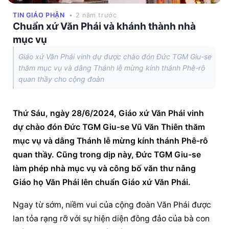
TIN GIÁO PHẬN
• 2 năm trước
Chuẩn xứ Văn Phái và khánh thành nhà
mục vụ
Giáo xứ Văn Phái vinh dự được chào đón Đức TGM Giu-se
thăm mục vụ và dâng Thánh lễ mừng kính thánh Phê-rô
quan thầy cho cộng đoàn
Thứ Sáu, ngày 28/6/2024, Giáo xứ Văn Phái vinh 
dự chào đón Đức TGM Giu-se Vũ Văn Thiên thăm 
mục vụ và dâng Thánh lễ mừng kính thánh Phê-rô 
quan thầy. Cũng trong dịp này, Đức TGM Giu-se 
làm phép nhà mục vụ và công bố văn thư nâng 
Giáo họ Văn Phái lên chuẩn Giáo xứ Văn Phái.
Ngay từ sớm, niềm vui của cộng đoàn Văn Phái được 
lan tỏa rạng rỡ với sự hiện diện đông đảo của bà con 