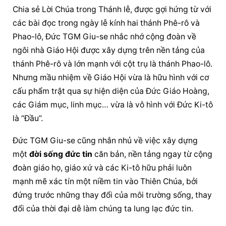
Chia sẻ Lời Chúa trong Thánh lễ, được gợi hứng từ với 
các bài đọc trong ngày lễ kính hai thánh Phê-rô và 
Phao-lô, Đức TGM Giu-se nhắc nhớ cộng đoàn về 
ngôi nhà Giáo Hội được xây dựng trên nền tảng của 
thánh Phê-rô và lớn mạnh với cột trụ là thánh Phao-lô. 
Nhưng mầu nhiệm về Giáo Hội vừa là hữu hình với cơ 
cấu phẩm trật qua sự hiện diện của Đức Giáo Hoàng, 
các Giám mục, linh mục… vừa là vô hình với Đức Ki-tô 
là “Đầu”.
Đức TGM Giu-se cũng nhắn nhủ về việc xây dựng 
một 
đời sống đức tin
 căn bản, nền tảng ngay từ cộng 
đoàn giáo họ, giáo xứ và các Ki-tô hữu phải luôn 
mạnh mẽ xác tín một niềm tin vào Thiên Chúa, bởi 
đứng trước những thay đổi của môi trường sống, thay 
đổi của thời đại dễ làm chúng ta lung lạc đức tin.