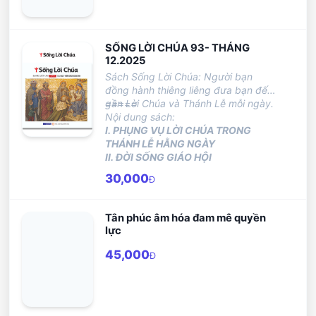
SỐNG LỜI CHÚA 93- THÁNG
12.2025
Sách Sống Lời Chúa: Người bạn
đồng hành thiêng liêng đưa bạn đến
gần Lời Chúa và Thánh Lễ mỗi ngày.
=====
Nội dung sách:
I. PHỤNG VỤ LỜI CHÚA TRONG
THÁNH LỄ HẰNG NGÀY
II. ĐỜI SỐNG GIÁO HỘI
30,000
Đ
Tân phúc âm hóa đam mê quyền
lực
45,000
Đ