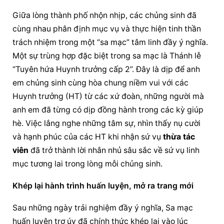
Giữa lòng thành phố nhộn nhịp, các chủng sinh đã 
cùng nhau phân định mục vụ và thực hiện tinh thần 
trách nhiệm trong một “sa mạc” tâm linh đầy ý nghĩa. 
Một sự trùng hợp đặc biệt trong sa mạc là Thánh lễ 
“Tuyên hứa Huynh trưởng cấp 2”. Đây là dịp để anh 
em chủng sinh cùng hòa chung niềm vui với các 
Huynh trưởng (HT) từ các xứ đoàn, những người mà 
anh em đã từng có dịp đồng hành trong các kỳ giúp 
hè. Việc lắng nghe những tâm sự, nhìn thấy nụ cười 
và hạnh phúc của các HT khi nhận sứ vụ 
thừa tác 
viên
 đã trở thành lời nhắn nhủ sâu sắc về sứ vụ linh 
mục tương lai trong lòng mỗi chủng sinh.
Khép lại hành trình huấn luyện, mở ra trang mới
Sau những ngày trải nghiệm đầy ý nghĩa, Sa mạc 
huấn luyện trợ úy đã chính thức khép lại vào lúc 