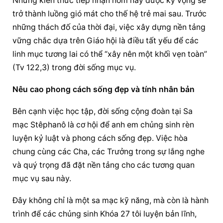
Những kiến thức tiếp nhận hôm nay được kỳ vọng sẽ 
trở thành luồng gió mát cho thế hệ trẻ mai sau. Trước 
những thách đố của thời đại, việc xây dựng nền tảng 
vững chắc dựa trên Giáo hội là điều tất yếu để các 
linh mục tương lai có thể “xây nên một khối vẹn toàn” 
(Tv 122,3) trong đời sống mục vụ.
Nêu cao phong cách sống đẹp và tính nhân bản
Bên cạnh việc học tập, đời sống cộng đoàn tại Sa 
mạc Stêphanô là cơ hội để anh em chủng sinh rèn 
luyện kỷ luật và phong cách sống đẹp. Việc hòa 
chung cùng các Cha, các Trưởng trong sự lắng nghe 
và quý trọng đã đặt nền tảng cho các tương quan 
mục vụ sau này.
Đây không chỉ là một sa mạc kỹ năng, mà còn là hành 
trình để các chủng sinh Khóa 27 tôi luyện bản lĩnh, 