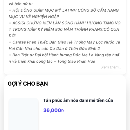
và bốn nữ tu
HỘI ĐỒNG GIÁM MỤC MỸ LATINH CÔNG BỐ CẨM NANG
MỤC VỤ VỀ NGHIỆN NGẬP
ASSISI CHỨNG KIẾN LÀN SÓNG HÀNH HƯƠNG TĂNG VỌ
T TRONG NĂM KỶ NIỆM 800 NĂM THÁNH PHANXICÔ QUA
ĐỜI
Caritas Phan Thiết: Bàn Giao Hệ Thống Máy Lọc Nước và
Hai Căn Nhà cho các Cư Dân ở Thôn Đức Bình 2
Ban Trật tự Đại hội Hành hương Đức Mẹ La Vang tập huấ
n và triển khai công tác – Tong Giao Phan Hue
Xem thêm...
GỢI Ý CHO BẠN
Tân phúc âm hóa đam mê tiền của
36,000
Đ