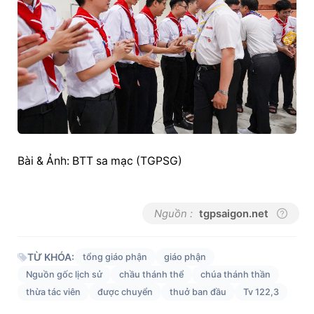
Bài & Ảnh: BTT sa mạc (TGPSG)
Nguồn :
tgpsaigon.net
TỪ KHÓA:
tổng giáo phận
giáo phận
Nguồn gốc lịch sử
chầu thánh thể
chúa thánh thần
thừa tác viên
được chuyển
thuở ban đầu
Tv 122,3