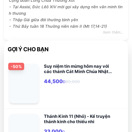
Cộng đoàn Lòng Chúa Thương Xót
Tại Assisi, Đức Lêô XIV mời gọi xây dựng nền văn minh tìn
h thương
Thập Giá giữa đời thường bình yên
Thứ Bảy tuần 18 Thường niên năm II (Mt 17,14-21)
Xem thêm...
GỢI Ý CHO BẠN
Suy niệm tin mừng hôm nay với
-
50
%
các thánh Cát Minh Chúa Nhật
Năm ABC
44,500
89,000
Đ
Thánh Kinh 11 (Nhỏ) - Kể truyện
thánh kinh cho thiếu nhi
33,000
Đ