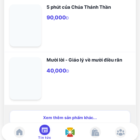
bình trong lề luật, áp dụng, khôn
5 phút của Chúa Thánh Thần
ngoan, tôn trọng và đức tin cụ thể
nơi Thiên Chúa, là đấng mình phục
90,000
Đ
vụ trước hết.
Mười lời - Giáo lý về mười điều răn
40,000
Đ
Xem thêm sản phẩm khác...
Tin tức