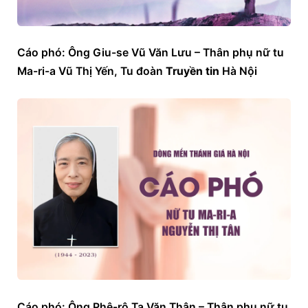
Cáo phó: Ông Giu-se Vũ Văn Lưu – Thân phụ nữ tu 
Ma-ri-a Vũ Thị Yến, Tu đoàn 
Truyền tin
 Hà Nội
Cáo phó: Ông Phê-rô Tạ Văn Thân – Thân phụ nữ tu 