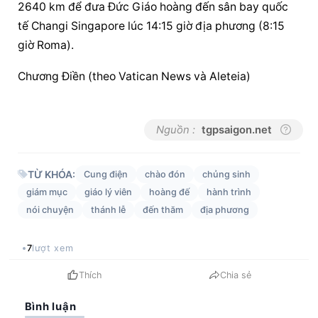
2640 km để đưa Đức Giáo hoàng đến sân bay quốc 
tế Changi Singapore lúc 14:15 giờ 
địa phương
 (8:15 
giờ Roma).
Chương Điền (theo Vatican News và Aleteia)
Nguồn :
tgpsaigon.net
TỪ KHÓA:
Cung điện
chào đón
chủng sinh
giám mục
giáo lý viên
hoàng đế
hành trình
nói chuyện
thánh lễ
đến thăm
địa phương
7
lượt xem
Thích
Chia sẻ
Bình luận