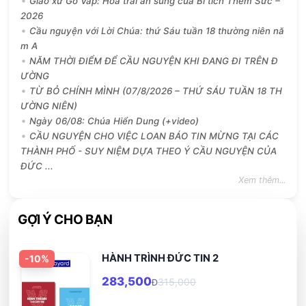
Giáo xứ Gò Vấp: Hoa trái ân sủng của Bí tích Thêm Sức –
2026
Cầu nguyện với Lời Chúa: thứ Sáu tuần 18 thường niên nă
m A
NĂM THỜI ĐIỂM ĐỂ CẦU NGUYỆN KHI ĐANG ĐI TRÊN Đ
ƯỜNG
TỪ BỎ CHÍNH MÌNH (07/8/2026 – THỨ SÁU TUẦN 18 TH
ƯỜNG NIÊN)
Ngày 06/08: Chúa Hiển Dung (+video)
CẦU NGUYỆN CHO VIỆC LOAN BÁO TIN MỪNG TẠI CÁC
THÀNH PHỐ - SUY NIỆM DỰA THEO Ý CẦU NGUYỆN CỦA
ĐỨC ...
Xem thêm...
GỢI Ý CHO BẠN
HÀNH TRÌNH ĐỨC TIN 2
-
10
%
283,500
315,000
Đ