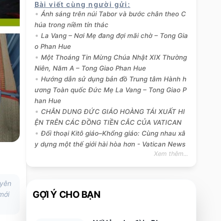
Bài viết cùng người gửi
:
Ánh sáng trên núi Tabor và bước chân theo C
húa trong niềm tín thác
La Vang – Nơi Mẹ đang đợi mãi chờ – Tong Gia
o Phan Hue
Một Thoáng Tin Mừng Chúa Nhật XIX Thường
Niên, Năm A – Tong Giao Phan Hue
Hướng dẫn sử dụng bản đồ Trung tâm Hành h
ương Toàn quốc Đức Mẹ La Vang – Tong Giao P
han Hue
CHÂN DUNG ĐỨC GIÁO HOÀNG TÁI XUẤT HI
ỆN TRÊN CÁC ĐỒNG TIỀN CẮC CỦA VATICAN
Đối thoại Kitô giáo–Khổng giáo: Cùng nhau xâ
y dựng một thế giới hài hòa hơn - Vatican News
Xem thêm...
uyên
GỢI Ý CHO BẠN
mới