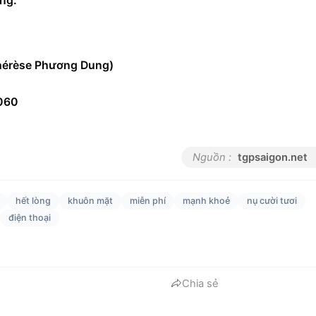
ông.
Thérèse Phương Dung)
060
Nguồn :
tgpsaigon.net
hết lòng
khuôn mặt
miễn phí
mạnh khoẻ
nụ cười tươi
điện thoại
Chia sẻ