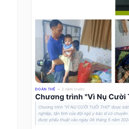
ĐOÀN THỂ
• 2 năm trước
Chương trình "Vì Nụ Cười 
Chương trình “VÌ NỤ CƯỜI TUỔI THƠ” được bắt đ
nghiệp, tận tình của đội ngũ y bác sĩ có chuyên
được phẩu thuật vào ngày 06 tháng 5 năm 2024 v