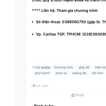
Chúc quý vị luôn 
mạnh khoẻ
 và thành c
**** Liên hệ: Tham gia 
chương trình
Số điện thoại: 0388560750 (gặp Sr. 
Vp. Caritas TGP. TPHCM: (028)39309
TỪ KHÓA:
Chương trình
giúp đỡ
hiện tại
phụ huynh
phục vụ
quảng đại
tận tình
7
lượt xem
Thích