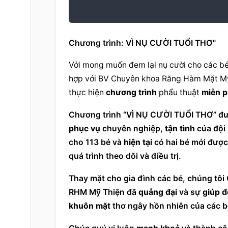
Chương trình: VÌ NỤ CƯỜI TUỔI THƠ"
Với mong muốn đem lại nụ cười cho các bé
hợp với BV Chuyên khoa Răng Hàm Mặt Mỹ Th
thực hiện 
chương trình
 phẩu thuật 
miễn p
Chương trình
phục vụ
 chuyên nghiệp, 
tận tình
 của đội
cho 113 bé và 
hiện tại
 có hai bé mới đượ
quá trình theo dõi và điều trị.
Thay mặt cho gia đình các bé, chúng tôi
RHM Mỹ Thiện đã 
quảng đại
 và sự 
giúp đ
khuôn mặt
 thơ ngây hồn nhiên của các b