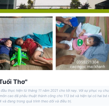
Tuổi Thơ"
ầu thực hiện từ tháng 11 năm 2021 cho tới nay. Với sự phục vụ ch
 môn cao đã phẫu thuật thành công cho 113 bé và hiện tại có hai bé 
à đang trong quá trình theo dõi và điều trị.