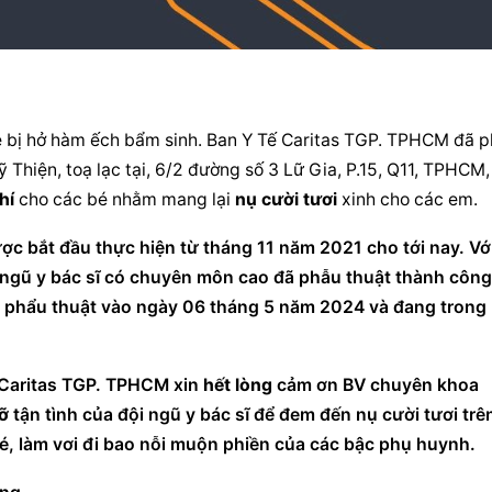
 bị hở hàm ếch bẩm sinh. Ban Y Tế Caritas TGP. TPHCM đã ph
iện, toạ lạc tại, 6/2 đường số 3 Lữ Gia, P.15, Q11, TPHCM, 
hí
 cho các bé nhằm mang lại 
nụ cười tươi
 xinh cho các em.
 ngũ y bác sĩ có chuyên môn cao đã phẫu thuật thành công 
c phẩu thuật vào ngày 06 tháng 5 năm 2024 và đang trong 
 Caritas TGP. TPHCM xin 
hết lòng
 cảm ơn BV chuyên khoa 
ỡ
tận tình
 của đội ngũ y bác sĩ để đem đến 
nụ cười tươi
é, làm vơi đi bao nỗi muộn phiền của các bậc phụ huynh.