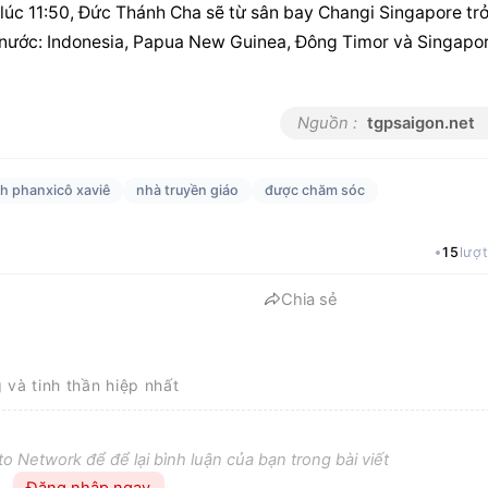
 lúc 11:50, Đức Thánh Cha sẽ từ sân bay Changi Singapore trở
 nước: Indonesia, Papua New Guinea, Đông Timor và Singapor
Nguồn :
tgpsaigon.net
h phanxicô xaviê
nhà truyền giáo
được chăm sóc
15
lượ
Chia sẻ
g và tinh thần hiệp nhất
o Network để để lại bình luận của bạn trong bài viết
Đăng nhập ngay