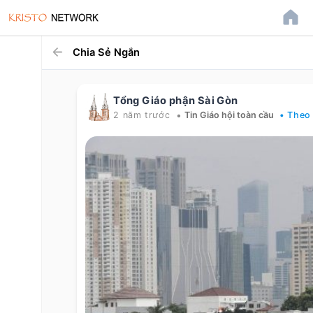
Chia Sẻ Ngắn
Tổng Giáo phận Sài Gòn
•
2 năm trước
Tin Giáo hội toàn cầu
• Theo