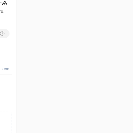
 về 
e.
t xem