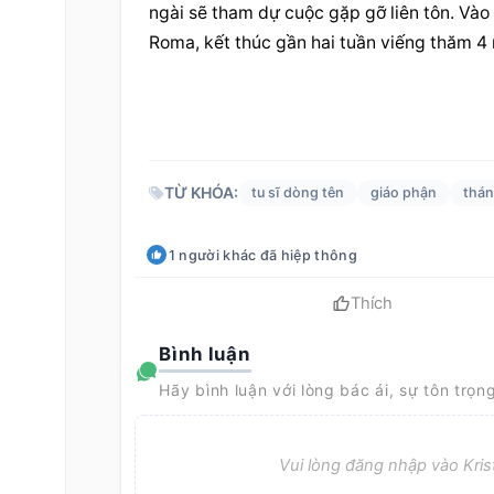
ngài sẽ tham dự cuộc gặp gỡ liên tôn. Vào
Roma, kết thúc gần hai tuần viếng thăm 4
TỪ KHÓA:
tu sĩ dòng tên
giáo phận
thán
1
người khác
đã hiệp thông
Thích
Bình luận
Hãy bình luận với lòng bác ái, sự tôn trọn
Vui lòng đăng nhập vào Krist