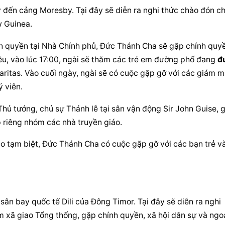
đến cảng Moresby. Tại đây sẽ diễn ra nghi thức chào đón chí
w Guinea.
n quyền tại Nhà Chính phủ, Đức Thánh Cha sẽ gặp chính quyề
iều, vào lúc 17:00, ngài sẽ thăm các trẻ em đường phố đang 
đ
aritas. Vào cuối ngày, ngài sẽ có cuộc gặp gỡ với các giám mụ
ý viên.
ủ tướng, chủ sự Thánh lễ tại sân vận động Sir John Guise, g
 riêng nhóm các nhà truyền giáo.
ào tạm biệt, Đức Thánh Cha có cuộc gặp gỡ với các bạn trẻ và
ân bay quốc tế Dili của Đông Timor. Tại đây sẽ diễn ra nghi 
m xã giao Tổng thống, gặp chính quyền, xã hội dân sự và ngoạ