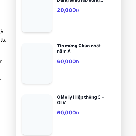
Tên
20,000
Đ
n 
ta 
Tin mừng Chúa nhật
năm A
60,000
, 
Đ
 
Giáo lý Hiệp thông 3 -
GLV
60,000
Đ