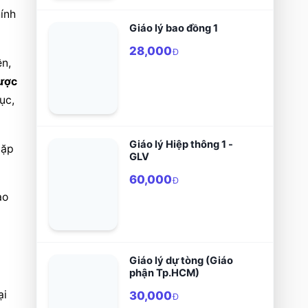
nh 
Giáo lý bao đồng 1
28,000
Đ
n, 
ược 
c, 
Giáo lý Hiệp thông 1 -
ặp 
GLV
60,000
Đ
o 
Giáo lý dự tòng (Giáo
phận Tp.HCM)
i 
30,000
Đ