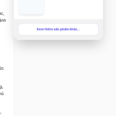
c, 
ánh 
Xem thêm sản phẩm khác...
c 
, 
ủ 
 