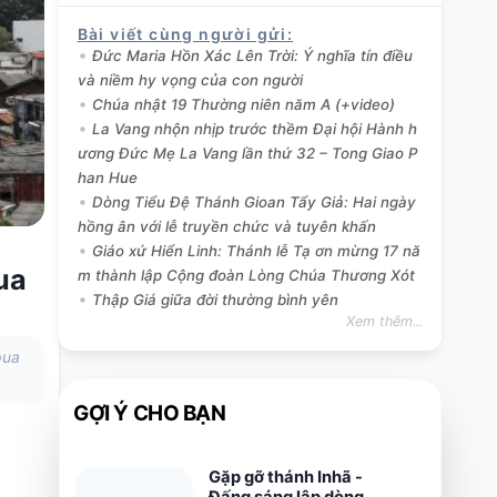
Bài viết cùng người gửi
:
Đức Maria Hồn Xác Lên Trời: Ý nghĩa tín điều
và niềm hy vọng của con người
Chúa nhật 19 Thường niên năm A (+video)
La Vang nhộn nhịp trước thềm Đại hội Hành h
ương Đức Mẹ La Vang lần thứ 32 – Tong Giao P
han Hue
Dòng Tiểu Đệ Thánh Gioan Tẩy Giả: Hai ngày
hồng ân với lễ truyền chức và tuyên khấn
Giáo xứ Hiển Linh: Thánh lễ Tạ ơn mừng 17 nă
ua
m thành lập Cộng đoàn Lòng Chúa Thương Xót
Thập Giá giữa đời thường bình yên
Xem thêm...
pua
GỢI Ý CHO BẠN
Gặp gỡ thánh Inhã -
Đấng sáng lập dòng