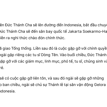
iên Đức Thánh Cha sẽ lên đường đến Indonesia, bắt đầu chuyế
, Đức Thánh Cha sẽ đến sân bay quốc tế Jakarta Soekarmo-Hat
iễn ra nghi thức chào đón chính thức.
giao Tổng thống. Liền sau đó là cuộc gặp gỡ với chính quyền
ngài gặp riêng các tu sĩ Dòng Tên. Vào buổi chiều, Đức Thánh 
ặp gỡ với các giám mục, linh mục, phó tế, tu sĩ, chủng sinh và
rẻ.
 có cuộc gặp gỡ liên tôn, và sau đó ngài sẽ gặp gỡ những 
 ban chiều, ngài sẽ chủ sự Thánh lễ tại sân vận động Gelora 
ndonesia.