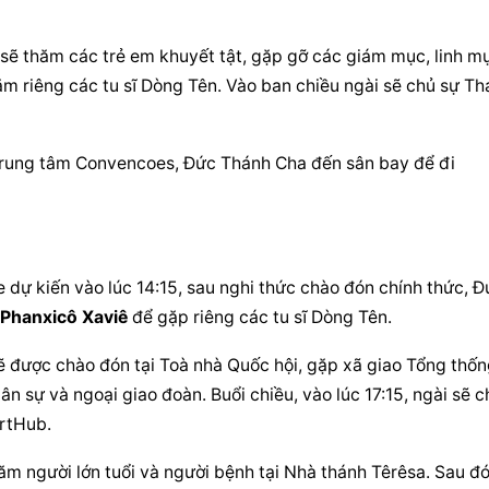
ẽ thăm các trẻ em khuyết tật, gặp gỡ các giám mục, linh mụ
thăm riêng các tu sĩ Dòng Tên. Vào ban chiều ngài sẽ chủ sự Th
 trung tâm Convencoes, Đức Thánh Cha đến sân bay để đi 
dự kiến vào lúc 14:15, sau nghi thức chào đón chính thức, Đứ
Phanxicô Xaviê
 để gặp riêng các tu sĩ Dòng Tên.
 được chào đón tại Toà nhà Quốc hội, gặp xã giao Tổng thống
n sự và ngoại giao đoàn. Buổi chiều, vào lúc 17:15, ngài sẽ ch
ortHub.
m người lớn tuổi và người bệnh tại Nhà thánh Têrêsa. Sau đó,