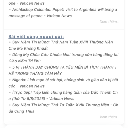
ope - Vatican News
Archbishop Colombo: Pope’s visit to Argentina will bring a
message of peace - Vatican News
Xem thêm...
Bài viết cùng người gửi
:
Suy Niệm Tin Mừng: Thứ Năm Tuần XVIII Thường Niên -
Che Mà Không Khuất
Dòng Mẹ Chúa Cứu Chuộc khai trương cửa hàng đồng tại
Giáo điểm Tri Phú
5 VỊ THÁNH DẠY CHÚNG TA YÊU MẾN BÍ TÍCH THÁNH T
HỂ TRONG THÁNG TÁM NÀY
Nigeria: Linh mục bị sát hại, chủng sinh và giáo dân bị bắt
cóc - Vatican News
[Trực tiếp] Tiếp kiến chung hằng tuần của Đức Thánh Ch
a (thứ Tư 5/8/2026) - Vatican News
Suy Niệm Tin Mừng: Thứ Tư Tuần XVIII Thường Niên - Ch
úa Cũng Thua
Xem thêm...