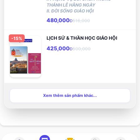
THÁNH LỄ HẰNG NGÀY
II. ĐỜI SỐNG GIÁO HỘI
480,000
516,000
Đ
LỊCH SỬ & THẦN HỌC GIÁO HỘI
-
15
%
425,000
500,000
Đ
Xem thêm sản phẩm khác...