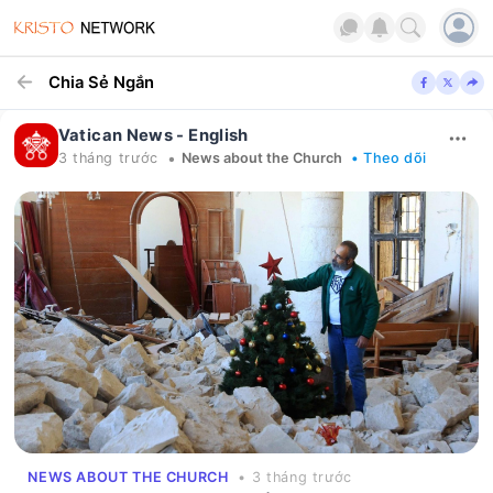
Chia Sẻ Ngắn
Vatican News - English
•
3 tháng trước
News about the Church
• Theo dõi
NEWS ABOUT THE CHURCH
• 3 tháng trước