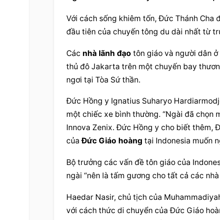
Với cách sống khiêm tốn, Đức Thánh Cha đ
đầu tiên của chuyến tông du dài nhất từ ​​t
Các 
nhà lãnh đạo
 tôn giáo và người dân ở
thủ đô Jakarta trên một chuyến bay thương
ngơi tại Tòa Sứ thần.
Đức Hồng y Ignatius Suharyo Hardiarmodjo
một chiếc xe bình thường. “Ngài đã chọn m
Innova Zenix. Đức Hồng y cho biết thêm, Đ
của 
Đức Giáo hoàng
 tại Indonesia muốn 
Bộ trưởng các vấn đề tôn giáo của Indones
ngài “nên là tấm gương cho tất cả các nhà 
Haedar Nasir, chủ tịch của Muhammadiyah, 
với cách thức di chuyển của Đức Giáo hoàn