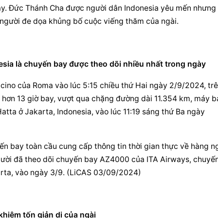
ày. Đức Thánh Cha được người dân Indonesia yêu mến nhưng 
7 người đe dọa khủng bố cuộc viếng thăm của ngài.
ia là chuyến bay được theo dõi nhiều nhất trong ngày
ino của Roma vào lúc 5:15 chiều thứ Hai ngày 2/9/2024, trê
hơn 13 giờ bay, vượt qua chặng đường dài 11.354 km, máy ba
ta ở Jakarta, Indonesia, vào lúc 11:19 sáng thứ Ba ngày 
ến bay toàn cầu cung cấp thông tin thời gian thực về hàng ng
gười đã theo dõi chuyến bay AZ4000 của ITA Airways, chuyến
rta, vào ngày 3/9. (LiCAS 03/09/2024)
hiêm tốn giản dị của ngài