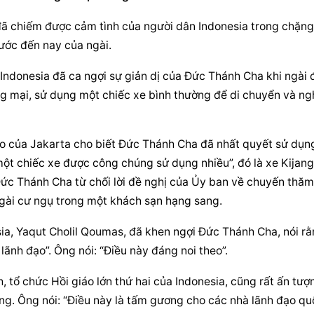
ã chiếm được cảm tình của người dân Indonesia trong chặng 
rước đến nay của ngài.
 Indonesia đã ca ngợi sự giản dị của Đức Thánh Cha khi ngài đ
 mại, sử dụng một chiếc xe bình thường để di chuyển và ngh
 của Jakarta cho biết Đức Thánh Cha đã nhất quyết sử dụng
ột chiếc xe được công chúng sử dụng nhiều”, đó là xe Kijang 
ức Thánh Cha từ chối lời đề nghị của Ủy ban về chuyến thăm 
ngài cư ngụ trong một khách sạn hạng sang.
ia, Yaqut Cholil Qoumas, đã khen ngợi Đức Thánh Cha, nói rằ
lãnh đạo”. Ông nói: “Điều này đáng noi theo”.
tổ chức Hồi giáo lớn thứ hai của Indonesia, cũng rất ấn tượn
g. Ông nói: “Điều này là tấm gương cho các 
nhà lãnh đạo
 qu