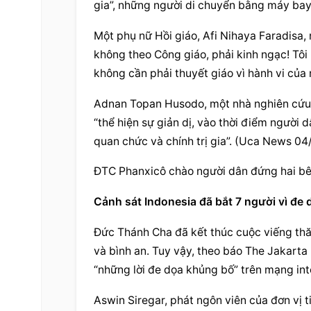
gia”, những người di chuyển bằng máy bay
Một phụ nữ Hồi giáo, Afi Nihaya Faradisa, 
không theo Công giáo, phải kinh ngạc! Tôi 
không cần phải thuyết giáo vì hành vi của n
Adnan Topan Husodo, một nhà nghiên cứu 
“thể hiện sự giản dị, vào thời điểm người 
quan chức và chính trị gia”. (Uca News 0
ĐTC Phanxicô chào người dân đứng hai b
Cảnh sát Indonesia đã bắt 7 người vì đe
Đức Thánh Cha đã kết thúc cuộc viếng thăm
và bình an. Tuy vậy, theo báo The Jakarta 
“những lời đe dọa khủng bố” trên mạng in
Aswin Siregar, phát ngôn viên của đơn vị 