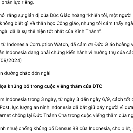
 phản lực riêng.
nói rằng sự giản dị của 
Đức Giáo hoàng
 “khiến tôi, một người 
không biết gì về thần học Công giáo, nhưng tôi cảm thấy ngài
gài đã là sự thể hiện tốt nhất của Kinh Thánh”.
từ Indonesia Corruption Watch, đã cảm ơn 
Đức Giáo hoàng
 v
dân Indonesia đang phải chứng kiến ​​hành vi hưởng thụ của các
4/09/2024)
ên đường chào đón ngài
 dọa khủng bố trong cuộc viếng thăm của ĐTC
 Indonesia trong 3 ngày, từ ngày 3 đến ngày 6/9, cách tốt 
Post, lực lượng an ninh Indonesia đã bắt giữ bảy người vì đưa 
ternet chống lại Đức Thánh Cha trong cuộc viếng thăm của ng
tinh nhuệ chống khủng bố Densus 88 của Indonesia, cho biết, 