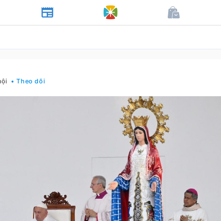
hội
• Theo dõi