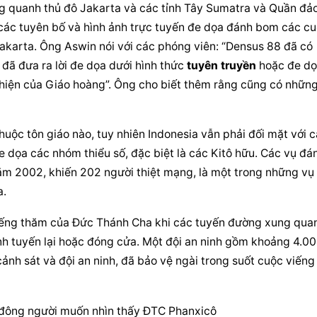
ng quanh thủ đô Jakarta và các tỉnh Tây Sumatra và Quần đảo
các tuyên bố và hình ảnh trực tuyến đe dọa đánh bom các cu
karta. Ông Aswin nói với các phóng viên: “Densus 88 đã có 
 đã đưa ra lời đe dọa dưới hình thức 
tuyên truyền
 hoặc đe dọ
hiện của Giáo hoàng”. Ông cho biết thêm rằng cũng có những 
uộc tôn giáo nào, tuy nhiên Indonesia vẫn phải đối mặt với c
 dọa các nhóm thiểu số, đặc biệt là các Kitô hữu. Các vụ đán
ăm 2002, khiến 202 người thiệt mạng, là một trong những vụ 
a.
iếng thăm của Đức Thánh Cha khi các tuyến đường xung quan
 tuyến lại hoặc đóng cửa. Một đội an ninh gồm khoảng 4.00
 cảnh sát và đội an ninh, đã bảo vệ ngài trong suốt cuộc viếng 
m đông người muốn nhìn thấy ĐTC Phanxicô