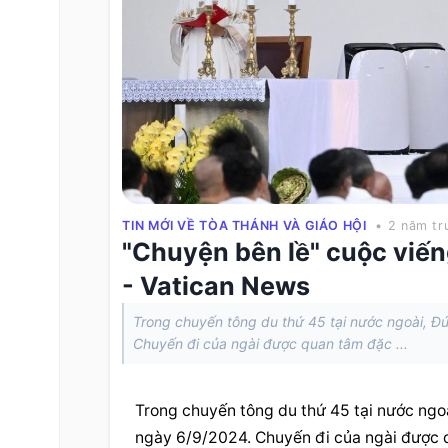
TIN MỚI VỀ TÒA THÁNH VÀ GIÁO HỘI
• 2 năm tr
"Chuyện bên lề" cuộc viến
- Vatican News
Trong chuyến tông du thứ 45 tại nước ngoài, 
Chuyến đi của ngài được quan tâm đặc ...
Trong chuyến tông du thứ 45 tại nước ngo
ngày 6/9/2024. Chuyến đi của ngài được q