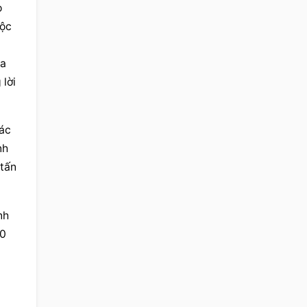
 
ộc 
a 
lời 
ác 
h 
tấn 
h 
0 