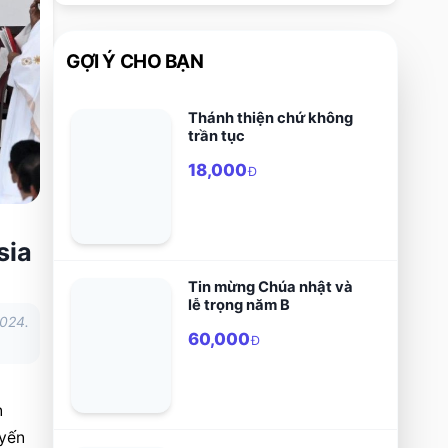
GỢI Ý CHO BẠN
Thánh thiện chứ không
trần tục
18,000
Đ
sia
Tin mừng Chúa nhật và
lễ trọng năm B
2024.
60,000
Đ
 
yến 