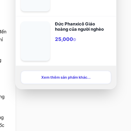
Đức Phanxicô Giáo
hoàng của người nghèo
ến 
25,000
ỉ 
Đ
 
Xem thêm sản phẩm khác...
ng 
g 
ốc 