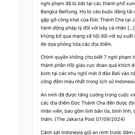
nghi phạm đã bị bắt tại các thành phố xu
Bangka Belitung. Họ bị cáo buộc đăng tải 
gặp gỡ công khai của Đức Thánh Cha tại Ja
hành động pháp lý đối với bảy cá nhân [...]
khủng bố qua mạng xã hội đối với sự xuất 
đe dọa phóng hỏa các địa điểm.
Chính quyền không cho biết 7 nghi phạm th
thành phần Hồi giáo cực đoan quá khích đe
bom tại các khu nghỉ mát ở đảo Bali vào n
công đẫm máu nhất trong lịch sử Indonesi
An ninh đã được tăng cường trong cuộc v
các địa điểm Đức Thánh Cha đến được định
nhân viên, bao gồm lính bắn tỉa, binh lính,
thăm. (The Jakarta Post 07/09/2024)
Cảnh sát Indonesia giữ an ninh trước đá