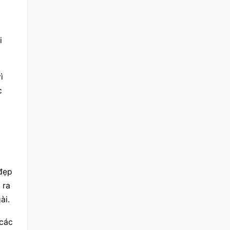
 
ì 
 
đẹp 
ra 
ài.
các 