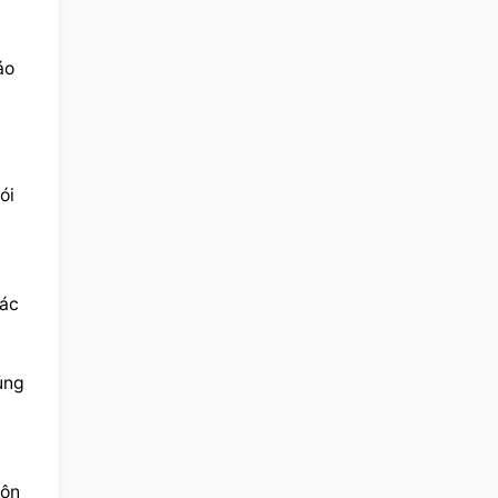
o 
i 
ác 
ng 
ôn 