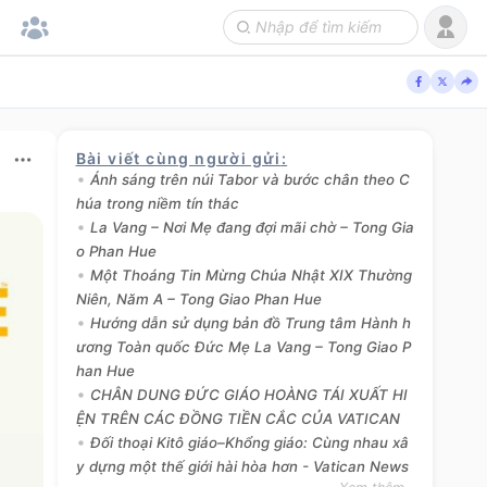
Bài viết cùng người gửi
:
Ánh sáng trên núi Tabor và bước chân theo C
húa trong niềm tín thác
La Vang – Nơi Mẹ đang đợi mãi chờ – Tong Gia
o Phan Hue
Một Thoáng Tin Mừng Chúa Nhật XIX Thường
Niên, Năm A – Tong Giao Phan Hue
Hướng dẫn sử dụng bản đồ Trung tâm Hành h
ương Toàn quốc Đức Mẹ La Vang – Tong Giao P
han Hue
CHÂN DUNG ĐỨC GIÁO HOÀNG TÁI XUẤT HI
ỆN TRÊN CÁC ĐỒNG TIỀN CẮC CỦA VATICAN
Đối thoại Kitô giáo–Khổng giáo: Cùng nhau xâ
y dựng một thế giới hài hòa hơn - Vatican News