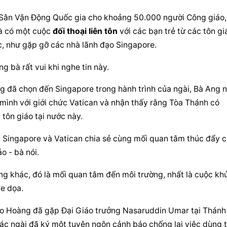
i Sân Vận Động Quốc gia cho khoảng 50.000 người Công giáo, 
à có một cuộc 
đối thoại liên tôn
 với các bạn trẻ từ các tôn giá
, như gặp gỡ các nhà lãnh đạo Singapore.
g bà rất vui khi nghe tin này.
g đã chọn đến Singapore trong hành trình của ngài, Bà Ang nó
mình với giới chức Vatican và nhận thấy rằng Tòa Thánh có 
tôn giáo tại nước này.
 Singapore và Vatican chia sẻ cùng mối quan tâm thúc đẩy c
o - bà nói.
g khác, đó là mối quan tâm đến môi trường, nhất là cuộc khủ
đe dọa.
áo Hoàng đã gặp Đại Giáo trưởng Nasaruddin Umar tại Thánh 
các ngài đã ký một tuyên ngôn cảnh báo chống lại việc dùng t