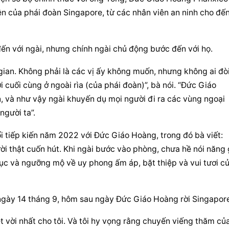
ên của phái đoàn Singapore, từ các nhân viên an ninh cho đến
ến với ngài, nhưng chính ngài chủ động bước đến với họ.
gian. Không phải là các vị ấy không muốn, nhưng không ai đòi
i cuối cùng ở ngoài rìa (của phái đoàn)”, bà nói. “Đức Giáo 
 và như vậy ngài khuyến dụ mọi người đi ra các vùng ngoại 
người ta”.
i tiếp kiến năm 2022 với Đức Giáo Hoàng, trong đó bà viết: 
 thật cuốn hút. Khi ngài bước vào phòng, chưa hề nói năng gì
ục và ngưỡng mộ về uy phong ấm áp, bặt thiệp và vui tươi củ
ngày 14 tháng 9, hôm sau ngày Đức Giáo Hoàng rời Singapor
t vời nhất cho tôi. Và tôi hy vọng rằng chuyến viếng thăm của