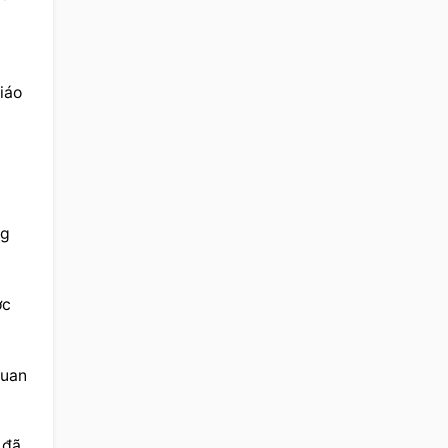
áo 
g 
c 
uan 
đã 