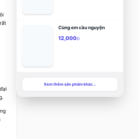
i 
ất 
Cùng em cầu nguyện
12,000
Đ
 
Xem thêm sản phẩm khác...
ại 
g.
ng 
 