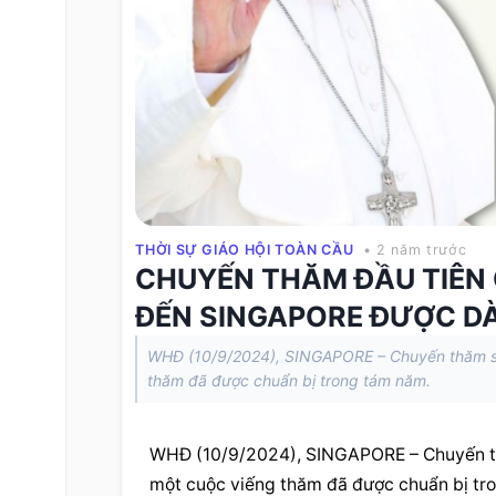
THỜI SỰ GIÁO HỘI TOÀN CẦU
• 2 năm trước
CHUYẾN THĂM ĐẦU TIÊN
ĐẾN SINGAPORE ĐƯỢC D
WHĐ (10/9/2024), SINGAPORE – Chuyến thăm sắ
thăm đã được chuẩn bị trong tám năm.
WHĐ (10/9/2024), SINGAPORE – Chuyến th
một cuộc viếng thăm đã được chuẩn bị tr