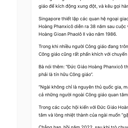
giáo để kích động xung đột, và kêu gọi hà
Singapore thiết lập các quan hệ ngoại gia
Hoàng Phanxicô diễn ra 38 năm sau cuộc 
Hoàng Gioan Phaolô II vào năm 1986.
Trong khi nhiều người Công giáo đang trô
Công giáo cũng rất phấn khích với chuyến 
Bà nói thêm: “Đức Giáo Hoàng Phanxicô thự
phải là tín hữu Công giáo”.
“Ngài không chỉ là nguyên thủ quốc gia, mà
cả những người ngoài Công giáo quan tâm
Trong các cuộc hội kiến với Đức Giáo Hoàng
tâm và lòng nhiệt thành của ngài muốn “g
Chẳng hạn, hồi năm 2022, sau khi trò chu