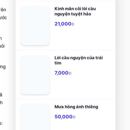
Kinh mân côi lời cầu
ên 
nguyện tuyệt hảo
ước 
21,000
Đ
 
ói 
Lời cầu nguyện của trái
tim
ng 
7,000
Đ
ã 
h 
Mưa hồng ánh thiêng
50,000
Đ
: 