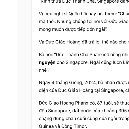
“Kính thưa Đức Thánh Cha, Singapore đang
Vị cựu nghị sĩ Quốc hội này nói thêm: “Chú
mà thôi. Nhưng chúng tôi nói với Đức Giáo 
mong muốn được tiếp đón ngài”.
Và Đức Giáo Hoàng đã trả lời thế nào cho 
Bà nói: “Đức Thánh Cha Phanxicô nồng nhiệt
nguyện
 cho Singapore. Ngài cũng luôn kết
nhé’!”
Ngày 4 tháng Giêng, 2024, bà nhận được m
diện của Đức Giáo Hoàng tại Singapore, ch
Đức Giáo Hoàng Phanxicô, 87 tuổi, sẽ thực
đến Singapore, đất nước của khoảng 395.00
chặng dừng chân cuối cùng của ngài tron
Guinea và Đông Timor.