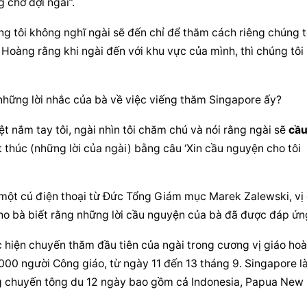
 chờ đợi ngài”.
ng tôi không nghĩ ngài sẽ đến chỉ để thăm cách riêng chúng tô
Hoàng rằng khi ngài đến với khu vực của mình, thì chúng tôi r
những lời nhắc của bà về việc viếng thăm Singapore ấy?
 nắm tay tôi, ngài nhìn tôi chăm chú và nói rằng ngài sẽ 
cầu
 thúc (những lời của ngài) bằng câu ‘Xin 
cầu nguyện
 cho tôi 
ột cú điện thoại từ Đức Tổng Giám mục Marek Zalewski, vị đ
o bà biết rằng những lời 
cầu nguyện
 của bà đã được đáp ứn
 hiện chuyến thăm đầu tiên của ngài trong cương vị giáo hoà
0 người Công giáo, từ ngày 11 đến 13 tháng 9. Singapore là
g chuyến tông du 12 ngày bao gồm cả Indonesia, Papua New 