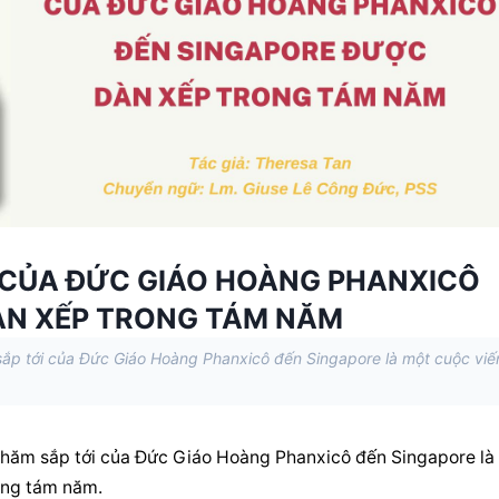
 CỦA ĐỨC GIÁO HOÀNG PHANXICÔ
ÀN XẾP TRONG TÁM NĂM
p tới của Đức Giáo Hoàng Phanxicô đến Singapore là một cuộc viế
ăm sắp tới của Đức Giáo Hoàng Phanxicô đến Singapore là 
ong tám năm.