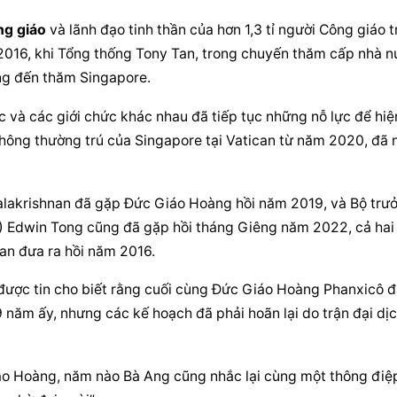
ng giáo
 và lãnh đạo tinh thần của hơn 1,3 tỉ người Công giáo tr
2016, khi Tổng thống Tony Tan, trong chuyến thăm cấp nhà n
ng đến thăm Singapore.
 và các giới chức khác nhau đã tiếp tục những nỗ lực để hiện
không thường trú của Singapore tại Vatican từ năm 2020, đã n
alakrishnan đã gặp Đức Giáo Hoàng hồi năm 2019, và Bộ trưở
 Edwin Tong cũng đã gặp hồi tháng Giêng năm 2022, cả hai 
Tan đưa ra hồi năm 2016.
ược tin cho biết rằng cuối cùng Đức Giáo Hoàng Phanxicô đ
 năm ấy, nhưng các kế hoạch đã phải hoãn lại do trận đại dịc
áo Hoàng, năm nào Bà Ang cũng nhắc lại cùng một thông điệp