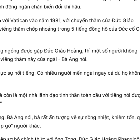
nh động ngăn chặn biến đổi khí hậu.
o với Vatican vào năm 1981, với chuyến thăm của Đức Giáo 
viếng thăm chớp nhoáng trong 5 tiếng đồng hồ của Đức cố Gi
ng ngóng được gặp Đức Giáo Hoàng, thì một số người không 
viếng thăm này của ngài - Bà Ang nói.
c sự nổi tiếng. Có nhiều người mến ngài ngay cả dù họ khôn
 còn là một nhà lãnh đạo tinh thần toàn cầu với tiếng nói đượ
”.
, Bà Ang nói, bà rất ấn tượng về sự nồng nhiệt, khiêm tốn, q
ặp gỡ” người khác.
yện sơ bộ chính thức với ông Tong, Đức Giáo Hoàng Phanxicô 