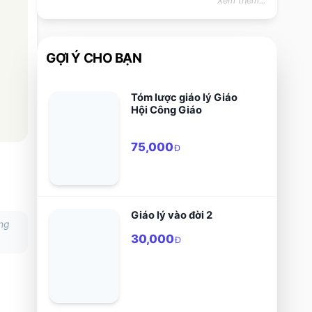
Xem thêm...
GỢI Ý CHO BẠN
Tóm lược giáo lý Giáo
Hội Công Giáo
75,000
Đ
Giáo lý vào đời 2
ng
30,000
Đ