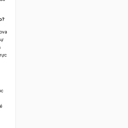
o?
ova 
ự 
 
rực 
 
c 
é 