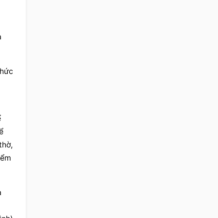
 
hức 
 
 
hờ, 
iểm 
 