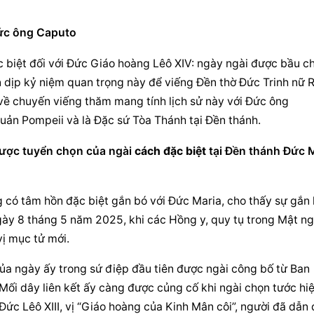
ức ông Caputo
 biệt đối với Đức Giáo hoàng Lêô XIV: ngày ngài được bầu ch
 dịp kỷ niệm quan trọng này để viếng Đền thờ Đức Trinh nữ R
 về chuyến viếng thăm mang tính lịch sử này với Đức ông 
n Pompeii và là Đặc sứ Tòa Thánh tại Đền thánh.
ược tuyển chọn của ngài 
cách đặc biệt
 tại Đền thánh Đức M
 có tâm hồn đặc biệt gắn bó với Đức Maria, cho thấy sự gắn k
ày 8 tháng 5 năm 2025, khi các Hồng y, quy tụ trong Mật ngh
vị mục tử mới.
ủa ngày ấy trong sứ điệp đầu tiên được ngài công bố từ Ban 
ối dây liên kết ấy càng được củng cố khi ngài chọn tước hiệ
Đức Lêô XIII, vị “Giáo hoàng của Kinh Mân côi”, người đã dẫn d