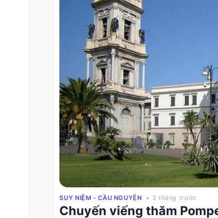
SUY NIỆM - CẦU NGUYỆN
• 3 tháng trước
Chuyến viếng thăm Pompei