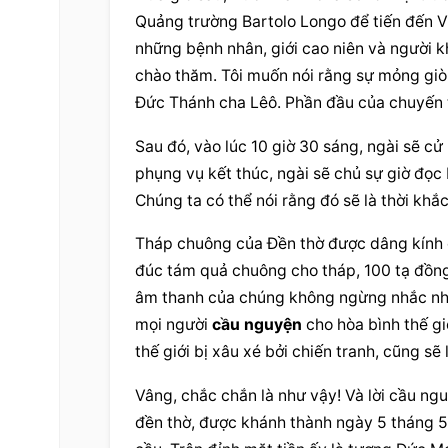
Quảng trường Bartolo Longo để tiến đến V
những bệnh nhân, giới cao niên và người k
chào thăm. Tôi muốn nói rằng sự mỏng giòn
Đức Thánh cha Lêô. Phần đầu của chuyến t
Sau đó, vào lúc 10 giờ 30 sáng, ngài sẽ cử
phụng vụ kết thúc, ngài sẽ chủ sự giờ đọc
Chúng ta có thể nói rằng đó sẽ là thời khắ
Tháp chuông của Đền thờ được dâng kính c
đúc tám quả chuông cho tháp, 100 tạ đồng 
âm thanh của chúng không ngừng nhắc nhở 
mọi người 
cầu nguyện
 cho hòa bình thế g
thế giới bị xâu xé bởi chiến tranh, cũng sẽ
Vâng, chắc chắn là như vậy! Và lời 
cầu ng
đền thờ, được khánh thành ngày 5 tháng 5 