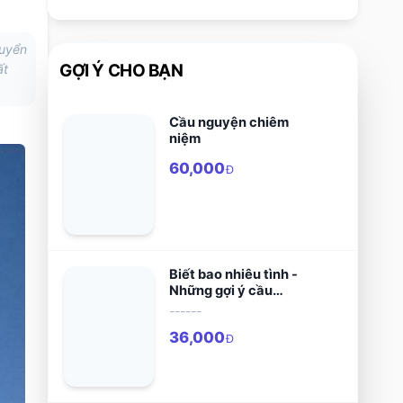
tuyển
GỢI Ý CHO BẠN
ất
Cầu nguyện chiêm
niệm
60,000
Đ
Biết bao nhiêu tình -
Những gợi ý cầu
nguyện, tĩnh tâm
------
36,000
Đ