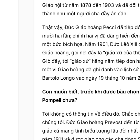
Giáo hội từ năm 1878 đến 1903 và đã dõi t
thành như một người cha đầy ân cần.
Thật vậy, Đức Giáo hoàng Pecci đã tiếp đ
mười hai lần; chính hai vị đã dâng hiến đề
một bức bích họa. Năm 1901, Đức Lêô XIII
Giáo hoàng, gọi nơi đây là “giáo xứ của thế
Giờ đây, tới “giáo xứ” hằng năm tiếp đón h
một vị Giáo hoàng đã ghi danh vào lịch s
Bartolo Longo vào ngày 19 tháng 10 năm 
Con muốn biết, trước khi được bầu chọn
Pompeii chưa?
Tôi không có thông tin về điều đó. Chắc c
chúng tôi. Đức Giáo hoàng Prevost đến từ 
giáo xứ mang tính biểu tượng lâu đời nhất
năm 1911 và được giao cho các cha dòng S