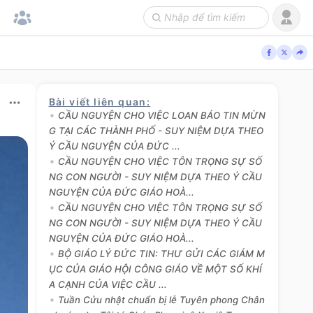
Bài viết liên quan
:
CẦU NGUYỆN CHO VIỆC LOAN BÁO TIN MỪN
G TẠI CÁC THÀNH PHỐ - SUY NIỆM DỰA THEO
Ý CẦU NGUYỆN CỦA ĐỨC ...
CẦU NGUYỆN CHO VIỆC TÔN TRỌNG SỰ SỐ
NG CON NGƯỜI - SUY NIỆM DỰA THEO Ý CẦU
NGUYỆN CỦA ĐỨC GIÁO HOÀ...
CẦU NGUYỆN CHO VIỆC TÔN TRỌNG SỰ SỐ
NG CON NGƯỜI - SUY NIỆM DỰA THEO Ý CẦU
NGUYỆN CỦA ĐỨC GIÁO HOÀ...
BỘ GIÁO LÝ ĐỨC TIN: THƯ GỬI CÁC GIÁM M
ỤC CỦA GIÁO HỘI CÔNG GIÁO VỀ MỘT SỐ KHÍ
A CẠNH CỦA VIỆC CẦU ...
Tuần Cửu nhật chuẩn bị lễ Tuyên phong Chân