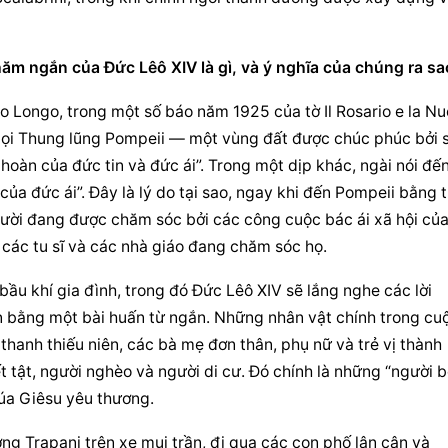
m ngắn của Đức Lêô XIV là gì, và ý nghĩa của chúng ra sa
o Longo, trong một số báo năm 1925 của tờ Il Rosario e la Nu
 gọi Thung lũng Pompeii — một vùng đất được chúc phúc bởi s
oàn của đức tin và đức ái”. Trong một dịp khác, ngài nói đến
ủa đức ái”. Đây là lý do tại sao, ngay khi đến Pompeii bằng t
ời đang được chăm sóc bởi các công cuộc bác ái xã hội của
 các tu sĩ và các nhà giáo đang chăm sóc họ.
ầu khí gia đình, trong đó Đức Lêô XIV sẽ lắng nghe các lời 
n bằng một bài huấn từ ngắn. Những nhân vật chính trong cuộ
thanh thiếu niên, các bà mẹ đơn thân, phụ nữ và trẻ vị thành 
 tật, người nghèo và người di cư. Đó chính là những “người b
úa Giêsu yêu thương.
ng Trapani trên xe mui trần, đi qua các con phố lân cận và 