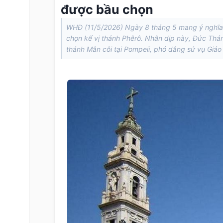
được bầu chọn
WHĐ (11/5/2026) Ngày 8 tháng 5 mang ý nghĩa đ
chọn kế vị thánh Phêrô. Nhân dịp này, Đức Thá
thánh Mân côi tại Pompeii, phó dâng sứ vụ Giá