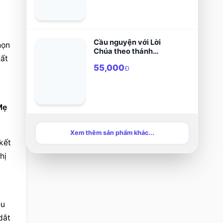
Cầu nguyện với Lời
ọn 
Chúa theo thánh
ất 
Inhaxiô
55,000
Đ
ẹ 
Xem thêm sản phẩm khác...
ết 
ị 
u 
ắt 