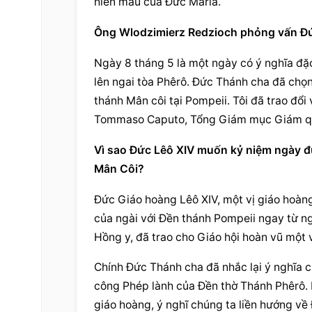
hiền mẫu của Đức Maria.
Ông Wlodzimierz Redzioch phỏng vấn Đ
Ngày 8 tháng 5 là một ngày có ý nghĩa đặc
lên ngai tòa Phêrô. Đức Thánh cha đã chọn
thánh Mân côi tại Pompeii. Tôi đã trao đổi
Tommaso Caputo, Tổng Giám mục Giám quả
Vì sao Đức Lêô XIV muốn kỷ niệm ngày đ
Mân Côi?
Đức Giáo hoàng Lêô XIV, một vị giáo hoàng
của ngài với Đền thánh Pompeii ngay từ ng
Hồng y, đã trao cho Giáo hội hoàn vũ một 
Chính Đức Thánh cha đã nhắc lại ý nghĩa c
công Phép lành của Đền thờ Thánh Phêrô. M
giáo hoàng, ý nghĩ chúng ta liền hướng về 