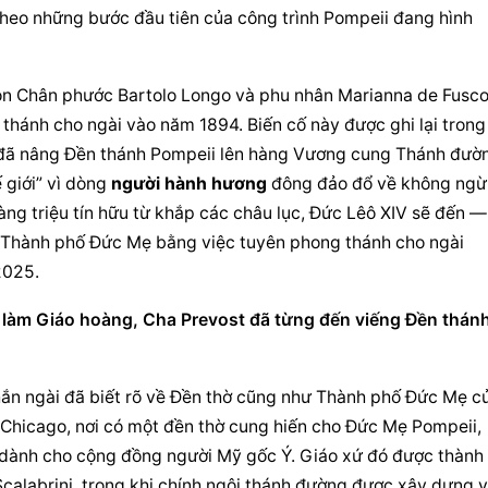
heo những bước đầu tiên của công trình Pompeii đang hình 
ón Chân phước Bartolo Longo và phu nhân Marianna de Fusco
n thánh cho ngài vào năm 1894. Biến cố này được ghi lại trong 
 đã nâng Đền thánh Pompeii lên hàng Vương cung Thánh đườn
 giới” vì dòng 
người hành hương
 đông đảo đổ về không ngừn
àng triệu tín hữu từ khắp các châu lục, Đức Lêô XIV sẽ đến — 
ử Thành phố Đức Mẹ bằng việc tuyên phong thánh cho ngài 
2025.
 làm Giáo hoàng, Cha Prevost đã từng đến viếng Đền thánh
hắn ngài đã biết rõ về Đền thờ cũng như Thành phố Đức Mẹ củ
Chicago, nơi có một đền thờ cung hiến cho Đức Mẹ Pompeii, 
 dành cho cộng đồng người Mỹ gốc Ý. Giáo xứ đó được thành 
calabrini, trong khi chính ngôi thánh đường được xây dựng v