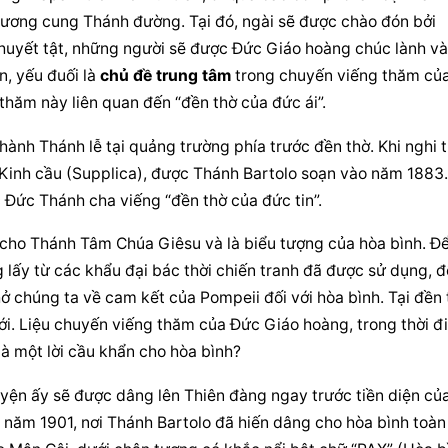
ương cung Thánh đường. Tại đó, ngài sẽ được chào đón bởi 
huyết tật, những người sẽ được Đức Giáo hoàng chúc lành và 
, yếu đuối là 
chủ đề trung tâm
 trong chuyến viếng thăm của
hăm này liên quan đến “đền thờ của đức ái”.
 hành Thánh lễ tại quảng trường phía trước đền thờ. Khi nghi t
 Kinh cầu (Supplica), được Thánh Bartolo soạn vào năm 1883. 
c Đức Thánh cha viếng “đền thờ của đức tin”.
ho Thánh Tâm Chúa Giêsu và là biểu tượng của hòa bình. Để
lấy từ các khẩu đại bác thời chiến tranh đã được sử dụng, để
chúng ta về cam kết của Pompeii đối với hòa bình. Tại đền t
iới. Liệu chuyến viếng thăm của Đức Giáo hoàng, trong thời đ
 là một lời cầu khẩn cho hòa bình?
uyện
 ấy sẽ được dâng lên Thiên đàng ngay trước tiền diện của
năm 1901, nơi Thánh Bartolo đã hiến dâng cho hòa bình toàn 