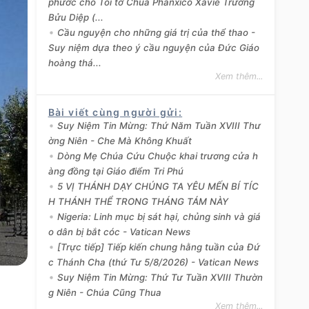
phước cho Tôi tớ Chúa Phanxicô Xaviê Trương
Bửu Diệp (...
Cầu nguyện cho những giá trị của thể thao -
Suy niệm dựa theo ý cầu nguyện của Đức Giáo
hoàng thá...
Xem thêm...
Bài viết cùng người gửi
:
Suy Niệm Tin Mừng: Thứ Năm Tuần XVIII Thư
ờng Niên - Che Mà Không Khuất
Dòng Mẹ Chúa Cứu Chuộc khai trương cửa h
àng đồng tại Giáo điểm Tri Phú
5 VỊ THÁNH DẠY CHÚNG TA YÊU MẾN BÍ TÍC
H THÁNH THỂ TRONG THÁNG TÁM NÀY
Nigeria: Linh mục bị sát hại, chủng sinh và giá
o dân bị bắt cóc - Vatican News
[Trực tiếp] Tiếp kiến chung hằng tuần của Đứ
c Thánh Cha (thứ Tư 5/8/2026) - Vatican News
Suy Niệm Tin Mừng: Thứ Tư Tuần XVIII Thườn
g Niên - Chúa Cũng Thua
Xem thêm...