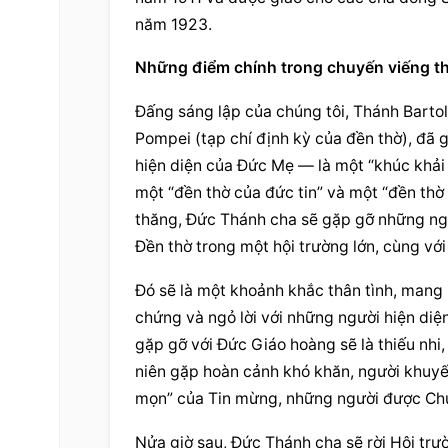
năm 1923.
Những điểm chính trong chuyến viếng thă
Đấng sáng lập của chúng tôi, Thánh Bartol
Pompei (tạp chí định kỳ của đền thờ), đã
hiện diện của Đức Mẹ — là một “khúc khải h
một “đền thờ của đức tin” và một “đền thờ c
thăng, Đức Thánh cha sẽ gặp gỡ những ngư
Đền thờ trong một hội trường lớn, cùng với
Đó sẽ là một khoảnh khắc thân tình, mang b
chứng và ngỏ lời với những người hiện diệ
gặp gỡ với Đức Giáo hoàng sẽ là thiếu nhi, 
niên gặp hoàn cảnh khó khăn, người khuyết
mọn” của Tin mừng, những người được Ch
Nửa giờ sau, Đức Thánh cha sẽ rời Hội trườ