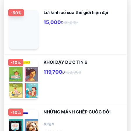
Lời kinh cổ xưa thế giới hiện đại
-
50
%
15,000
30,000
Đ
KHƠI DẬY ĐỨC TIN 6
-
10
%
119,700
133,000
Đ
NHỮNG MẢNH GHÉP CUỘC ĐỜI
-
10
%
####