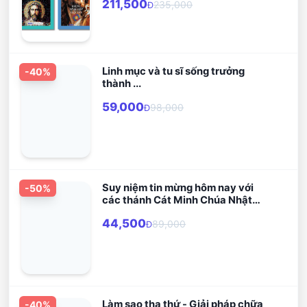
211,500
235,000
Đ
Linh mục và tu sĩ sống trưởng
-
40
%
thành ...
59,000
98,000
Đ
Suy niệm tin mừng hôm nay với
-
50
%
các thánh Cát Minh Chúa Nhật
Năm ABC
44,500
89,000
Đ
Làm sao tha thứ - Giải pháp chữa
-
40
%