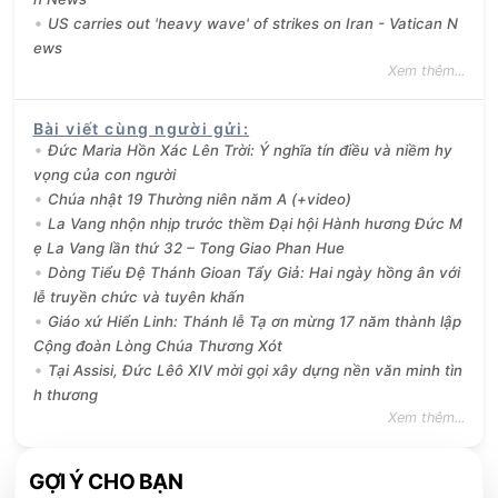
US carries out 'heavy wave' of strikes on Iran - Vatican N
ews
Xem thêm...
Bài viết cùng người gửi
:
Đức Maria Hồn Xác Lên Trời: Ý nghĩa tín điều và niềm hy
vọng của con người
Chúa nhật 19 Thường niên năm A (+video)
La Vang nhộn nhịp trước thềm Đại hội Hành hương Đức M
ẹ La Vang lần thứ 32 – Tong Giao Phan Hue
Dòng Tiểu Đệ Thánh Gioan Tẩy Giả: Hai ngày hồng ân với
lễ truyền chức và tuyên khấn
Giáo xứ Hiển Linh: Thánh lễ Tạ ơn mừng 17 năm thành lập
Cộng đoàn Lòng Chúa Thương Xót
Tại Assisi, Đức Lêô XIV mời gọi xây dựng nền văn minh tìn
h thương
Xem thêm...
GỢI Ý CHO BẠN