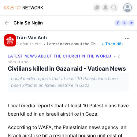
Chia Sẻ Ngắn
Trần Văn Anh
•
2 năm trước
Latest news about the Church in the world
• Theo dõi
LATEST NEWS ABOUT THE CHURCH IN THE WORLD
• 2
năm trước
Civilians killed in Gaza raid - Vatican News
Local media reports that at least 10 Palestinians have
been killed in an Israeli airstrike in Gaza.
Local media reports that at least 10 Palestinians have 
been killed in an Israeli airstrike in Gaza.
According to WAFA, the Palestinian news agency, an 
Israeli airstrike hit a residential housing unit east of 