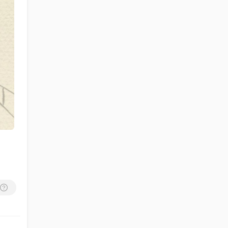
đạo của ngài”.
Theo Phanxicô,
“các thế hệ nối tiếp
sẽ nhận ra tinh
thần của ngài (Biển
Đức) càng ngày
càng lớn lao và
quan trọng hơn”.
- Ước gì cuốn sách
này giúp độc giả
phần nào bỏ đi
được cái nhìn sai
về ngài, đồng thời
chiếu tỏa ánh sáng
vào những mảng
tối, đặc biệt soi tỏ
nguyên nhân của
việc từ chức, một