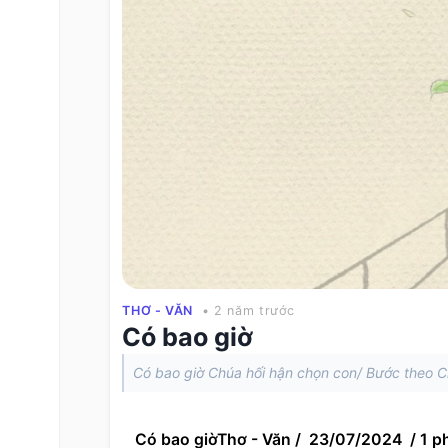
THƠ - VĂN
• 2 năm trước
Có bao giờ
Có bao giờ Chúa hối hận chọn con/ Bước theo 
Có bao giờThơ - Văn /  23/07/2024  / 1 p