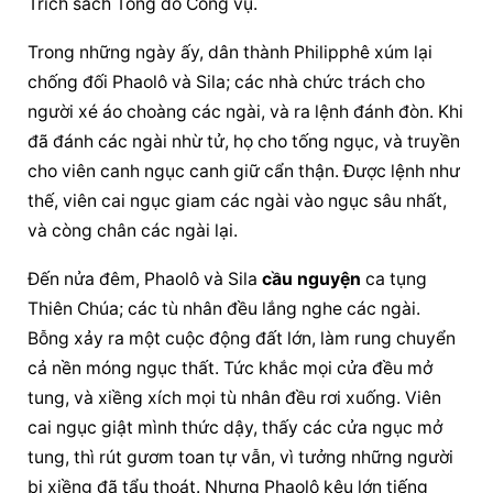
Trích sách Tông đồ Công vụ.
Trong những ngày ấy, dân thành Philipphê xúm lại 
chống đối Phaolô và Sila; các nhà chức trách cho 
người xé áo choàng các ngài, và ra lệnh đánh đòn. Khi 
đã đánh các ngài nhừ tử, họ cho tống ngục, và truyền 
cho viên canh ngục canh giữ cẩn thận. Ðược lệnh như 
thế, viên cai ngục giam các ngài vào ngục sâu nhất, 
và còng chân các ngài lại.
Ðến nửa đêm, Phaolô và Sila 
cầu nguyện
 ca tụng 
Thiên Chúa; các tù nhân đều lắng nghe các ngài. 
Bỗng xảy ra một cuộc động đất lớn, làm rung chuyển 
cả nền móng ngục thất. Tức khắc mọi cửa đều mở 
tung, và xiềng xích mọi tù nhân đều rơi xuống. Viên 
cai ngục giật mình thức dậy, thấy các cửa ngục mở 
tung, thì rút gươm toan tự vẫn, vì tưởng những người 
bị xiềng đã tẩu thoát. Nhưng Phaolô kêu lớn tiếng 