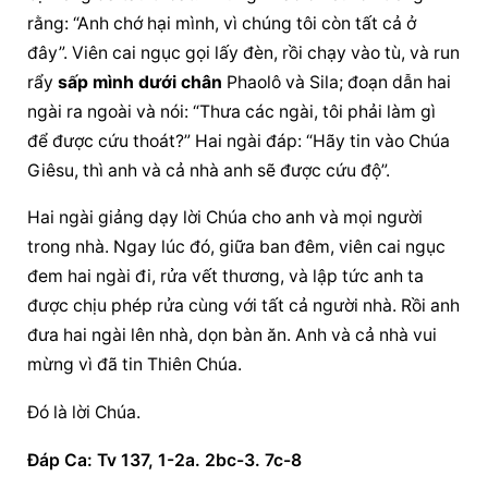
rằng: “Anh chớ hại mình, vì chúng tôi còn tất cả ở 
đây”. Viên cai ngục gọi lấy đèn, rồi chạy vào tù, và run 
rẩy 
sấp mình dưới chân
 Phaolô và Sila; đoạn dẫn hai 
ngài ra ngoài và nói: “Thưa các ngài, tôi phải làm gì 
để được cứu thoát?” Hai ngài đáp: “Hãy tin vào Chúa 
Giêsu, thì anh và cả nhà anh sẽ được cứu độ”.
Hai ngài giảng dạy lời Chúa cho anh và mọi người 
trong nhà. Ngay lúc đó, giữa ban đêm, viên cai ngục 
đem hai ngài đi, rửa vết thương, và lập tức anh ta 
được chịu phép rửa cùng với tất cả người nhà. Rồi anh 
đưa hai ngài lên nhà, dọn bàn ăn. Anh và cả nhà vui 
mừng vì đã tin Thiên Chúa.
Ðó là lời Chúa.
Đáp Ca: Tv 137, 1-2a. 2bc-3. 7c-8