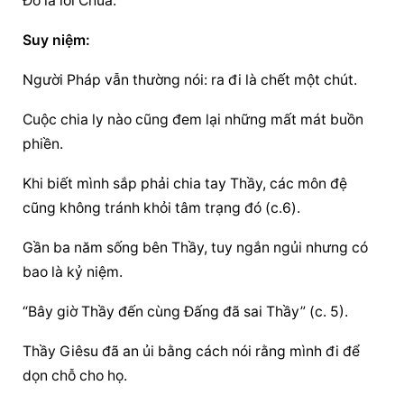
Ðó là lời Chúa.
Suy niệm:
Người Pháp vẫn thường nói: ra đi là chết một chút.
Cuộc chia ly nào cũng đem lại những mất mát buồn 
phiền.
Khi biết mình sắp phải chia tay Thầy, các môn đệ 
cũng không tránh khỏi tâm trạng đó (c.6).
Gần ba năm sống bên Thầy, tuy ngắn ngủi nhưng có 
bao là kỷ niệm.
“Bây giờ Thầy đến cùng Đấng đã sai Thầy” (c. 5).
Thầy Giêsu đã an ủi bằng cách nói rằng mình đi để 
dọn chỗ cho họ.