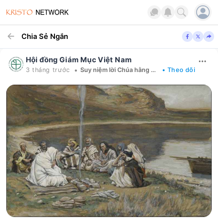
Chia Sẻ Ngắn
Hội đồng Giám Mục Việt Nam
•
3 tháng trước
Suy niệm lời Chúa hằng ngày
• Theo dõi