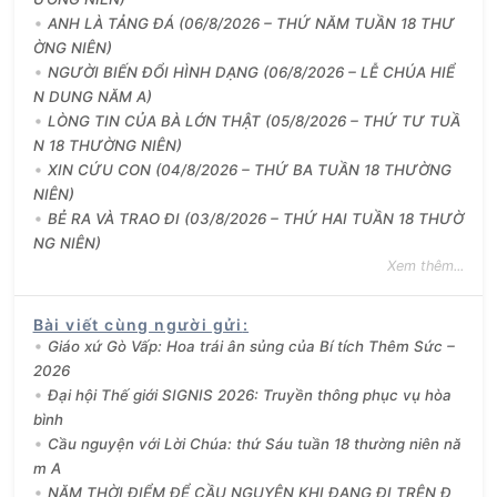
ANH LÀ TẢNG ĐÁ (06/8/2026 – THỨ NĂM TUẦN 18 THƯ
ỜNG NIÊN)
NGƯỜI BIẾN ĐỔI HÌNH DẠNG (06/8/2026 – LỄ CHÚA HIỂ
N DUNG NĂM A)
LÒNG TIN CỦA BÀ LỚN THẬT (05/8/2026 – THỨ TƯ TUẦ
N 18 THƯỜNG NIÊN)
XIN CỨU CON (04/8/2026 – THỨ BA TUẦN 18 THƯỜNG
NIÊN)
BẺ RA VÀ TRAO ĐI (03/8/2026 – THỨ HAI TUẦN 18 THƯỜ
NG NIÊN)
Xem thêm...
Bài viết cùng người gửi
:
Giáo xứ Gò Vấp: Hoa trái ân sủng của Bí tích Thêm Sức –
2026
Đại hội Thế giới SIGNIS 2026: Truyền thông phục vụ hòa
bình
Cầu nguyện với Lời Chúa: thứ Sáu tuần 18 thường niên nă
m A
NĂM THỜI ĐIỂM ĐỂ CẦU NGUYỆN KHI ĐANG ĐI TRÊN Đ