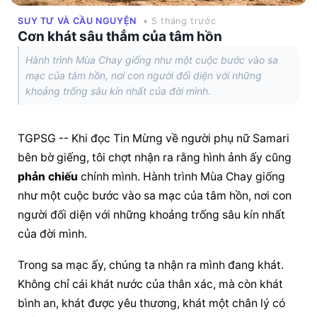
SUY TƯ VÀ CẦU NGUYỆN
• 5 tháng trước
Cơn khát sâu thẳm của tâm hồn
Hành trình Mùa Chay giống như một cuộc bước vào sa
mạc của tâm hồn, nơi con người đối diện với những
khoảng trống sâu kín nhất của đời mình.
TGPSG -- Khi đọc Tin Mừng về người phụ nữ Samari 
bên bờ giếng, tôi chợt nhận ra rằng hình ảnh ấy cũng 
phản chiếu
 chính mình. Hành trình Mùa Chay giống 
như một cuộc bước vào sa mạc của tâm hồn, nơi con 
người đối diện với những khoảng trống sâu kín nhất 
của đời mình.
Trong sa mạc ấy, chúng ta nhận ra mình đang khát. 
Không chỉ cái khát nước của thân xác, mà còn khát 
bình an, khát được yêu thương, khát một chân lý có 