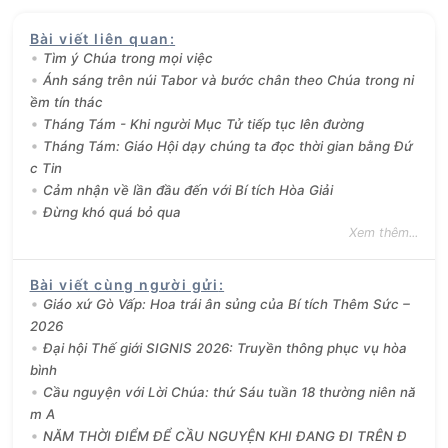
Bài viết liên quan
:
Tìm ý Chúa trong mọi việc
Ánh sáng trên núi Tabor và bước chân theo Chúa trong ni
ềm tín thác
Tháng Tám - Khi người Mục Tử tiếp tục lên đường
Tháng Tám: Giáo Hội dạy chúng ta đọc thời gian bằng Đứ
c Tin
Cảm nhận về lần đầu đến với Bí tích Hòa Giải
Đừng khó quá bỏ qua
Xem thêm...
Bài viết cùng người gửi
:
Giáo xứ Gò Vấp: Hoa trái ân sủng của Bí tích Thêm Sức –
2026
Đại hội Thế giới SIGNIS 2026: Truyền thông phục vụ hòa
bình
Cầu nguyện với Lời Chúa: thứ Sáu tuần 18 thường niên nă
m A
NĂM THỜI ĐIỂM ĐỂ CẦU NGUYỆN KHI ĐANG ĐI TRÊN Đ