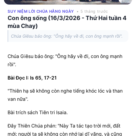
SUY NIỆM LỜI CHÚA HẰNG NGÀY
• 5 tháng trước
Con ông sống (16/3/2026 - Thứ Hai tuần 4
mùa Chay)
Chúa Giêsu bảo ông: "Ông hãy về đi, con ông mạnh rồi".
Chúa Giêsu bảo ông: "Ông hãy về đi, con ông mạnh 
rồi".
Bài Ðọc I: Is 65, 17-21
"Thiên hạ sẽ không còn nghe tiếng khóc lóc và than 
van nữa".
Bài trích sách Tiên tri Isaia.
Ðây Thiên Chúa phán: "Này Ta tác tạo trời mới, đất 
mới; người ta sẽ không còn nhớ lại dĩ vãng, và cũng 