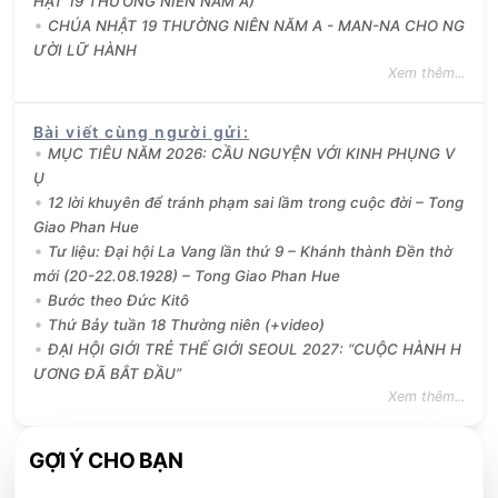
HẬT 19 THƯỜNG NIÊN NĂM A)
CHÚA NHẬT 19 THƯỜNG NIÊN NĂM A - MAN-NA CHO NG
ƯỜI LỮ HÀNH
Xem thêm...
Bài viết cùng người gửi
:
MỤC TIÊU NĂM 2026: CẦU NGUYỆN VỚI KINH PHỤNG V
Ụ
12 lời khuyên để tránh phạm sai lầm trong cuộc đời – Tong
Giao Phan Hue
Tư liệu: Đại hội La Vang lần thứ 9 – Khánh thành Đền thờ
mới (20-22.08.1928) – Tong Giao Phan Hue
Bước theo Đức Kitô
Thứ Bảy tuần 18 Thường niên (+video)
ĐẠI HỘI GIỚI TRẺ THẾ GIỚI SEOUL 2027: “CUỘC HÀNH H
ƯƠNG ĐÃ BẮT ĐẦU”
Xem thêm...
GỢI Ý CHO BẠN