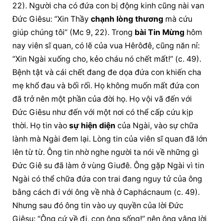
22). Người cha có đứa con bị động kinh cũng nài van 
Đức Giêsu: “Xin Thầy 
chạnh lòng thương
 mà cứu 
giúp chúng tôi” (Mc 9, 22). Trong 
bài Tin Mừng
 hôm 
nay viên sĩ quan, có lẽ của vua Hêrôđê, cũng năn nỉ: 
“Xin Ngài xuống cho, kẻo cháu nó chết mất!” (c. 49). 
Bệnh tật và cái chết đang đe dọa đứa con khiến cha 
mẹ khổ đau và bối rối. Họ không muốn mất đứa con 
đã trở nên một phần của đời họ. Họ vội vã đến với 
Đức Giêsu như đến với một nơi có thể cấp cứu kịp 
thời. Họ tin vào 
sự hiện diện
 của Ngài, vào sự chữa 
lành mà Ngài đem lại. Lòng tin của viên sĩ quan đã lớn 
lên từ từ. Ông tin nhờ nghe người ta nói về những gì 
Đức Giê su đã làm ở vùng Giuđê. Ông gặp Ngài vì tin 
Ngài có thể chữa đứa con trai đang nguy tử của ông 
bằng cách đi với ông về nhà ở Caphácnaum (c. 49). 
Nhưng sau đó ông tin vào uy quyền của lời Đức 
Giêsu: “Ông cứ về đi, con ông sống!” nên ông vâng lời 