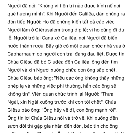
Người đã nói: "Không vị tiên tri nào được kính nể nơi 
quê hương mình". Khi Người đến Galilêa, dân chúng ra 
đón tiếp Người: Họ đã chứng kiến tất cả các việc 
Người làm ở Giêrusalem trong dịp lễ; vì họ cũng đi dự 
lễ. Người trở lại Cana xứ Galilêa, nơi Người đã biến 
nước thành rượu. Bấy giờ có một quan chức nhà vua ở 
Capharnaum có người con trai đang đau liệt. Ðược tin 
Chúa Giêsu đã bỏ Giuđêa đến Galilêa, ông đến tìm 
Người và xin Người xuống chữa con ông sắp chết. 
Chúa Giêsu bảo ông: "Nếu các ông không thấy những 
phép lạ và những việc phi thường, hẳn các ông sẽ 
không tin". Viên quan chức trình lại Người: "Thưa 
Ngài, xin Ngài xuống trước khi con tôi chết". Chúa 
Giêsu bảo ông: "Ông hãy về đi, con ông mạnh rồi". 
Ông tin lời Chúa Giêsu nói và trở về. Khi xuống đến 
sườn đồi thì gặp gia nhân đến đón, báo tin cho ông 