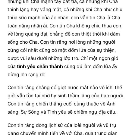
những khi Cha mạnh tay cắt tỉa, cả những khi Cha 
thinh lặng hay vắng mặt, cả những khi Cha như chịu 
thua sức mạnh của ác nhân, con vẫn tin Cha là Cha 
toàn năng nhân ái. Con tin Cha không chịu thua con 
về lòng quảng đại, chẳng để con thiệt thòi khi dám 
sống cho Cha. Con tin rằng nơi lòng những người 
cứng cỏi nhất cũng có một đốm lửa của sự thiện, 
được vùi sâu dưới những lớp tro. Chỉ một ngọn gió 
của 
tình yêu chân thành
 cũng đủ làm đốm lửa ấy 
bừng lên rạng rỡ.
Con tin rằng chẳng có giọt nước mắt nào vô ích, thế 
giới vẫn tồn tại nhờ hy sinh thầm lặng của bao người. 
Con tin rằng chiến thắng cuối cùng thuộc về Ánh 
sáng. Sự Sống và Tình yêu sẽ chiếm ngự địa cầu.
Con tin rằng dòng lịch sử của loài người và vũ trụ 
đang chuyển mình tiến về với Cha, qua trung gian 