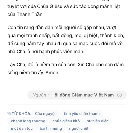
tuyệt vời của Chúa Giêsu và sức tác động mãnh liệt 
của Thánh Thần.
Con tin rằng dần dần mỗi người sẽ gặp nhau, vượt 
qua mọi tranh chấp, bất đồng, mọi dị biệt, thành kiến, 
để cùng nắm tay nhau đi qua sa mạc cuộc đời mà về 
nhà Cha là nơi hạnh phúc viên mãn.
Lạy Cha, đó là niềm tin của con. Xin Cha cho con dám 
sống niềm tin ấy. Amen.
Nguồn :
Hội đồng Giám mục Việt Nam
TỪ KHÓA:
Cầu nguyện
tình yêu chân thành
chạnh lòng thương
chúa giêsu kitô
sự hiện diện
một dân tộc
bài tin mừng
người chết