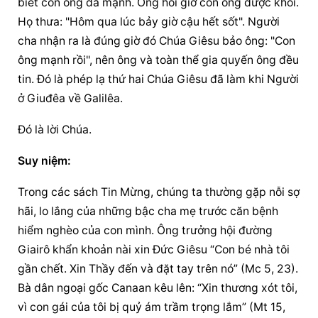
biết con ông đã mạnh. Ông hỏi giờ con ông được khỏi. 
Họ thưa: "Hôm qua lúc bảy giờ cậu hết sốt". Người 
cha nhận ra là đúng giờ đó Chúa Giêsu bảo ông: "Con 
ông mạnh rồi", nên ông và toàn thể gia quyến ông đều 
tin. Ðó là phép lạ thứ hai Chúa Giêsu đã làm khi Người 
ở Giuđêa về Galilêa.
Ðó là lời Chúa.
Suy niệm:
Trong các sách Tin Mừng, chúng ta thường gặp nỗi sợ 
hãi, lo lắng của những bậc cha mẹ trước căn bệnh 
hiểm nghèo của con mình. Ông trưởng hội đường 
Giairô khẩn khoản nài xin Đức Giêsu “Con bé nhà tôi 
gần chết. Xin Thầy đến và đặt tay trên nó” (Mc 5, 23). 
Bà dân ngoại gốc Canaan kêu lên: “Xin thương xót tôi, 
vì con gái của tôi bị quỷ ám trầm trọng lắm” (Mt 15, 