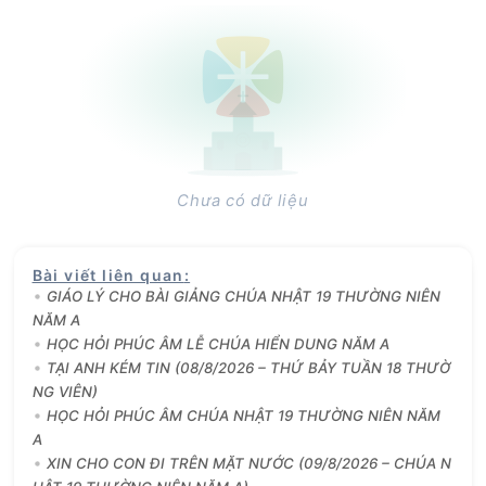
Chưa có dữ liệu
Bài viết liên quan
:
GIÁO LÝ CHO BÀI GIẢNG CHÚA NHẬT 19 THƯỜNG NIÊN
NĂM A
HỌC HỎI PHÚC ÂM LỄ CHÚA HIỂN DUNG NĂM A
TẠI ANH KÉM TIN (08/8/2026 – THỨ BẢY TUẦN 18 THƯỜ
NG VIÊN)
HỌC HỎI PHÚC ÂM CHÚA NHẬT 19 THƯỜNG NIÊN NĂM
A
XIN CHO CON ĐI TRÊN MẶT NƯỚC (09/8/2026 – CHÚA N