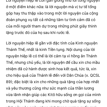
Lời nguyện hiệp lễ còn gần giống như lời tổng nguyện 
ở một điểm khác nữa: là lời nguyện mà vị tư tế tổng 
góp hay thu thập vào trong một lời nguyện của cộng 
đoàn phụng vụ tất cả những tâm tư tình cảm đã có 
của mỗi người tham dự trong những phút giây thinh 
lặng trước đó của họ sau khi rước lễ.
Lời nguyện hiệp lễ gần với đặc tính của Kinh nguyện 
Thánh Thể, nhất là kinh Tiền tụng. Nội dung của lời 
nguyện hiệp lễ có thể là lời cảm tạ vì hồng ân Thánh 
Thể, nhưng chủ yếu, là lời nguyện để cầu xin cho mầu 
nhiệm đã cử hành được sinh hoa kết quả, tức là, xin 
cho hiệu quả của Thánh lễ đến với Dân Chúa (x. QCSL 
89); đặc biệt là xin cho những quà tặng của hợp nhất 
và yêu thương cũng như sức mạnh của thần lương 
vừa lãnh nhận giúp các Kitô hữu sống ơn gọi của mình 
trong Hội Thánh đang khi mong chờ quà tặng sự sống 