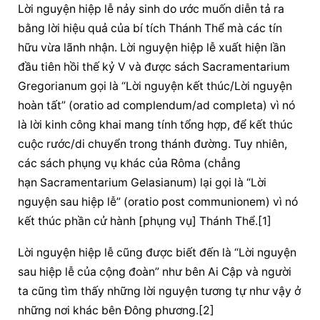
Lời nguyện hiệp lễ nảy sinh do ước muốn diễn tả ra 
bằng lời hiệu quả của bí tích Thánh Thể mà các tín 
hữu vừa lãnh nhận. Lời nguyện hiệp lễ xuất hiện lần 
đầu tiên hồi thế kỷ V và được sách Sacramentarium 
Gregorianum gọi là “Lời nguyện kết thúc/Lời nguyện 
hoàn tất” (oratio ad complendum/ad completa) vì nó 
là lời kinh công khai mang tính tổng hợp, để kết thúc 
cuộc rước/di chuyển trong thánh đường. Tuy nhiên, 
các sách phụng vụ khác của Rôma (chẳng 
hạn Sacramentarium Gelasianum) lại gọi là “Lời 
nguyện sau hiệp lễ” (oratio post communionem) vì nó 
kết thúc phần cử hành [phụng vụ] Thánh Thể.[1]
Lời nguyện hiệp lễ cũng được biết đến là “Lời nguyện 
sau hiệp lễ của cộng đoàn” như bên Ai Cập và người 
ta cũng tìm thấy những lời nguyện tương tự như vậy ở 
những nơi khác bên Đông phương.[2]