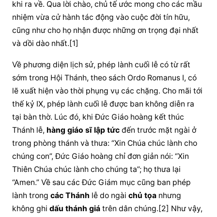
khi ra về. Qua lời chào, chủ tế ước mong cho các mầu 
nhiệm vừa cử hành tác động vào cuộc đời tín hữu, 
cũng như cho họ nhận được những ơn trọng đại nhất 
và dồi dào nhất.[1]
Về phương diện lịch sử, phép lành cuối lễ có từ rất 
sớm trong Hội Thánh, theo sách Ordo Romanus I, có 
lẽ xuất hiện vào thời 
phụng vụ
 các chặng. Cho mãi tới 
thế kỷ IX, phép lành cuối lễ được ban không diễn ra 
tại bàn thờ. Lúc đó, khi Đức Giáo hoàng kết thúc 
Thánh lễ, 
hàng giáo sĩ
lập tức
 đến trước mặt ngài ở 
trong phòng thánh và thưa: “Xin Chúa 
chúc lành
 cho 
chúng con”, Đức Giáo hoàng chỉ đơn giản nói: “Xin 
Thiên Chúa
chúc lành
 cho chúng ta”; họ thưa lại 
“Amen.” Về sau các Đức Giám mục cũng ban phép 
lành trong 
các Thánh
 lễ do ngài 
chủ tọa
 nhưng 
không ghi 
dấu thánh
 giá
 trên dân chúng.[2] Như vậy, 