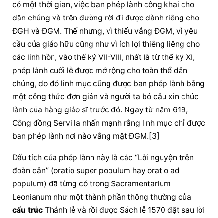
có một thời gian, việc ban phép lành công khai cho 
dân chúng và trên đường rời đi được dành riêng cho 
ĐGH và ĐGM. Thế nhưng, vì thiếu vắng ĐGM, vì yêu 
cầu của giáo hữu cũng như vì ích lợi thiêng liêng cho 
các linh hồn, vào thế kỷ VII-VIII, nhất là từ thế kỷ XI, 
phép lành cuối lễ được mở rộng cho toàn thể dân 
chúng, do đó linh mục cũng được ban phép lành bằng 
một công thức đơn giản và người ta bỏ câu xin 
chúc 
lành
 của 
hàng giáo sĩ
 trước đó. Ngay từ năm 619, 
Công đồng Servilla nhấn mạnh rằng linh mục chỉ được 
ban phép lành nơi nào vắng mặt ĐGM.[3]
Dấu tích của phép lành này là các “Lời nguyện trên 
đoàn dân” (oratio super populum hay oratio ad 
populum) đã từng có trong Sacramentarium 
Leonianum như một thành phần thông thường của 
cấu trúc
 Thánh lễ và rồi được Sách lễ 1570 đặt sau 
lời 