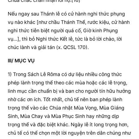
Chúa
 chắc chắn nhận lời họ.[16]
Nếu ngay sau Thánh lễ có cử hành nghi thức 
phụng 
vụ
 nào khác [như chầu Thánh Thể, rước kiệu, cử hành 
nghi thức tiễn biệt người quá cố, Giờ kinh Phụng 
vụ…], thì bỏ Nghi thức Kết lễ, tức là bỏ lời chào, 
lời 
chúc lành
 và 
giải tán
 (x. QCSL 170).
III/ MỤC VỤ
1) Trong Sách Lễ Rôma có dự liệu nhiều công thức 
phép lành trọng thể theo các mùa hoặc các lễ trọng, 
linh mục cần 
chuẩn bị
 và ban cho người tín hữu hưởng 
nhờ các ơn ích. Tốt nhất, chủ tế nên ban phép lành 
trọng thể vào các Chúa nhật Mùa Vọng, Mùa Giáng 
Sinh, Mùa Chay và Mùa Phục Sinh hay những dịp 
trọng thể và đặc biệt khác. Ngày lễ ít long trọng hơn, 
chủ tế có thể chọn một 
lời nguyện
 trên dân chúng như 