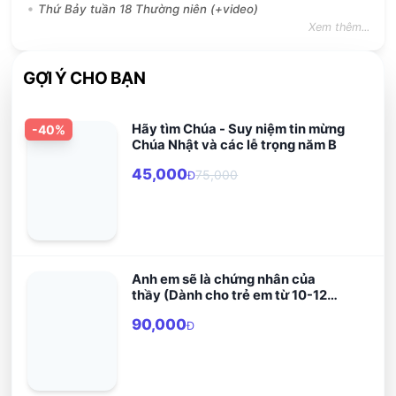
Thứ Bảy tuần 18 Thường niên (+video)
Xem thêm...
GỢI Ý CHO BẠN
Hãy tìm Chúa - Suy niệm tin mừng
-
40
%
Chúa Nhật và các lễ trọng năm B
45,000
75,000
Đ
Anh em sẽ là chứng nhân của
thầy (Dành cho trẻ em từ 10-12
tuổi)
90,000
Đ