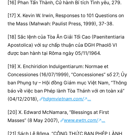
[16] Phan Tấn Thành, Cử hành Bí tích Tình yêu, 279.
[17] X. Kevin W. Irwin, Responses to 101 Questions on 
the Mass (Mahwah: Paulist Press, 1999), 37-38.
[18] Sắc lệnh của Tòa Ân Giải Tối Cao (Paenitentiaria 
Apostolica) với sự chấp thuận của ĐGH Phaolô VI 
được ban hành tại Rôma ngày 05/11/1964.
[19] X. Enchiridion Indulgentiarum: Normae et 
Concessiones (16/07/1999), “Concessiones” số 27; Ủy 
ban Phụng tự – Hội đồng Giám mục Việt Nam, “Thông 
báo về việc ban Phép lành Tòa Thánh với ơn toàn xá” 
(04/12/2018), 
hdgmvietnam.com/
...
[20] X. Edward McNamara, “Blessings at First 
Masses” (8 May 2007), 
www.ewtn.com/
...
[21] Sách Lễ Rôma, “CÔNG THỨC BAN PHÉP LÀNH 