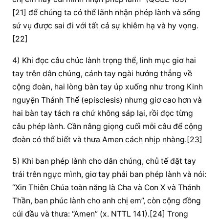
[21] để chúng ta có thể lãnh nhận phép lành và sống 
sứ vụ được sai đi với tất cả sự khiêm hạ và hy vọng.
[22]
4) Khi đọc câu 
chúc lành
 trọng thể, linh mục giơ hai 
tay trên dân chúng, cánh tay ngài hướng thẳng về 
cộng đoàn, hai lòng bàn tay úp xuống như trong Kinh 
nguyện Thánh Thể (episclesis) nhưng giơ cao hơn và 
hai bàn tay tách ra chứ không sáp lại, rồi đọc từng 
câu phép lành. Cần nâng giọng cuối mỗi câu để 
cộng 
đoàn
 có thể biết và thưa Amen cách nhịp nhàng.[23]
5) Khi ban phép lành cho dân chúng, chủ tế đặt tay 
trái trên ngực mình, giơ tay phải ban phép lành và nói: 
“Xin 
Thiên Chúa
 toàn năng là Cha và Con X và Thánh 
Thần, ban phúc lành cho anh chị em”, còn 
cộng đồng
cúi đầu
 và thưa: “Amen” (x. NTTL 141).[24] Trong 