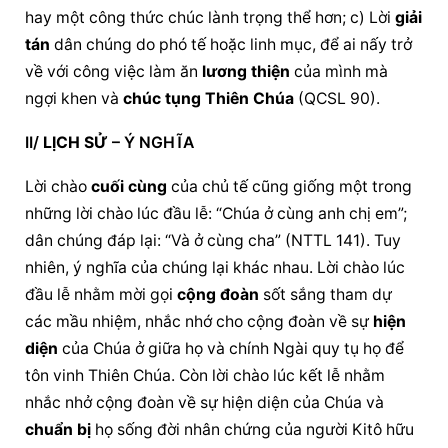
hay một công thức 
chúc lành
 trọng thể hơn; c) Lời 
giải 
tán
 dân chúng do phó tế hoặc linh mục, để ai nấy trở 
về với công việc làm ăn 
lương thiện
 của mình mà 
ngợi khen và 
chúc tụng
Thiên Chúa
 (QCSL 90).
II/ 
LỊCH SỬ
 – Ý NGHĨA
Lời chào 
cuối cùng
 của chủ tế cũng giống một trong 
những lời chào lúc đầu lễ: “Chúa ở cùng anh chị em”; 
dân chúng đáp lại: “Và ở cùng cha” (NTTL 141). Tuy 
nhiên, ý nghĩa của chúng lại khác nhau. Lời chào lúc 
đầu lễ nhằm mời gọi 
cộng đoàn
 sốt sắng tham dự 
các mầu nhiệm, nhắc nhớ cho 
cộng đoàn
 về sự 
hiện 
diện
 của Chúa ở giữa họ và chính Ngài quy tụ họ để 
tôn vinh Thiên Chúa. Còn lời chào lúc kết lễ nhằm 
nhắc nhở 
cộng đoàn
 về sự 
hiện diện
 của Chúa và 
chuẩn bị
 họ sống đời nhân chứng của người Kitô hữu 