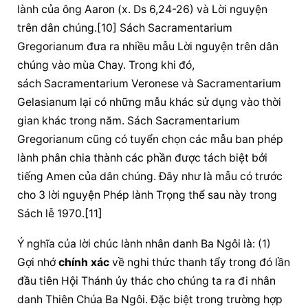
lành
 của ông Aaron (x. Ds 6,24-26) và 
Lời nguyện
trên dân chúng.[10] Sách Sacramentarium 
Gregorianum đưa ra nhiều mẫu 
Lời nguyện
 trên dân 
chúng vào mùa Chay. Trong khi đó, 
sách Sacramentarium Veronese và Sacramentarium 
Gelasianum lại có những mẫu khác sử dụng vào thời 
gian khác trong năm. Sách Sacramentarium 
Gregorianum cũng có tuyển chọn các mẫu ban phép 
lành phân chia thành các phần được tách biệt bởi 
tiếng Amen của dân chúng. Đây như là mẫu có trước 
cho 3 
lời nguyện
 Phép lành Trọng thể sau này trong 
Sách lễ 1970.[11]
Ý nghĩa của 
lời 
chúc lành
 nhân danh Ba Ngôi là: (1) 
Gợi nhớ 
chính xác
 về nghi thức thanh tẩy trong đó lần 
đầu tiên Hội Thánh ủy thác cho chúng ta ra đi nhân 
danh 
Thiên Chúa
 Ba Ngôi. Đặc biệt trong trường hợp 