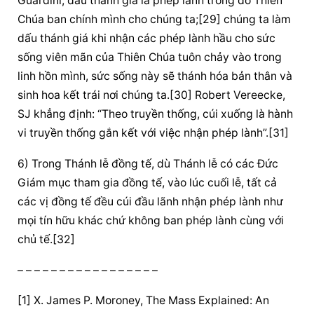
Guardini, 
dấu thánh
 giá
 là phép lành trong đó 
Thiên 
Chúa
 ban chính mình cho chúng ta;[29] chúng ta làm 
dấu thánh
 giá
 khi nhận các phép lành hầu cho sức 
sống viên mãn của 
Thiên Chúa
 tuôn chảy vào trong 
linh hồn mình, sức sống này sẽ thánh hóa bản thân và 
sinh hoa kết trái nơi chúng ta.[30] Robert Vereecke, 
SJ khẳng định: “Theo truyền thống, cúi xuống là hành 
vi truyền thống gắn kết với việc nhận phép lành”.[31]
6) Trong Thánh lễ đồng tế, dù Thánh lễ có các Đức 
Giám mục tham gia đồng tế, vào lúc cuối lễ, tất cả 
các vị đồng tế đều 
cúi đầu
 lãnh nhận phép lành như 
mọi tín hữu khác chứ không ban phép lành cùng với 
chủ tế.[32]
– – – – – – – – – – – – – – – – –
[1] X. James P. Moroney, The Mass Explained: An 