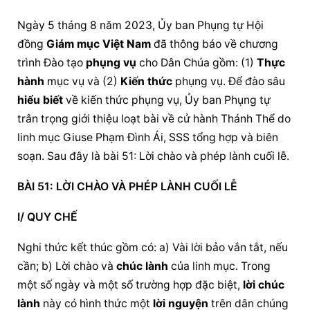
Ngày 5 tháng 8 năm 2023, Ủy ban Phụng tự Hội 
đồng 
Giám mục Việt Nam
 đã thông báo về chương 
trình Đào tạo 
phụng vụ
 cho Dân Chúa gồm: (1) 
Thực 
hành
 mục vụ và (2) 
Kiến thức
 phụng vụ. Để đào sâu 
hiểu biết
 về 
kiến thức
 phụng vụ, Ủy ban Phụng tự 
trân trọng giới thiệu loạt bài về cử hành Thánh Thể do 
linh mục Giuse Phạm Đình Ái, SSS tổng hợp và biên 
soạn. Sau đây là bài 51: Lời chào và phép lành cuối lễ.
BÀI 51: LỜI CHÀO VÀ PHÉP LÀNH CUỐI LỄ
I/ QUY CHẾ
Nghi thức kết thúc gồm có: a) Vài lời bảo vắn tắt, nếu 
cần; b) Lời chào và 
chúc lành
 của linh mục. Trong 
một số ngày và một số trường hợp đặc biệt, 
lời 
chúc 
lành
 này có hình thức một 
lời nguyện
 trên dân chúng 