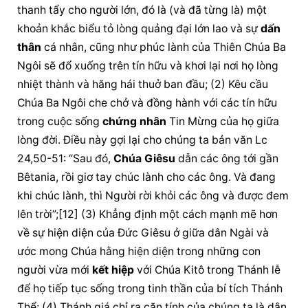
thanh tẩy cho người lớn, đó là (và đã từng là) một 
khoản khắc biểu tỏ lòng quảng đại lớn lao và sự 
dấn 
thân
 cá nhân, cũng như phúc lành của 
Thiên Chúa
 Ba 
Ngôi sẽ đổ xuống trên tín hữu và khơi lại nơi họ lòng 
nhiệt thành và hăng hái thuở ban đầu; (2) Kêu cầu 
Chúa Ba Ngôi che chở và đồng hành với các tín hữu 
trong cuộc sống 
chứng nhân
 Tin Mừng của họ giữa 
lòng đời. Điều này gợi lại cho chúng ta bản văn Lc 
24,50-51: “Sau đó, 
Chúa Giêsu
 dẫn các ông tới gần 
Bêtania, rồi giơ tay 
chúc lành
 cho các ông. Và đang 
khi chúc lành, thì Người rời khỏi các ông và được đem 
lên trời”;[12] (3) Khẳng định một cách mạnh mẽ hơn 
về sự 
hiện diện
 của Đức Giêsu ở giữa dân Ngài và 
ước mong Chúa hằng 
hiện diện
 trong những con 
người vừa mới 
kết hiệp
 với Chúa Kitô trong Thánh lễ 
để họ tiếp tục sống trong tinh thần của bí tích Thánh 
Thể; (4) Thánh giá chỉ ra căn tính của chúng ta là dân 