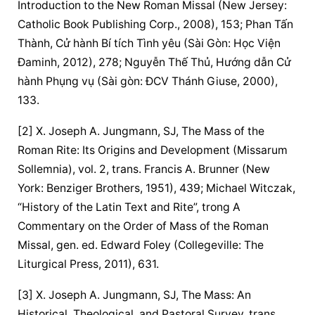
Introduction to the New Roman Missal (New Jersey: 
Catholic Book Publishing Corp., 2008), 153; Phan Tấn 
Thành, Cử hành Bí tích Tình yêu (Sài Gòn: Học Viện 
Đaminh, 2012), 278; Nguyễn Thế Thủ, Hướng dẫn 
Cử 
hành 
Phụng vụ
 (Sài gòn: ĐCV Thánh Giuse, 2000), 
133.
[2] X. Joseph A. Jungmann, SJ, The Mass of the 
Roman Rite: Its Origins and Development (Missarum 
Sollemnia), vol. 2, trans. Francis A. Brunner (New 
York: Benziger Brothers, 1951), 439; Michael Witczak, 
“History of the Latin Text and Rite”, trong A 
Commentary on the Order of Mass of the Roman 
Missal, gen. ed. Edward Foley (Collegeville: The 
Liturgical Press, 2011), 631.
[3] X. Joseph A. Jungmann, SJ, The Mass: An 
Historical, Theological, and Pastoral Survey, trans. 