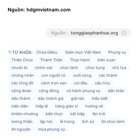
Nguồn: hdgmvietnam.com
Nguồn :
tonggiaophanhue.org
TỪ KHÓA:
Chúa Giêsu
Giám mục Việt Nam
Phụng vụ
Thiên Chúa
Thánh Thần
Thực hành
biên soạn
chuẩn bị
chính xác
chúc lành
chúc tụng
chủ tọa
chứng nhân
con người cũ
cuối cùng
các thánh
các tông đồ
cách trọn vẹn
cúi đầu
cấu trúc
cộng đoàn
cộng đồng
cử hành phụng vụ
dấn thân
dấu thánh
dấu thánh giá
giải tán
hiểu biết
hiện diện
hiệp lễ
hàng giáo sĩ
hướng về
khiêm nhường
kiến thức
kết hiệp
lên trời
lương thiện
lập tức
lễ trọng
lịch sử
lời chúc lành
lời nguyện
mùa phụng vụ