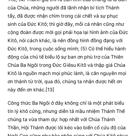
của Chúa, những người đã lãnh nhận bí tích Thánh 
tẩy, đã được nhận chìm trong cái chết và sự phục 
sinh của Đức Kitô; thì giờ đây, mỗi cá nhân cũng như 
cộng đoàn
 được mời gọi phải họa lại hình ảnh của Đức 
Kitô, nói cách khác, là nên đồng hình đồng đạng với 
Đức Kitô, trong cuộc sống mình; (5) Có thể hiểu hành 
động của chủ tế biểu lộ sự ban ơn phù trợ của 
Thiên 
Chúa
 Ba Ngôi trong Đức Giêsu Kitô và thập giá Chúa 
Kitô là nguồn mạch mọi phúc lành, là căn nguyên mọi 
ơn thánh từ trời, qua đó, chúng ta nhận được hết ơn 
này đến ơn khác.[13]
Công thức Ba Ngôi ở đây không chỉ là một phát biểu 
tín lý khô cứng, nhưng diễn tả mầu nhiệm Thánh Thể 
chúng ta vừa tham dự: hợp nhất với Chúa Thánh 
Thần, Hội Thánh được lôi kéo vào biến cố cứu độ của 
Ngôi Con cũng như hòa nhập cùng với Chúa Kitô phục 