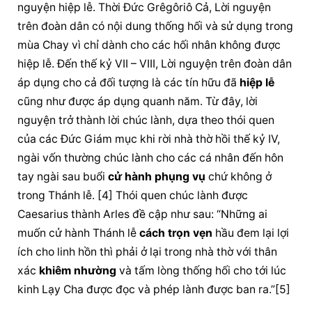
nguyện
 hiệp lễ. Thời Đức Grêgôriô Cả, 
Lời nguyện
trên đoàn dân có nội dung thống hối và sử dụng trong 
mùa Chay vì chỉ dành cho các hối nhân không được 
hiệp lễ. Đến thế kỷ VII – VIII, 
Lời nguyện
 trên đoàn dân 
áp dụng cho cả đối tượng là các tín hữu đã 
hiệp lễ
cũng như được áp dụng quanh năm. Từ đây, 
lời 
nguyện
 trở thành lời chúc lành, dựa theo thói quen 
của các Đức Giám mục khi rời nhà thờ hồi thế kỷ IV, 
ngài vốn thường 
chúc lành
 cho các cá nhân đến hôn 
tay ngài sau buổi 
cử hành 
phụng vụ
 chứ không ở 
trong Thánh lễ. [4] Thói quen 
chúc lành
 được 
Caesarius thành Arles đề cập như sau: “Những ai 
muốn cử hành Thánh lễ 
cách trọn vẹn
 hầu đem lại lợi 
ích cho linh hồn thì phải ở lại trong nhà thờ với thân 
xác 
khiêm nhường
 và tấm lòng thống hối cho tới lúc 
kinh Lạy Cha được đọc và phép lành được ban ra.”[5]