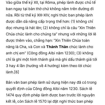
Vào giữa thế kỷ XII, tại Rôma, phép lành được chủ tế 
ban ngay tại bàn thờ chứ không nằm trên đường đi 
nữa. Rồi từ thế kỷ XIII-XIV, nghi thức ban phép lành 
được dần dà nâng cấp trọng thể hơn: (1) không chỉ 
đọc nhưng là hát lên; (2) không chỉ là câu “Xin 
Thiên 
Chúa
chúc lành
 cho chúng ta” nhưng với những lời lẽ 
được thêm vào, chẳng hạn: “Xin 
Thiên Chúa
 toàn 
năng là Cha, và Con và 
Thánh Thần
chúc lành
 cho 
anh chị em” (Công đồng Albi năm 1230); (3) không 
chỉ là ghi một hình thánh giá mà ghi 
dấu thánh
 giá
 tới 
3 hay 4 lần (hướng về 4 hướng) kèm theo lời chúc 
lành.[6]
Bản văn ban phép lành sử dụng hiện nay đã có trong 
quyết định của Công đồng Albi năm 1230. Sách lễ 
1474 quy định phép lành được ban trước 
lời nguyện
kết lễ, còn Sách lễ 1570 lại đặt nghi thức ban phép 