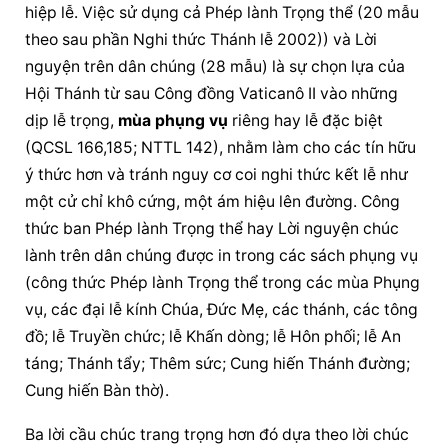
hiệp lễ. Việc sử dụng cả Phép lành Trọng thể (20 mẫu 
theo sau phần Nghi thức Thánh lễ 2002)) và 
Lời 
nguyện
 trên dân chúng (28 mẫu) là sự chọn lựa của 
Hội Thánh từ sau Công đồng Vaticanô II vào những 
dịp lễ trọng, 
mùa 
phụng vụ
 riêng hay lễ đặc biệt 
(QCSL 166,185; NTTL 142), nhằm làm cho các tín hữu 
ý thức hơn và tránh nguy cơ coi nghi thức kết lễ như 
một cử chỉ khô cứng, một ám hiệu lên đường. Công 
thức ban Phép lành Trọng thể hay 
Lời nguyện
chúc 
lành
 trên dân chúng được in trong các sách 
phụng vụ
(công thức Phép lành Trọng thể trong các mùa Phụng 
vụ, các đại lễ kính Chúa, Đức Mẹ, các thánh, các tông 
đồ; lễ Truyền chức; lễ Khấn dòng; lễ Hôn phối; lễ An 
táng; Thánh tẩy; Thêm sức; Cung hiến Thánh đường; 
Cung hiến Bàn thờ).
Ba lời cầu chúc trang trọng hơn đó dựa theo 
lời 
chúc 