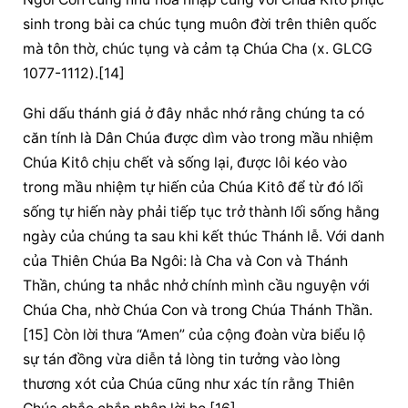
sinh trong bài ca 
chúc tụng
 muôn đời trên thiên quốc 
mà tôn thờ, 
chúc tụng
 và cảm tạ Chúa Cha (x. GLCG 
1077-1112).[14]
Ghi 
dấu thánh
 giá
 ở đây nhắc nhớ rằng chúng ta có 
căn tính là Dân Chúa được dìm vào trong mầu nhiệm 
Chúa Kitô chịu chết và sống lại, được lôi kéo vào 
trong mầu nhiệm tự hiến của Chúa Kitô để từ đó lối 
sống tự hiến này phải tiếp tục trở thành lối sống hằng 
ngày của chúng ta sau khi kết thúc Thánh lễ. Với danh 
của 
Thiên Chúa
 Ba Ngôi: là Cha và Con và Thánh 
Thần, chúng ta nhắc nhở chính mình cầu nguyện với 
Chúa Cha, nhờ Chúa Con và trong Chúa Thánh Thần.
[15] Còn lời thưa “Amen” của 
cộng đoàn
 vừa biểu lộ 
sự tán đồng vừa diễn tả lòng tin tưởng vào lòng 
thương xót của Chúa cũng như xác tín rằng 
Thiên 