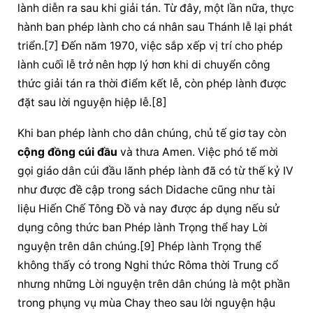
lành diễn ra sau khi giải tán. Từ đây, một lần nữa, 
thực 
hành
 ban phép lành cho cá nhân sau Thánh lễ lại phát 
triển.[7] Đến năm 1970, việc sắp xếp vị trí cho phép 
lành cuối lễ trở nên hợp lý hơn khi di chuyển công 
thức 
giải tán
 ra thời điểm kết lễ, còn phép lành được 
đặt sau 
lời nguyện
 hiệp lễ.[8]
Khi ban phép lành cho dân chúng, chủ tế giơ tay còn 
cộng đồng
cúi đầu
 và thưa Amen. Việc phó tế mời 
gọi giáo dân 
cúi đầu
 lãnh phép lành đã có từ thế kỷ IV 
như được đề cập trong sách Didache cũng như tài 
liệu Hiến Chế Tông Đồ và nay được áp dụng nếu sử 
dụng công thức ban Phép lành Trọng thể hay 
Lời 
nguyện
 trên dân chúng.[9] Phép lành Trọng thể 
không thấy có trong Nghi thức Rôma thời Trung cổ 
nhưng những 
Lời nguyện
 trên dân chúng là một phần 
trong 
phụng vụ
 mùa Chay theo sau 
lời nguyện
 hậu 