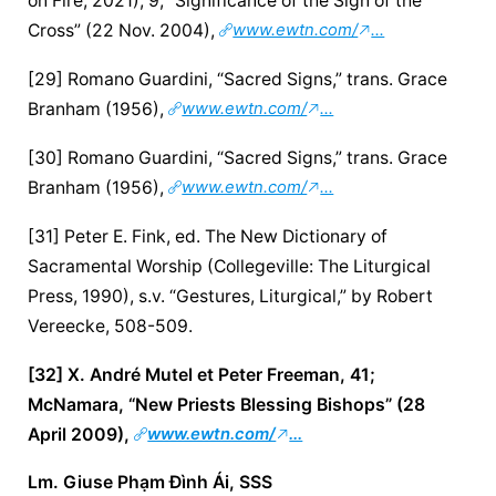
on Fire, 2021), 9; “Significance of the Sign of the 
Cross” (22 Nov. 2004), 
www.ewtn.com/
...
[29] Romano Guardini, “Sacred Signs,” trans. Grace 
Branham (1956), 
www.ewtn.com/
...
[30] Romano Guardini, “Sacred Signs,” trans. Grace 
Branham (1956), 
www.ewtn.com/
...
[31] Peter E. Fink, ed. The New Dictionary of 
Sacramental Worship (Collegeville: The Liturgical 
Press, 1990), s.v. “Gestures, Liturgical,” by Robert 
Vereecke, 508-509.
[32] X. André Mutel et Peter Freeman, 41; 
McNamara, “New Priests Blessing Bishops” (28 
April 2009), 
www.ewtn.com/
...
Lm. Giuse Phạm Đình Ái, SSS