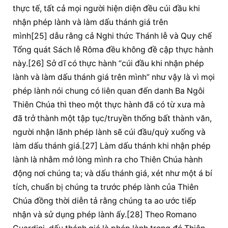
thực tế, tất cả mọi người 
hiện diện
 đều 
cúi đầu
 khi 
nhận phép lành và làm 
dấu thánh
 giá
 trên 
mình[25] dẫu rằng cả Nghi thức Thánh lễ và Quy chế 
Tổng quát Sách lễ Rôma đều không đề cập 
thực hành
này.[26] Sở dĩ có 
thực hành
 “cúi đầu khi nhận phép 
lành và làm 
dấu thánh
 giá
 trên mình” như vậy là vì mọi 
phép lành nói chung có liên quan đến danh Ba Ngôi 
Thiên Chúa
 thì theo một 
thực hành
 đã có từ xưa mà 
đã trở thành một tập tục/truyền thống bất thành văn, 
người nhận lãnh phép lành sẽ cúi đầu/quỳ xuống và 
làm 
dấu thánh
 giá.[27] Làm 
dấu thánh
 khi nhận phép 
lành là nhằm mở lòng mình ra cho 
Thiên Chúa
 hành 
động nơi chúng ta; và 
dấu thánh
 giá, xét như một á bí 
tích, 
chuẩn bị
 chúng ta trước phép lành của 
Thiên 
Chúa
 đồng thời diễn tả rằng chúng ta ao ước tiếp 
nhận và sử dụng phép lành ấy.[28] Theo Romano 