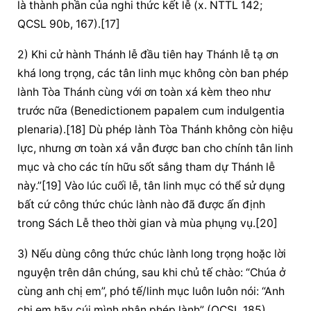
là thành phần của nghi thức kết lễ (x. NTTL 142; 
QCSL 90b, 167).[17]
2) Khi cử hành Thánh lễ đầu tiên hay Thánh lễ tạ ơn 
khá long trọng, các tân linh mục không còn ban phép 
lành Tòa Thánh cùng với ơn toàn xá kèm theo như 
trước nữa (Benedictionem papalem cum indulgentia 
plenaria).[18] Dù phép lành Tòa Thánh không còn hiệu 
lực, nhưng ơn toàn xá vẫn được ban cho chính tân linh 
mục và cho các tín hữu sốt sắng tham dự Thánh lễ 
này.”[19] Vào lúc cuối lễ, tân linh mục có thể sử dụng 
bất cứ công thức 
chúc lành
 nào đã được ấn định 
trong Sách Lễ theo thời gian và mùa phụng vụ.[20]
3) Nếu dùng công thức 
chúc lành
 long trọng hoặc 
lời 
nguyện
 trên dân chúng, sau khi chủ tế chào: “Chúa ở 
cùng anh chị em”, phó tế/linh mục luôn luôn nói: “Anh 
chị em hãy cúi mình nhận phép lành” (QCSL 185)