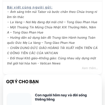
Bài viết cùng người gửi
:
Ánh sáng trên núi Tabor và bước chân theo Chúa trong ni
ềm tín thác
La Vang – Nơi Mẹ đang đợi mãi chờ – Tong Giao Phan Hue
Một Thoáng Tin Mừng Chúa Nhật XIX Thường Niên, Năm
A – Tong Giao Phan Hue
Hướng dẫn sử dụng bản đồ Trung tâm Hành hương Toàn
quốc Đức Mẹ La Vang – Tong Giao Phan Hue
CHÂN DUNG ĐỨC GIÁO HOÀNG TÁI XUẤT HIỆN TRÊN CÁ
C ĐỒNG TIỀN CẮC CỦA VATICAN
Đối thoại Kitô giáo–Khổng giáo: Cùng nhau xây dựng một
thế giới hài hòa hơn - Vatican News
Xem thêm...
GỢI Ý CHO BẠN
Con người hôm nay và đời sống
thiêng liêng