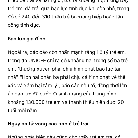
triệu bé trai và nam giới, tức là khoảng một trong bảy 
trẻ em, đã trải qua bạo lực tình dục khi còn nhỏ, trong 
đó có 240 đến 310 triệu trẻ bị cưỡng hiếp hoặc tấn 
công tình dục.
Bạo lực gia đình
Ngoài ra, báo cáo còn nhấn mạnh rằng 1,6 tỷ trẻ em, 
trong đó UNICEF chỉ ra có khoảng hai trong số ba trẻ 
em, "thường xuyên phải chịu hình phạt bạo lực tại 
nhà". "Hơn hai phần ba phải chịu cả hình phạt về thể 
xác và xâm hại tâm lý", báo cáo nêu rõ, đồng thời lên 
án bạo lực đã cướp đi sinh mạng của trung bình 
khoảng 130.000 trẻ em và thanh thiếu niên dưới 20 
tuổi mỗi năm.
Nguy cơ tử vong cao hơn ở trẻ trai
Những phát hiện này cũng cho thấy trẻ em trai có 