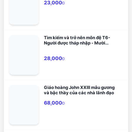
23,000
Đ
Tìm kiếm và trở nên môn đệ T6-
Người được tháp nhập - Mười
bước sống đức tin như người Kitô
hữu
28,000
Đ
Giáo hoàng John XXIII mẫu gương
và bậc thầy của các nhà lãnh đạo
68,000
Đ