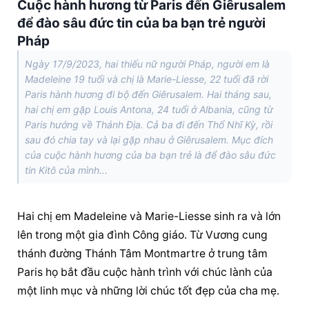
Cuộc hành hương từ Paris đến Giêrusalem
để đào sâu đức tin của ba bạn trẻ người
Pháp
Ngày 17/9/2023, hai thiếu nữ người Pháp, người em là
Madeleine 19 tuổi và chị là Marie-Liesse, 22 tuổi đã rời
Paris hành hương đi bộ đến Giêrusalem. Hai tháng sau,
hai chị em gặp Louis Antona, 24 tuổi ở Albania, cũng từ
Paris hướng về Thánh Địa. Cả ba đi đến Thổ Nhĩ Kỳ, rồi
sau đó chia tay và lại gặp nhau ở Giêrusalem. Mục đích
của cuộc hành hương của ba bạn trẻ là để đào sâu đức
tin Kitô của mình...
Hai chị em Madeleine và Marie-Liesse sinh ra và lớn 
lên trong một gia đình Công giáo. Từ Vương cung 
thánh đường Thánh Tâm Montmartre ở trung tâm 
Paris họ bắt đầu cuộc hành trình với chúc lành của 
một linh mục và những lời chúc tốt đẹp của cha mẹ.