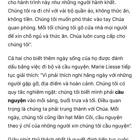
cho hành trình này như những người hành khất. 
Chúng tôi ra đi chỉ với vài bộ quần áo, không thức ăn, 
không tiền. Chúng tôi muốn phó thác vào tay Chúa 
quan phòng. Mỗi tối chúng tôi gõ cửa nhà mọi người 
để xin chỗ ngủ và thức ăn. Chúa luôn cung cấp cho 
chúng tôi”.
Cả hai cho biết thêm ngày sống của họ được đánh 
dấu bằng việc đi bộ và cầu nguyện. Marie Liesse tiếp 
tục giải thích: “Vì phải thích nghi hằng ngày với những 
người gặp gỡ, địa điểm và hoàn cảnh. Chúng tôi có 
quy tắc nghiêm ngặt: chúng tôi biết mình phải 
cầu 
nguyện
 vào mỗi sáng, buổi trưa và tối. Điều quan 
trọng là chúng ta phải trung thành với Chúa. Mỗi 
ngày, chúng tôi cũng lần hạt Mân Côi, 
cầu nguyện
theo ý chỉ của những người xin chúng tôi cầu nguyện”.
Giây phút thử thách nhất là quyết định tiếp tục cuộc 