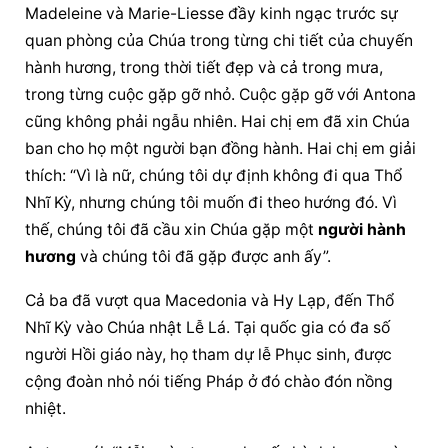
Madeleine và Marie-Liesse đầy kinh ngạc trước sự 
quan phòng của Chúa trong từng chi tiết của chuyến 
hành hương, trong thời tiết đẹp và cả trong mưa, 
trong từng cuộc gặp gỡ nhỏ. Cuộc gặp gỡ với Antona 
cũng không phải ngẫu nhiên. Hai chị em đã xin Chúa 
ban cho họ một người bạn đồng hành. Hai chị em giải 
thích: “Vì là nữ, chúng tôi dự định không đi qua Thổ 
Nhĩ Kỳ, nhưng chúng tôi muốn đi theo hướng đó. Vì 
thế, chúng tôi đã cầu xin Chúa gặp một 
người hành 
hương
 và chúng tôi đã gặp được anh ấy”.
Cả ba đã vượt qua Macedonia và Hy Lạp, đến Thổ 
Nhĩ Kỳ vào Chúa nhật Lễ Lá. Tại quốc gia có đa số 
người Hồi giáo này, họ tham dự lễ Phục sinh, được 
cộng đoàn nhỏ nói tiếng Pháp ở đó chào đón nồng 
nhiệt.