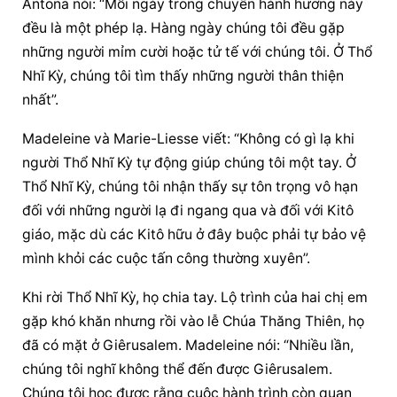
Antona nói: “Mỗi ngày trong chuyến hành hương này 
đều là một phép lạ. Hàng ngày chúng tôi đều gặp 
những người mỉm cười hoặc tử tế với chúng tôi. Ở Thổ 
Nhĩ Kỳ, chúng tôi tìm thấy những người thân thiện 
nhất”.
Madeleine và Marie-Liesse viết: “Không có gì lạ khi 
người Thổ Nhĩ Kỳ tự động giúp chúng tôi một tay. Ở 
Thổ Nhĩ Kỳ, chúng tôi nhận thấy sự tôn trọng vô hạn 
đối với những người lạ đi ngang qua và đối với Kitô 
giáo, mặc dù các Kitô hữu ở đây buộc phải tự bảo vệ 
mình khỏi các cuộc tấn công thường xuyên”.
Khi rời Thổ Nhĩ Kỳ, họ chia tay. Lộ trình của hai chị em 
gặp khó khăn nhưng rồi vào lễ Chúa Thăng Thiên, họ 
đã có mặt ở Giêrusalem. Madeleine nói: “Nhiều lần, 
chúng tôi nghĩ không thể đến được Giêrusalem. 
Chúng tôi học được rằng cuộc hành trình còn quan 