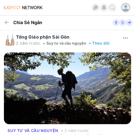
Chia Sẻ Ngắn
Tổng Giáo phận Sài Gòn
•
2 năm trước
Suy tư và cầu nguyện
• Theo dõi
SUY TƯ VÀ CẦU NGUYỆN
• 2 năm trước