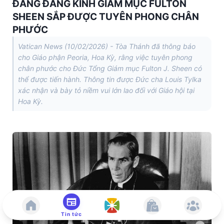
ĐẤNG ĐÁNG KÍNH GIÁM MỤC FULTON
SHEEN SẮP ĐƯỢC TUYÊN PHONG CHÂN
PHƯỚC
Vatican News (10/02/2026) - Tòa Thánh đã thông báo
cho Giáo phận Peoria, Hoa Kỳ, rằng việc tuyên phong
chân phước cho Đức Tổng Giám mục Fulton J. Sheen có
thể được tiến hành. Thông tin được Đức cha Louis Tylka
xác nhận và bày tỏ niềm vui lớn lao đối với Giáo hội tại
Hoa Kỳ.
Tin tức