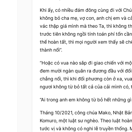
Khi ấy, có nhiều đám đông cùng đi với Chú
không bỏ cha mẹ, vợ con, anh chị em và cả
vác thập giá mình mà theo Ta, thì không t
trước tiên không ngồi tính toán phí tổn cầ
thể hoàn tất, thì mọi người xem thấy sẽ ch
thành nổi”.
“Hoặc có vua nào sắp đi giao chiến với mộ
đem mười ngàn quân ra đương đầu với đối
chẳng nổi, thì khi đối phương còn ở xa, vu
ngươi không từ bỏ tất cả của cải mình có, 
“Ai trong anh em không từ bỏ hết những gì 
Tháng 10/2021, công chúa Mako, Nhật Bản, 
Komuro, một luật sư nghèo. Theo luật hoàng
tước vị và không có nghi lễ truyền thống. 