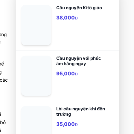
Cầu nguyện Kitô giáo
38,000
 
Đ
 
ông 
 
Cầu nguyện với phúc
âm hằng ngày
ể 
 
95,000
Đ
các 
Lời cầu nguyện khi đến
 
trường
bỏ 
35,000
Đ
 