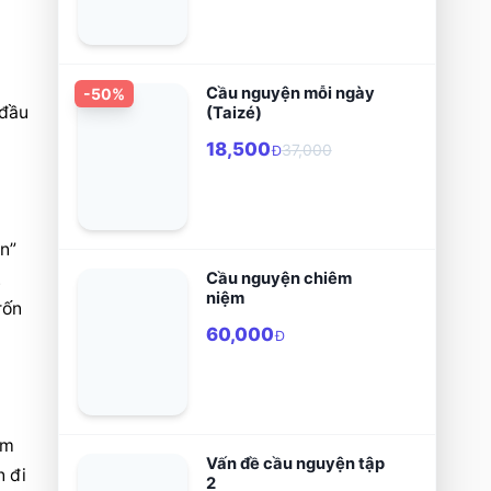
Cầu nguyện mỗi ngày
-
50
%
đầu 
(Taizé)
18,500
37,000
Đ
n” 
Cầu nguyện chiêm
 
niệm
ốn 
60,000
Đ
m 
Vấn đề cầu nguyện tập
 đi 
2