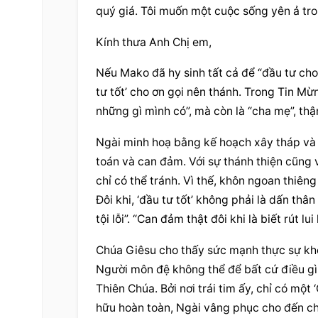
quý giá. Tôi muốn một cuộc sống yên ả tro
Kính thưa Anh Chị em,
Nếu Mako đã hy sinh tất cả để “đầu tư cho 
tư tốt’ cho ơn gọi nên thánh. Trong Tin Mừn
những gì mình có”, mà còn là “cha mẹ”, thậ
Ngài minh hoạ bằng kế hoạch xây tháp và cu
toán và can đảm. Với sự thánh thiện cũng v
chỉ có thể tránh. Vì thế, khôn ngoan thiêng
Đôi khi, ‘đầu tư tốt’ không phải là dấn thân
tội lỗi”. “Can đảm thật đôi khi là biết rút l
Chúa Giêsu cho thấy sức mạnh thực sự khô
Người môn đệ không thể để bất cứ điều gì –
Thiên Chúa. Bởi nơi trái tim ấy, chỉ có mộ
hữu hoàn toàn, Ngài vâng phục cho đến chế