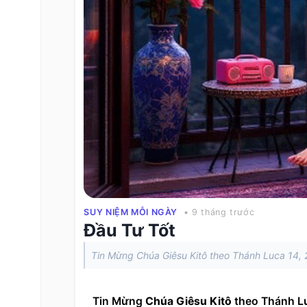
SUY NIỆM MỖI NGÀY
• 9 tháng trước
Đầu Tư Tốt
Tin Mừng Chúa Giêsu Kitô theo Thánh Luca 14, 
Tin Mừng 
Chúa Giêsu Kitô
 theo Thánh L