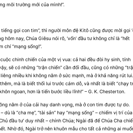
ng môi trường mới của mình!”.
tiếng gọi con tim”, thì người môn đệ Kitô cũng được mời gọi ‘
g hôm nay, Chúa Giêsu nói rõ, ‘vốn’ đầu tư không chỉ là “hết 
m chí “mạng sống!”.
ộc chinh chiến của một vị vua: cả hai đều đòi hy sinh, tính 
ậy, sẽ có những “trận chiến” cần đối đầu, cũng có những “trậ
 liêng nhiều khi không nằm ở sức mạnh, mà ở khả năng rút lui.
 thêm, mà là biết thối lui trước cám dỗ, và nhất là biết “chạy tr
ui khôn ngoan, hơn là tiến bước liều lĩnh!” – G. K. Chesterton.
ng nằm ở của cải hay danh vọng, mà ở con tim được tự do. 
 dù là “cha mẹ”, “tài sản” hay “mạng sống” – chiếm vị trí của 
t ‘Chủ đầu tư’ duy nhất – chính Chúa; Ngài đã để Chúa Cha chiế
t. Nhờ đó, Ngài trở nên khuôn mẫu cho tất cả những ai muốn