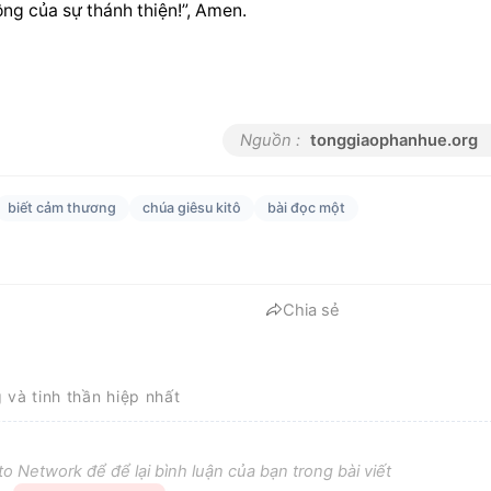
ng của sự thánh thiện!”, Amen.
Nguồn :
tonggiaophanhue.org
biết cảm thương
chúa giêsu kitô
bài đọc một
Chia sẻ
g và tinh thần hiệp nhất
o Network để để lại bình luận của bạn trong bài viết