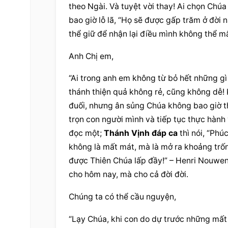
theo Ngài. Và tuyệt vời thay! Ai chọn Chú
bao giờ lỗ lã, “Họ sẽ được gấp trăm ở đời n
thể giữ để nhận lại điều mình không thể mất
Anh Chị em,
“Ai trong anh em không từ bỏ hết những gì 
thánh thiện quả không rẻ, cũng không dễ! 
đuối, nhưng ân sủng Chúa không bao giờ th
trọn con người mình và tiếp tục thực hành y
đọc một; 
Thánh Vịnh đáp ca
 thì nói, “Phú
không là mất mát, mà là mở ra khoảng trố
được Thiên Chúa lấp đầy!” – Henri Nouwen. 
cho hôm nay, mà cho cả đời đời.
Chúng ta có thể cầu nguyện,
“Lạy Chúa, khi con do dự trước những mất m