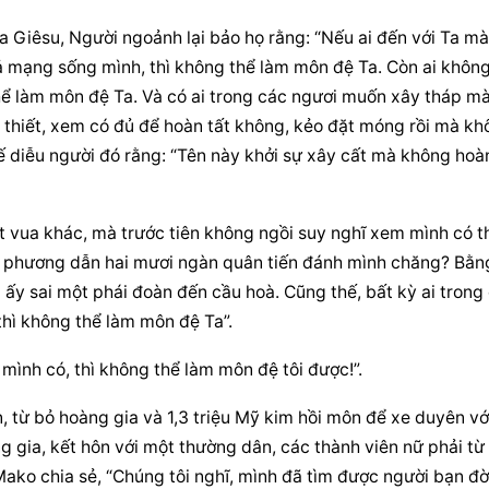
a Giêsu, Người ngoảnh lại bảo họ rằng: “Nếu ai đến với Ta mà 
 mạng sống mình, thì không thể làm môn đệ Ta. Còn ai không
hể làm môn đệ Ta. Và có ai trong các ngươi muốn xây tháp mà
n thiết, xem có đủ để hoàn tất không, kẻo đặt móng rồi mà kh
ế diễu người đó rằng: “Tên này khởi sự xây cất mà không hoàn
t vua khác, mà trước tiên không ngồi suy nghĩ xem mình có th
 phương dẫn hai mươi ngàn quân tiến đánh mình chăng? Bằng
a ấy sai một phái đoàn đến cầu hoà. Cũng thế, bất kỳ ai trong 
thì không thể làm môn đệ Ta”.
mình có, thì không thể làm môn đệ tôi được!”.
từ bỏ hoàng gia và 1,3 triệu Mỹ kim hồi môn để xe duyên với
 gia, kết hôn với một thường dân, các thành viên nữ phải từ 
Mako chia sẻ, “Chúng tôi nghĩ, mình đã tìm được người bạn đời