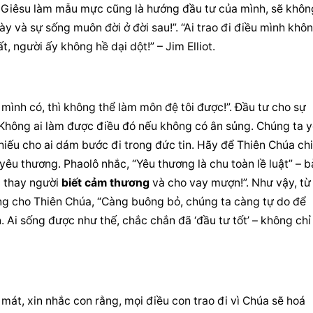
a Giêsu làm mẫu mực cũng là hướng đầu tư của mình, sẽ không
ày và sự sống muôn đời ở đời sau!”. “Ai trao đi điều mình khôn
, người ấy không hề dại dột!” – Jim Elliot.
mình có, thì không thể làm môn đệ tôi được!”. Đầu tư cho sự 
Không ai làm được điều đó nếu không có ân sủng. Chúng ta y
iếu cho ai dám bước đi trong đức tin. Hãy để Thiên Chúa ch
êu thương. Phaolô nhắc, “Yêu thương là chu toàn lề luật” – bà
c thay người 
biết cảm thương
 và cho vay mượn!”. Như vậy, từ 
ng cho Thiên Chúa, “Càng buông bỏ, chúng ta càng tự do để 
Ai sống được như thế, chắc chắn đã ‘đầu tư tốt’ – không chỉ 
át, xin nhắc con rằng, mọi điều con trao đi vì Chúa sẽ hoá 