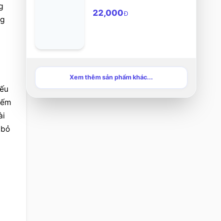
 
22,000
Đ
g 
Xem thêm sản phẩm khác...
ếu 
iếm 
i 
bỏ 