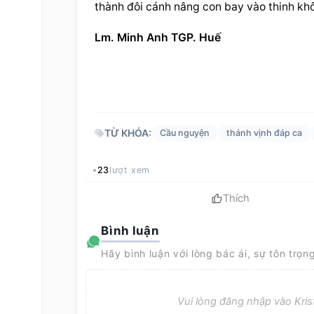
thành đôi cánh nâng con bay vào thinh khô
Lm. Minh Anh TGP. Huế
TỪ KHÓA:
Cầu nguyện
thánh vịnh đáp ca
23
lượt xem
Thích
Bình luận
Hãy bình luận với lòng bác ái, sự tôn trọn
Vui lòng đăng nhập vào Krist