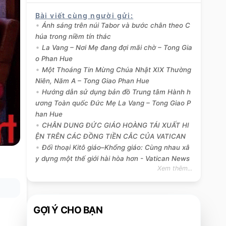
Bài viết cùng người gửi
:
Ánh sáng trên núi Tabor và bước chân theo C
húa trong niềm tín thác
La Vang – Nơi Mẹ đang đợi mãi chờ – Tong Gia
o Phan Hue
Một Thoáng Tin Mừng Chúa Nhật XIX Thường
Niên, Năm A – Tong Giao Phan Hue
Hướng dẫn sử dụng bản đồ Trung tâm Hành h
ương Toàn quốc Đức Mẹ La Vang – Tong Giao P
han Hue
CHÂN DUNG ĐỨC GIÁO HOÀNG TÁI XUẤT HI
ỆN TRÊN CÁC ĐỒNG TIỀN CẮC CỦA VATICAN
Đối thoại Kitô giáo–Khổng giáo: Cùng nhau xâ
y dựng một thế giới hài hòa hơn - Vatican News
Xem thêm...
GỢI Ý CHO BẠN