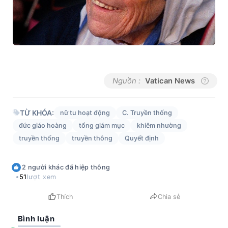
Nguồn :
Vatican News
TỪ KHÓA:
nữ tu hoạt động
C. Truyền thống
đức giáo hoàng
tổng giám mục
khiêm nhường
truyền thống
truyền thông
Quyết định
2
người khác
đã hiệp thông
51
lượt xem
Thích
Chia sẻ
Bình luận