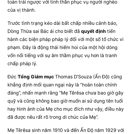
toàn trái ngược với tinh thần phục vụ người nghèo 
của vị thánh.
Trước tình trạng kéo dài bất chấp nhiều cảnh báo, 
Dòng Thừa sai Bác ái cho biết đã 
quyết định
 tiến 
hành các biện pháp pháp lý đối với một số tổ chức vi 
phạm. Đây là động thái hiếm hoi của một hội dòng 
vốn nổi tiếng với sự âm thầm phục vụ hơn là tranh 
chấp pháp lý.
Đức 
Tổng Giám mục
 Thomas D’Souza (Ấn Độ) cũng 
khẳng định mối quan ngại này là “hoàn toàn chính 
đáng”, nhấn mạnh rằng “Mẹ Têrêsa chưa bao giờ gây 
quỹ và cũng không bao giờ muốn ai sử dụng tên tuổi 
hay hình ảnh của Mẹ cho mục đích như vậy, điều này 
đã được nêu rất rõ trong di chúc của Mẹ”.
Mẹ Têrêsa sinh năm 1910 và đến Ấn Độ năm 1929 với 