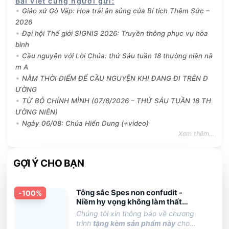
Bài viết cùng người gửi
:
Giáo xứ Gò Vấp: Hoa trái ân sủng của Bí tích Thêm Sức –
2026
Đại hội Thế giới SIGNIS 2026: Truyền thông phục vụ hòa
bình
Cầu nguyện với Lời Chúa: thứ Sáu tuần 18 thường niên nă
m A
NĂM THỜI ĐIỂM ĐỂ CẦU NGUYỆN KHI ĐANG ĐI TRÊN Đ
ƯỜNG
TỪ BỎ CHÍNH MÌNH (07/8/2026 – THỨ SÁU TUẦN 18 TH
ƯỜNG NIÊN)
Ngày 06/08: Chúa Hiển Dung (+video)
Xem thêm...
GỢI Ý CHO BẠN
Tông sắc Spes non confudit -
-
100
%
Niềm hy vọng không làm thất
vọng
Chúng tôi xin thông báo về chương
trình
tặng kèm sản phẩm này
cho