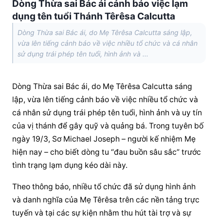
Dòng Thừa sai Bác ái cảnh báo việc lạm
dụng tên tuổi Thánh Têrêsa Calcutta
Dòng Thừa sai Bác ái, do Mẹ Têrêsa Calcutta sáng lập,
vừa lên tiếng cảnh báo về việc nhiều tổ chức và cá nhân
sử dụng trái phép tên tuổi, hình ảnh và ...
Dòng Thừa sai Bác ái, do Mẹ Têrêsa Calcutta sáng 
lập, vừa lên tiếng cảnh báo về việc nhiều tổ chức và 
cá nhân sử dụng trái phép tên tuổi, hình ảnh và uy tín 
của vị thánh để gây quỹ và quảng bá. Trong tuyên bố 
ngày 19/3, Sơ Michael Joseph – người kế nhiệm Mẹ 
hiện nay – cho biết dòng tu “đau buồn sâu sắc” trước 
tình trạng lạm dụng kéo dài này.
Theo thông báo, nhiều tổ chức đã sử dụng hình ảnh 
và danh nghĩa của Mẹ Têrêsa trên các nền tảng trực 
tuyến và tại các sự kiện nhằm thu hút tài trợ và sự 