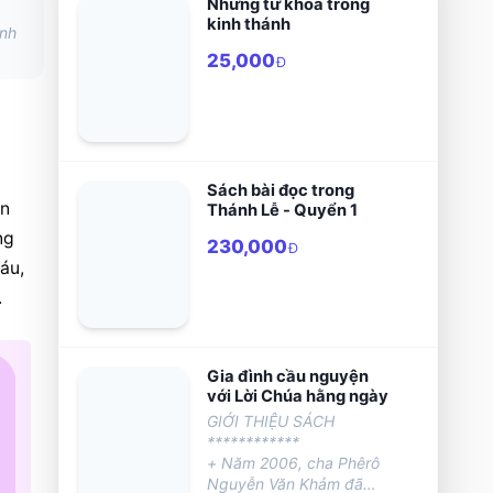
Những từ khóa trong
kinh thánh
ình
25,000
Đ
Sách bài đọc trong
ện
Thánh Lễ - Quyển 1
g 
230,000
Đ
áu, 
.
Gia đình cầu nguyện
với Lời Chúa hằng ngày
GIỚI THIỆU SÁCH
************
+ Năm 2006, cha Phêrô
Nguyễn Văn Khảm đã