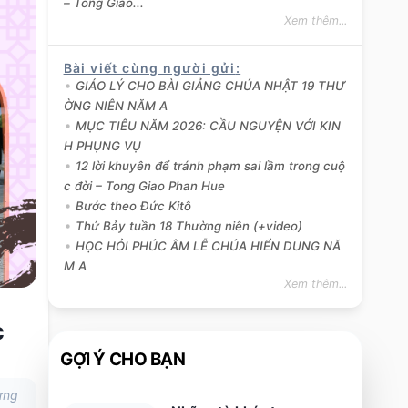
– Tong Giao...
Xem thêm...
Bài viết cùng người gửi
:
GIÁO LÝ CHO BÀI GIẢNG CHÚA NHẬT 19 THƯ
ỜNG NIÊN NĂM A
MỤC TIÊU NĂM 2026: CẦU NGUYỆN VỚI KIN
H PHỤNG VỤ
12 lời khuyên để tránh phạm sai lầm trong cuộ
c đời – Tong Giao Phan Hue
Bước theo Đức Kitô
Thứ Bảy tuần 18 Thường niên (+video)
HỌC HỎI PHÚC ÂM LỄ CHÚA HIỂN DUNG NĂ
M A
Xem thêm...
c
GỢI Ý CHO BẠN
ừng