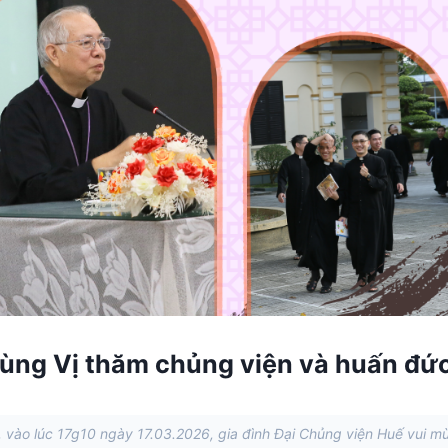
ùng Vị thăm chủng viện và huấn đứ
, vào lúc 17g10 ngày 17.03.2026, gia đình Đại Chủng viện Huế vui m