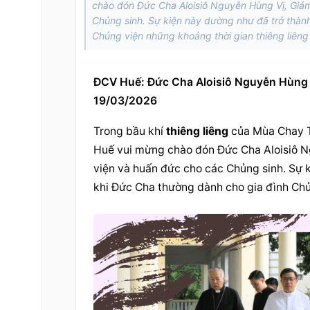
chào đón Đức Cha Aloisiô Nguyễn Hùng Vị, Gi
Chủng sinh. Sự kiện này dường như đã trở thàn
Chủng viện những khoảng thời gian thiêng liên
ĐCV Huế: Đức Cha Aloisiô Nguyễn Hùng 
19/03/2026
Trong bầu khí 
thiêng liêng
 của Mùa Chay T
Huế vui mừng chào đón Đức Cha Aloisiô N
viện
 và huấn đức cho các Chủng sinh. Sự 
khi Đức Cha thường dành cho gia đình 
Chủ