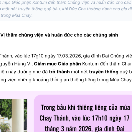
ám mục Giáo phận Kontum đến thăm Chủng viện và huấn đức cho các
h một nét truyền thống quý báu, khi Đức Cha thường dành cho gia đ
g trong Mùa Chay.
Vị thăm 
chủng viện
 và huấn đức cho các 
chủng sinh
hánh, vào lúc 17g10 ngày 17.03.2026, gia đình Đại 
Chủng vi
guyễn Hùng Vị, 
Giám mục 
Giáo phận
 Kontum đến thăm 
Chủn
kiện này dường như đã 
trở thành
 một nét 
truyền thống
 quý b
ng viện
 những khoảng thời gian 
thiêng liêng
 trong Mùa Chay