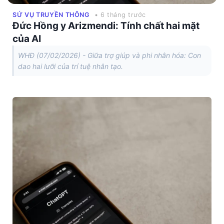
SỨ VỤ TRUYỀN THÔNG
• 6 tháng trước
Đức Hồng y Arizmendi: Tính chất hai mặt
của AI
WHĐ (07/02/2026) - Giữa trợ giúp và phi nhân hóa: Con
dao hai lưỡi của trí tuệ nhân tạo.