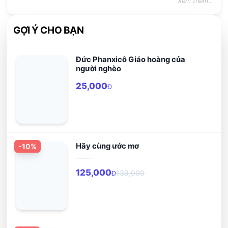
Xem thêm...
GỢI Ý CHO BẠN
Đức Phanxicô Giáo hoàng của
người nghèo
25,000
Đ
Hãy cùng ước mơ
-
10
%
-----
125,000
139,000
Đ