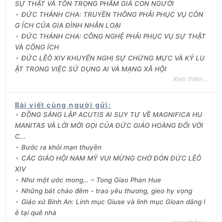
SỰ THẬT VÀ TÔN TRỌNG PHẨM GIÁ CON NGƯỜI
ĐỨC THÁNH CHA: TRUYỀN THÔNG PHẢI PHỤC VỤ CÔN
G ÍCH CỦA GIA ĐÌNH NHÂN LOẠI
ĐỨC THÁNH CHA: CÔNG NGHỆ PHẢI PHỤC VỤ SỰ THẬT
VÀ CÔNG ÍCH
ĐỨC LÊÔ XIV KHUYẾN NGHỊ SỰ CHỪNG MỰC VÀ KỶ LU
ẬT TRONG VIỆC SỬ DỤNG AI VÀ MẠNG XÃ HỘI
Xem thêm...
Bài viết cùng người gửi
:
ĐỒNG SÁNG LẬP ACUTIS AI SUY TƯ VỀ MAGNIFICA HU
MANITAS VÀ LỜI MỜI GỌI CỦA ĐỨC GIÁO HOÀNG ĐỐI VỚI
C...
Bước ra khỏi mạn thuyền
CÁC GIÁO HỘI NAM MỸ VUI MỪNG CHỜ ĐÓN ĐỨC LÊÔ
XIV
Như một ước mong… – Tong Giao Phan Hue
Những bát cháo đêm - trao yêu thương, gieo hy vọng
Giáo xứ Bình An: Linh mục Giuse và linh mục Gioan dâng l
ễ tại quê nhà