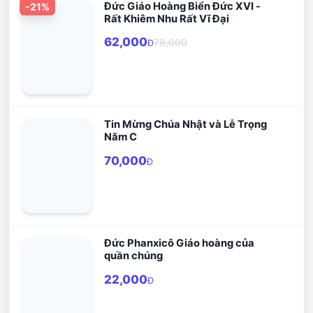
Đức Giáo Hoàng Biển Đức XVI -
-
21
%
Rất Khiêm Nhu Rất Vĩ Đại
62,000
78,000
Đ
Tin Mừng Chúa Nhật và Lễ Trọng
Năm C
70,000
Đ
Đức Phanxicô Giáo hoàng của
quần chúng
22,000
Đ