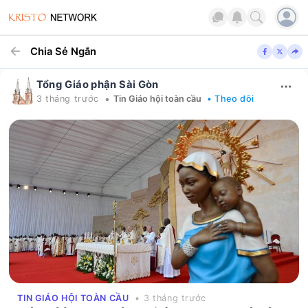
Chia Sẻ Ngắn
Tổng Giáo phận Sài Gòn
•
3 tháng trước
Tin Giáo hội toàn cầu
• Theo dõi
TIN GIÁO HỘI TOÀN CẦU
• 3 tháng trước