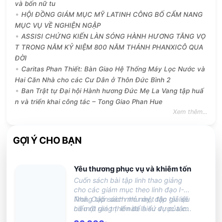
và bốn nữ tu
HỘI ĐỒNG GIÁM MỤC MỸ LATINH CÔNG BỐ CẨM NANG
MỤC VỤ VỀ NGHIỆN NGẬP
ASSISI CHỨNG KIẾN LÀN SÓNG HÀNH HƯƠNG TĂNG VỌ
T TRONG NĂM KỶ NIỆM 800 NĂM THÁNH PHANXICÔ QUA
ĐỜI
Caritas Phan Thiết: Bàn Giao Hệ Thống Máy Lọc Nước và
Hai Căn Nhà cho các Cư Dân ở Thôn Đức Bình 2
Ban Trật tự Đại hội Hành hương Đức Mẹ La Vang tập huấ
n và triển khai công tác – Tong Giao Phan Hue
Xem thêm...
GỢI Ý CHO BẠN
Yêu thương phục vụ và khiêm tốn
Cuốn sách bài tập linh thao giảng
cho các giám mục theo linh đạo I-
Nhã. Cuốn sách như một tập tài liệu
Trong tập sách nhỏ này, độc giả sẽ
có một giá trị lớn để hiểu được tâm
hiểu rõ ràng thế nào là sứ vụ của các
hồn và các lo lắng của vị tân Gióa
mục tử đối với dân Chúa.