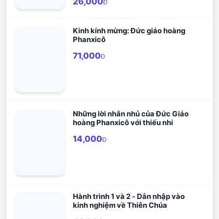
26,000
Đ
hoàng mà Chúa Thánh Thần vừ gởi
đến cho Giáo hội và toàn thể nhân
loại.
Kinh kính mừng: Đức giáo hoàng
Phanxicô
71,000
Đ
Những lời nhắn nhủ của Đức Giáo
hoàng Phanxicô với thiếu nhi
14,000
Đ
Hành trình 1 và 2 - Dẫn nhập vào
kinh nghiệm về Thiên Chúa