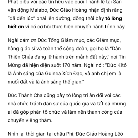
Phát biểu với các tín hữu vào cuối Thánh lễ tại Sân 
vận động Malabo, 
Đức Giáo Hoàng
 nhận định rằng 
“đã đến lúc” phải lên đường, đồng thời bày 
tỏ lòng 
biết ơn
 vì có cơ hội thực hiện chuyến hành trình này.
Ngài cảm ơn Đức Tổng Giám mục, các Giám mục, 
hàng giáo sĩ và toàn thể cộng đoàn, gọi họ là “Dân 
Thiên Chúa đang lữ hành trên mảnh đất này,” nơi Tin 
Mừng đã hiện diện suốt 170 năm. Ngài nói: “Đức Kitô 
là Ánh sáng của Guinea Xích Đạo, và anh chị em là 
muối đất và là ánh sáng thế gian.”
Đức Thánh Cha cũng bày tỏ lòng tri ân đối với các 
nhà chức trách dân sự của quốc gia và tất cả những 
ai đã góp phần tổ chức và làm nên thành công của 
chuyến viếng thăm.
Nhìn lại thời gian tại châu Phi, 
Đức Giáo Hoàng
 Lêô 