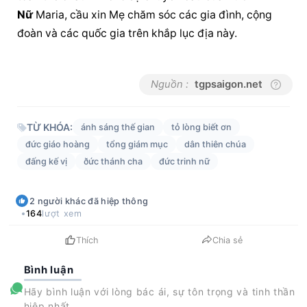
Nữ
 Maria, cầu xin Mẹ chăm sóc các gia đình, cộng 
đoàn và các quốc gia trên khắp lục địa này.
Nguồn :
tgpsaigon.net
TỪ KHÓA:
ánh sáng thế gian
tỏ lòng biết ơn
đức giáo hoàng
tổng giám mục
dân thiên chúa
đấng kế vị
ðức thánh cha
đức trinh nữ
2
người khác
đã hiệp thông
164
lượt xem
Thích
Chia sẻ
Bình luận
Hãy bình luận với lòng bác ái, sự tôn trọng và tinh thần
hiệp nhất