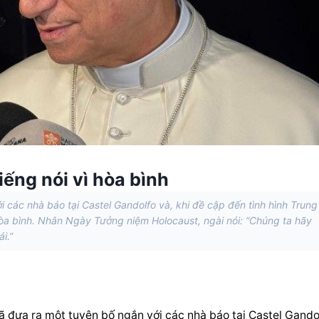
iếng nói vì hòa bình
các nhà báo tại Castel Gandolfo và, khi đề cập đến tình hình Trung
òa bình. Nhân Ngày Tưởng niệm Holocaust, ngài nói: “Chúng ta hãy
i.”
ưa ra một tuyên bố ngắn với các nhà báo tại Castel Gandol