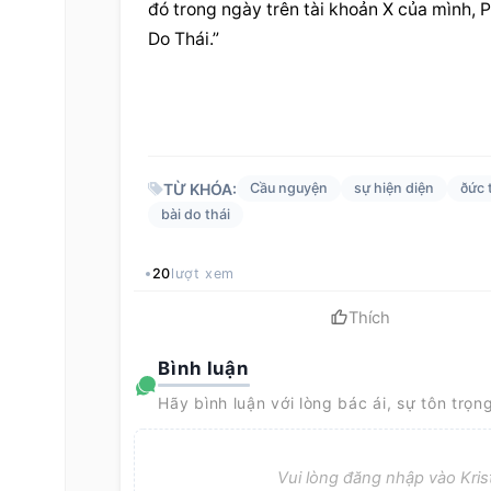
đó trong ngày trên tài khoản X của mình, 
P
Do Thái.”
TỪ KHÓA:
Cầu nguyện
sự hiện diện
ðức 
bài do thái
20
lượt xem
Thích
Bình luận
Hãy bình luận với lòng bác ái, sự tôn trọn
Vui lòng đăng nhập vào Krist