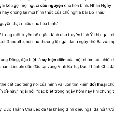
gài kêu gọi mọi người 
cầu nguyện
 cho hòa bình. Nhân Ngày 
a hãy chống lại mọi hình thức của chủ nghĩa bài Do Thái.”
nguyện
 thật nhiều cho hòa bình.”
 trong một tuyên bố ngắn dành cho truyền hình Ý khi ngài rời
stel Gandolfo, nơi như thường lệ ngài dành ngày thứ Ba vừa ng
rung Đông, đặc biệt là 
sự hiện diện
 của một nhóm tác chiến h
am Lincoln dẫn đầu tại vùng Vịnh Ba Tư, Đức Thánh Cha đã 
hể cất cao tiếng nói của mình và luôn tìm kiếm 
đối thoại
 chứ
, Đức Thánh Cha Lêô đã tái khẳng định điều ngài đã nói trướ