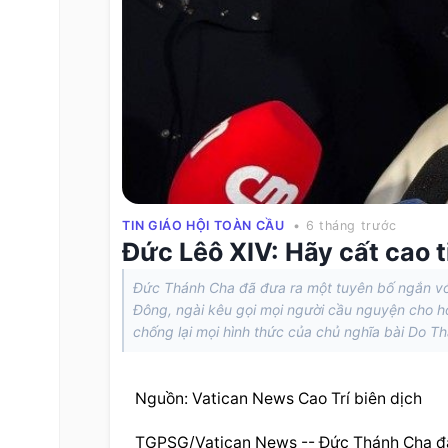
TIN GIÁO HỘI TOÀN CẦU
• 6 tháng trước
Đức Lêô XIV: Hãy cất cao t
Đức Thánh Cha đã đưa ra một tuyên bố ngắn với 
Đông, ngài kêu gọi mọi người cầu nguyện cho h
chống lại mọi hình thức của chủ nghĩa bài Do Thá
Nguồn: Vatican News Cao Trí biên dịch
TGPSG/Vatican News -- Đức Thánh Cha đã đ