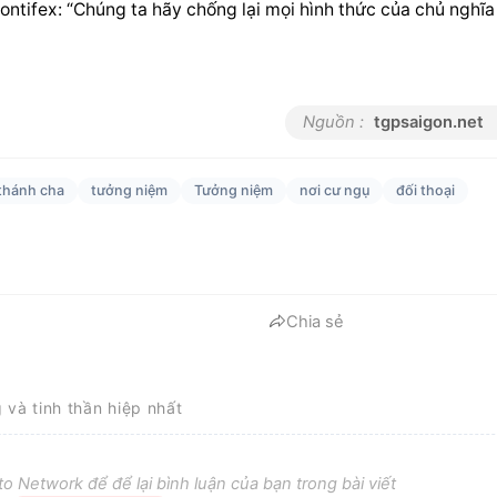
ontifex:
 “Chúng ta hãy chống lại mọi hình thức của chủ nghĩa 
Nguồn :
tgpsaigon.net
thánh cha
tưởng niệm
Tưởng niệm
nơi cư ngụ
đối thoại
Chia sẻ
g và tinh thần hiệp nhất
o Network để để lại bình luận của bạn trong bài viết