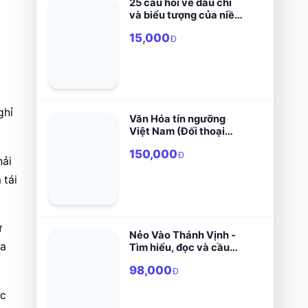
25 câu hỏi về dấu chỉ
và biểu tượng của niềm
tin Công giáo
15,000
Đ
 
hỉ 
Văn Hóa tín ngưỡng
Việt Nam (Đối thoại
giữa Triết Nho - Triết
150,000
Lão và Triết Việt)
Đ
ải 
tái 
 
Nẻo Vào Thánh Vịnh -
không phải bạo lực để giải quyết những vấn đề này,” ngài nói, “đặc biệt trong ngày hôm nay khi chúng ta 
Tìm hiểu, đọc và cầu
nguyện với Thánh Vịnh
98,000
Đ
c 