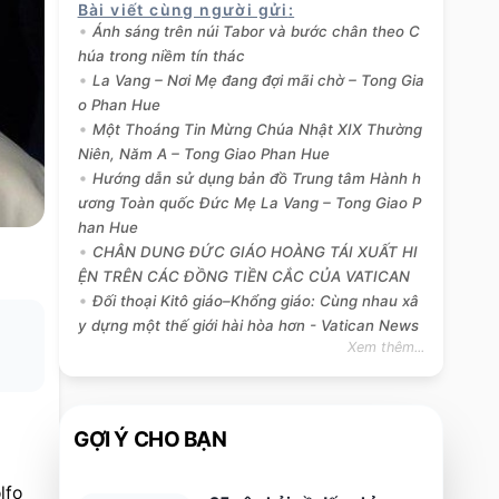
Bài viết cùng người gửi
:
Ánh sáng trên núi Tabor và bước chân theo C
húa trong niềm tín thác
La Vang – Nơi Mẹ đang đợi mãi chờ – Tong Gia
o Phan Hue
Một Thoáng Tin Mừng Chúa Nhật XIX Thường
Niên, Năm A – Tong Giao Phan Hue
Hướng dẫn sử dụng bản đồ Trung tâm Hành h
ương Toàn quốc Đức Mẹ La Vang – Tong Giao P
han Hue
CHÂN DUNG ĐỨC GIÁO HOÀNG TÁI XUẤT HI
ỆN TRÊN CÁC ĐỒNG TIỀN CẮC CỦA VATICAN
Đối thoại Kitô giáo–Khổng giáo: Cùng nhau xâ
y dựng một thế giới hài hòa hơn - Vatican News
Xem thêm...
GỢI Ý CHO BẠN
fo 