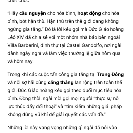
chết chóc
“Hãy 
cầu nguyện
 cho hòa bình, 
hoạt động
 cho hòa 
bình, bớt hận thù. Hận thù trên thế giới đang không 
ngừng gia tăng.” Đó là lời kêu gọi mà 
Đức Giáo hoàng
Lêô XIV đã chia sẻ với một nhóm nhà báo bên ngoài 
Villa Barberini, dinh thự tại Castel Gandolfo, nơi ngài 
dành ngày nghỉ và làm việc thường lệ giữa hôm qua 
và hôm nay.
Trong khi các cuộc tấn công gia tăng tại 
Trung Đông
và nỗi sợ hãi cùng 
căng thẳng
 lan rộng trên toàn thế 
giới, 
Đức Giáo hoàng
 kêu gọi theo đuổi mục tiêu hòa 
bình. Đồng thời, ngài mời gọi mọi người “thực sự nỗ 
lực thúc đẩy đối thoại” và “tìm kiếm những giải pháp 
không dùng vũ khí để giải quyết các vấn đề.”
Những lời này vang vọng những gì ngài đã nói vào 