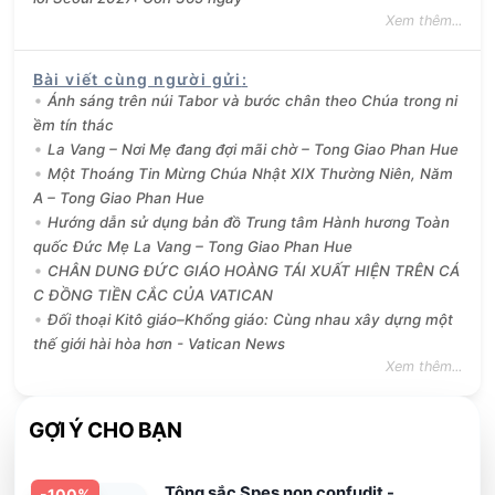
Xem thêm...
Bài viết cùng người gửi
:
Ánh sáng trên núi Tabor và bước chân theo Chúa trong ni
ềm tín thác
La Vang – Nơi Mẹ đang đợi mãi chờ – Tong Giao Phan Hue
Một Thoáng Tin Mừng Chúa Nhật XIX Thường Niên, Năm
A – Tong Giao Phan Hue
Hướng dẫn sử dụng bản đồ Trung tâm Hành hương Toàn
quốc Đức Mẹ La Vang – Tong Giao Phan Hue
CHÂN DUNG ĐỨC GIÁO HOÀNG TÁI XUẤT HIỆN TRÊN CÁ
C ĐỒNG TIỀN CẮC CỦA VATICAN
Đối thoại Kitô giáo–Khổng giáo: Cùng nhau xây dựng một
thế giới hài hòa hơn - Vatican News
Xem thêm...
GỢI Ý CHO BẠN
Tông sắc Spes non confudit -
-
100
%