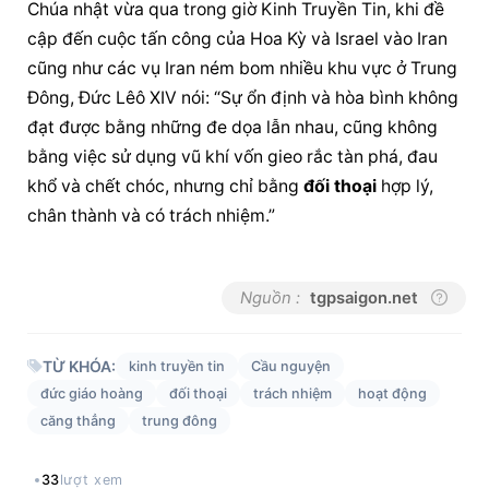
Chúa nhật vừa qua trong giờ Kinh Truyền Tin, khi đề 
cập đến cuộc tấn công của Hoa Kỳ và Israel vào Iran 
cũng như các vụ Iran ném bom nhiều khu vực ở Trung 
Đông, Đức Lêô XIV nói: “Sự ổn định và hòa bình không 
đạt được bằng những đe dọa lẫn nhau, cũng không 
bằng việc sử dụng vũ khí vốn gieo rắc tàn phá, đau 
khổ và chết chóc, nhưng chỉ bằng 
đối thoại
 hợp lý, 
chân thành và có trách nhiệm.”
Nguồn :
tgpsaigon.net
TỪ KHÓA:
kinh truyền tin
Cầu nguyện
đức giáo hoàng
đối thoại
trách nhiệm
hoạt động
căng thẳng
trung đông
33
lượt xem