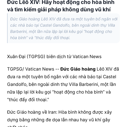
Đức Lêô XIV: Hãy hoạt động cho hòa bình
và tìm kiếm giải pháp không dùng vũ khí
Đức Giáo hoàng Lêô XIV đã đưa ra một tuyên bố ngắn với
các nhà báo tại Castel Gandolfo, bên ngoài dinh thự Villa
Barberini, một lần nữa lặp lại lời kêu gọi “hoạt động cho
hòa bình” và “thúc đẩy đối thoại.
Xuân Đại (TGPSG) biên dịch từ Vatican News
TGPSG/ Vatican News -- 
Đức Giáo hoàng
 Lêô XIV đã 
đưa ra một tuyên bố ngắn với các nhà báo tại Castel 
Gandolfo, bên ngoài dinh thự Villa Barberini, một lần 
nữa lặp lại lời kêu gọi “hoạt động cho hòa bình” và 
“thúc đẩy đối thoại.”
Đức Giáo hoàng
 về Iran: Hòa bình không được xây 
dựng bằng những đe dọa lẫn nhau hay vũ khí gây 