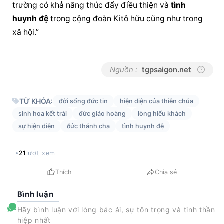
trường có khả năng thúc đẩy điều thiện và 
tình 
huynh đệ
 trong cộng đoàn Kitô hữu cũng như trong 
xã hội.”
Nguồn :
tgpsaigon.net
TỪ KHÓA:
đời sống đức tin
hiện diện của thiên chúa
sinh hoa kết trái
đức giáo hoàng
lòng hiếu khách
sự hiện diện
ðức thánh cha
tình huynh đệ
21
lượt xem
Thích
Chia sẻ
Bình luận
Hãy bình luận với lòng bác ái, sự tôn trọng và tinh thần
hiệp nhất