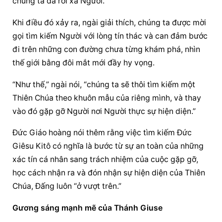
chúng ta đã rời xa Người.”
Khi điều đó xảy ra, ngài giải thích, chúng ta được mời 
gọi tìm kiếm Người với lòng tín thác và can đảm bước 
đi trên những con đường chưa từng khám phá, nhìn 
thế giới bằng đôi mắt mới đầy hy vọng.
“Như thế,” ngài nói, “chúng ta sẽ thôi tìm kiếm một 
Thiên Chúa theo khuôn mẫu của riêng mình, và thay 
vào đó gặp gỡ Người nơi Người thực sự hiện diện.”
Đức Giáo hoàng
 nói thêm rằng việc tìm kiếm Đức 
Giêsu Kitô có nghĩa là bước từ sự an toàn của những 
xác tín cá nhân sang trách nhiệm của cuộc gặp gỡ, 
học cách nhận ra và đón nhận 
sự hiện diện
 của Thiên 
Chúa, Đấng luôn “ở vượt trên.”
Gương sáng mạnh mẽ của Thánh Giuse