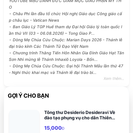
YOUTUBE MẠO DANH ĐỨC GIÁM MỤC GIÁO PHẬN MỸ TH
O
Châu Phi lần đầu tổ chức Hội nghị Giáo dục Công giáo cấ
p châu lục - Vatican News
Ban Giáo Lý TGP Huế tham dự Đại hội Giáo lý toàn quốc l
ần thứ VII (03 – 06.08.2026) – Tong Giao P...
Dòng Mẹ Chúa Cứu Chuộc: Marian Days 2026 - Thánh lễ
đại trào kính Các Thánh Tử Đạo Việt Nam
Chương trình Thăng Tiến Hôn Nhân Gia Đình Giáo Hạt Tân
Sơn Nhì mừng lễ Thánh Inhaxiô Loyola - Bổn...
Dòng Mẹ Chúa Cứu Chuộc: Đại hội Thánh Mẫu lần thứ 47
- Nghi thức khai mạc và Thánh lễ đại trào bi...
Xem thêm...
GỢI Ý CHO BẠN
Tông thư Desiderio Desideravi Về
đào tạo phụng vụ cho dân Thiên
Chúa
15,000
Đ