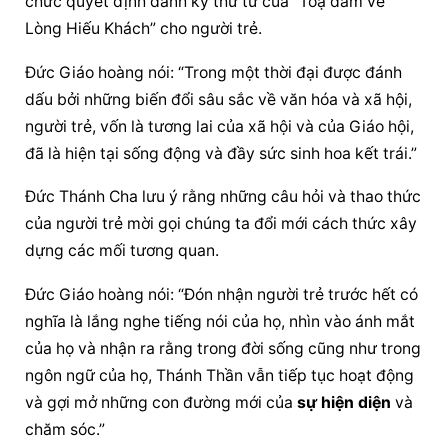
chức quyết định dành kỳ thứ tư của “Toạ đàm về 
Lòng Hiếu Khách” cho người trẻ.
Đức Giáo hoàng
 nói: “Trong một thời đại được đánh 
dấu bởi những biến đổi sâu sắc về văn hóa và xã hội, 
người trẻ, vốn là tương lai của xã hội và của Giáo hội, 
đã là hiện tại sống động và đầy sức sinh hoa kết trái.”
Đức Thánh Cha lưu ý rằng những câu hỏi và thao thức 
của người trẻ mời gọi chúng ta đổi mới cách thức xây 
dựng các mối tương quan.
Đức Giáo hoàng
 nói: “Đón nhận người trẻ trước hết có 
nghĩa là lắng nghe tiếng nói của họ, nhìn vào ánh mắt 
của họ và nhận ra rằng trong đời sống cũng như trong 
ngôn ngữ của họ, Thánh Thần vẫn tiếp tục hoạt động 
và gợi mở những con đường mới của 
sự hiện diện
 và 
chăm sóc.”