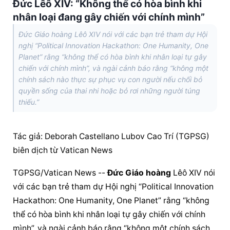
Đức Lêô XIV: “Không thể có hòa bình khi
nhân loại đang gây chiến với chính mình”
Đức Giáo hoàng Lêô XIV nói với các bạn trẻ tham dự Hội
nghị “Political Innovation Hackathon: One Humanity, One
Planet” rằng “không thể có hòa bình khi nhân loại tự gây
chiến với chính mình”, và ngài cảnh báo rằng “không một
chính sách nào thực sự phục vụ con người nếu chối bỏ
quyền sống của thai nhi hoặc bỏ rơi những người túng
thiếu.”
Tác giả: Deborah Castellano Lubov Cao Trí (TGPSG) 
biên dịch từ Vatican News
TGPSG/Vatican News -- 
Đức Giáo hoàng
 Lêô XIV nói 
với các bạn trẻ tham dự Hội nghị “Political Innovation 
Hackathon: One Humanity, One Planet” rằng “không 
thể có hòa bình khi nhân loại tự gây chiến với chính 
mình”, và ngài cảnh báo rằng “không một chính sách 