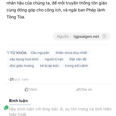
nhân hậu của chúng ta, để mỗi truyền thống tôn giáo 
cùng đóng góp cho công ích, và ngài ban Phép lành 
Tông Tòa.
Nguồn :
tgpsaigon.net
TỪ KHÓA:
Cầu nguyện
thiên chúa duy nhất
xây dựng hoà bình
người tị nạn
Đặt vấn đề
đức giáo hoàng
kẻ bị áp bức
trong bối cảnh
21
lượt xem
Thích
Chia sẻ
Bình luận
Hãy bình luận với lòng bác ái, sự tôn trọng và tinh thần
hiệp nhất