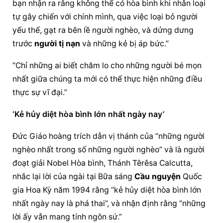
bạn nhận ra rằng không thể có hòa bình khi nhân loại 
tự gây chiến với chính mình, qua việc loại bỏ người 
yếu thế, gạt ra bên lề người nghèo, và dửng dưng 
trước 
người tị nạn
 và những kẻ bị áp bức.”
“Chỉ những ai biết chăm lo cho những người bé mọn 
nhất giữa chúng ta mới có thể thực hiện những điều 
thực sự vĩ đại.”
‘Kẻ hủy diệt hòa bình lớn nhất ngày nay’
Đức Giáo hoàng
 trích dẫn vị thánh của “những người 
nghèo nhất trong số những người nghèo” và là người 
đoạt giải Nobel Hòa bình, Thánh Têrêsa Calcutta, 
nhắc lại lời của ngài tại Bữa sáng 
Cầu nguyện
 Quốc 
gia Hoa Kỳ năm 1994 rằng “kẻ hủy diệt hòa bình lớn 
nhất ngày nay là phá thai”, và nhận định rằng “những 
lời ấy vẫn mang tính ngôn sứ.”