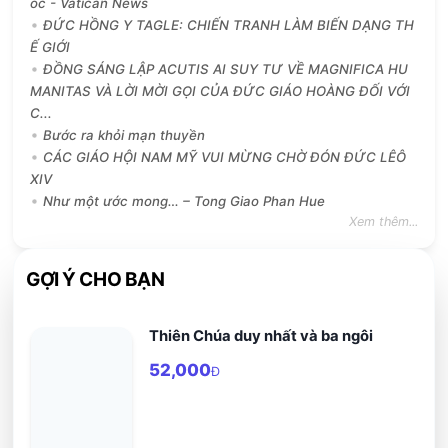
ốc - Vatican News
ĐỨC HỒNG Y TAGLE: CHIẾN TRANH LÀM BIẾN DẠNG TH
Ế GIỚI
ĐỒNG SÁNG LẬP ACUTIS AI SUY TƯ VỀ MAGNIFICA HU
MANITAS VÀ LỜI MỜI GỌI CỦA ĐỨC GIÁO HOÀNG ĐỐI VỚI
C...
Bước ra khỏi mạn thuyền
CÁC GIÁO HỘI NAM MỸ VUI MỪNG CHỜ ĐÓN ĐỨC LÊÔ
XIV
Như một ước mong… – Tong Giao Phan Hue
Xem thêm...
GỢI Ý CHO BẠN
Thiên Chúa duy nhất và ba ngôi
52,000
Đ