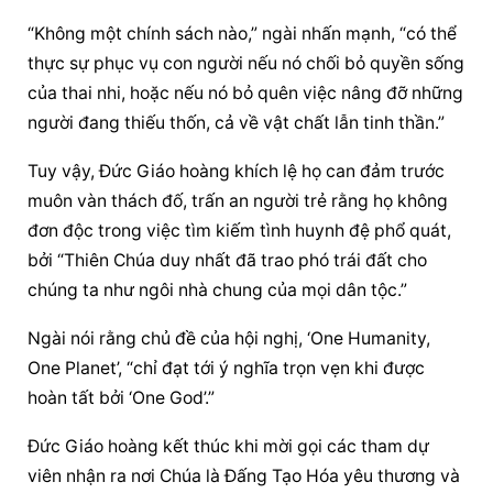
“Không một chính sách nào,” ngài nhấn mạnh, “có thể 
thực sự phục vụ con người nếu nó chối bỏ quyền sống 
của thai nhi, hoặc nếu nó bỏ quên việc nâng đỡ những 
người đang thiếu thốn, cả về vật chất lẫn tinh thần.”
Tuy vậy, 
Đức Giáo hoàng
 khích lệ họ can đảm trước 
muôn vàn thách đố, trấn an người trẻ rằng họ không 
đơn độc trong việc tìm kiếm tình huynh đệ phổ quát, 
bởi “Thiên Chúa duy nhất đã trao phó trái đất cho 
chúng ta như ngôi nhà chung của mọi dân tộc.”
Ngài nói rằng chủ đề của hội nghị, ‘One Humanity, 
One Planet’, “chỉ đạt tới ý nghĩa trọn vẹn khi được 
hoàn tất bởi ‘One God’.”
Đức Giáo hoàng
 kết thúc khi mời gọi các tham dự 
viên nhận ra nơi Chúa là Đấng Tạo Hóa yêu thương và 