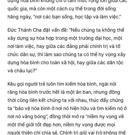
dựng hòa bình không chỉ ở tầm mức rộng lớn giữa các 
quốc gia, mà còn một cách cụ thể trong đời sống 
hằng ngày, “nơi các bạn sống, học tập và làm việc.”
Đức Thánh Cha đặt vấn đề: “Nếu chúng ta không thể 
xây dựng sự hòa hợp trong một trường đại học, một 
nơi làm việc, hay giữa các đảng phái chính trị và tổ 
chức dân sự, thì làm sao chúng ta có thể hy vọng xây 
dựng hòa bình cho toàn xã hội, hay giữa các dân tộc 
và châu lục?”
Kêu gọi người trẻ luôn tìm kiếm hòa bình, ngài nói 
rằng hòa bình trước hết là một ân ban, nhưng đồng 
thời cũng liên kết chúng ta với nhau, thúc đẩy chúng 
ta “bảo vệ hòa bình ở nơi nó hiện hữu và tìm kiếm nó ở 
nơi nó vắng bóng”, đồng thời mở ra “niềm hy vọng về 
một thế giới tốt đẹp hơn, niềm hy vọng được mọi 
người thiện chí chia sẻ. Chính trị giữ vai trò không thể 