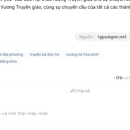
Vương Truyền giáo, cùng sự chuyển cầu của tất cả các thánh
Nguồn :
tgpsaigon.net
ội địa phương
truyền bá đức tin
hoàng tử hòa bình
đáng kính
175
lượ
Chia sẻ
g và tinh thần hiệp nhất