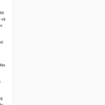
ội 
và 
c 
ứ 
ào 
 
g 
u 