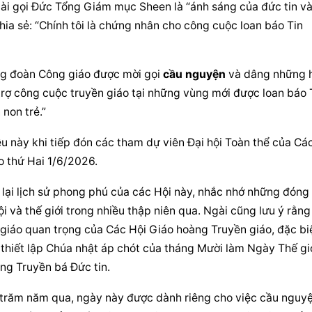
gài gọi Đức Tổng Giám mục Sheen là “ánh sáng của đức tin và
ia sẻ: “Chính tôi là chứng nhân cho công cuộc loan báo Tin 
ng đoàn Công giáo được mời gọi 
cầu nguyện
 và dâng những h
trợ công cuộc truyền giáo tại những vùng mới được loan báo T
non trẻ.”
 này khi tiếp đón các tham dự viên Đại hội Toàn thể của Các
o thứ Hai 1/6/2026.
lại lịch sử phong phú của các Hội này, nhắc nhớ những đóng 
 và thế giới trong nhiều thập niên qua. Ngài cũng lưu ý rằng 
iáo quan trọng của Các Hội Giáo hoàng Truyền giáo, đặc biệ
thiết lập Chúa nhật áp chót của tháng Mười làm Ngày Thế giớ
ng Truyền bá Đức tin.
trăm năm qua, ngày này được dành riêng cho việc cầu nguyện