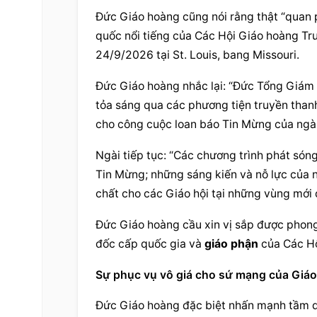
Đức Giáo hoàng cũng nói rằng thật “quan p
quốc nổi tiếng của Các Hội Giáo hoàng Tru
24/9/2026 tại St. Louis, bang Missouri.
Đức Giáo hoàng nhắc lại: “Đức Tổng Giám m
tỏa sáng qua các phương tiện truyền thanh 
cho công cuộc loan báo Tin Mừng của ngài 
Ngài tiếp tục: “Các chương trình phát són
Tin Mừng; những sáng kiến và nỗ lực của ng
chất cho các Giáo hội tại những vùng mới
Đức Giáo hoàng cầu xin vị sắp được 
phon
đốc cấp quốc gia và 
giáo phận
 của Các Hộ
Sự phục vụ vô giá cho sứ mạng của Giáo
Đức Giáo hoàng đặc biệt nhấn mạnh tầm qu