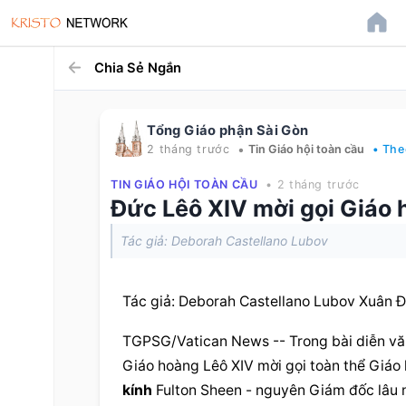
Chia Sẻ Ngắn
Tổng Giáo phận Sài Gòn
•
2 tháng trước
Tin Giáo hội toàn cầu
• The
TIN GIÁO HỘI TOÀN CẦU
• 2 tháng trước
Đức Lêô XIV mời gọi Giáo 
Tác giả: Deborah Castellano Lubov
Tác giả: Deborah Castellano Lubov Xuân Đ
TGPSG/Vatican News -- Trong bài diễn văn
Giáo hoàng Lêô XIV mời gọi toàn thể Giáo 
kính