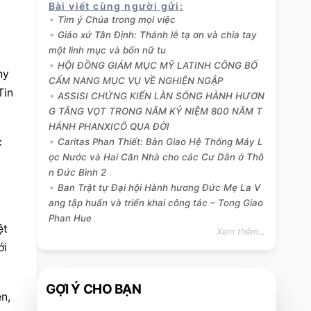
 
Bài viết cùng người gửi
:
Tìm ý Chúa trong mọi việc
Giáo xứ Tân Định: Thánh lễ tạ ơn và chia tay
một linh mục và bốn nữ tu
HỘI ĐỒNG GIÁM MỤC MỸ LATINH CÔNG BỐ
y 
CẨM NANG MỤC VỤ VỀ NGHIỆN NGẬP
in 
ASSISI CHỨNG KIẾN LÀN SÓNG HÀNH HƯƠN
G TĂNG VỌT TRONG NĂM KỶ NIỆM 800 NĂM T
HÁNH PHANXICÔ QUA ĐỜI
 
Caritas Phan Thiết: Bàn Giao Hệ Thống Máy L
ọc Nước và Hai Căn Nhà cho các Cư Dân ở Thô
n Đức Bình 2
Ban Trật tự Đại hội Hành hương Đức Mẹ La V
ang tập huấn và triển khai công tác – Tong Giao
Phan Hue
t 
Xem thêm...
i 
GỢI Ý CHO BẠN
, 