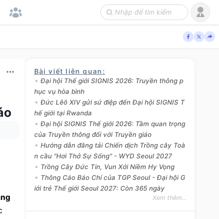
Bài viết liên quan
:
Đại hội Thế giới SIGNIS 2026: Truyền thông p
hục vụ hòa bình
Đức Lêô XIV gửi sứ điệp đến Đại hội SIGNIS T
áo
hế giới tại Rwanda
Đại hội SIGNIS Thế giới 2026: Tầm quan trọng
của Truyền thông đối với Truyền giáo
Hướng dẫn đăng tải Chiến dịch Trồng cây Toà
n cầu "Hơi Thở Sự Sống" - WYD Seoul 2027
Trồng Cây Đức Tin, Vun Xới Niềm Hy Vọng
Thông Cáo Báo Chí của TGP Seoul - Đại hội G
iới trẻ Thế giới Seoul 2027: Còn 365 ngày
ng 
Xem thêm...
 Fulton Sheen - nguyên Giám đốc lâu năm của Các Hội Giáo hoàng Truyền giáo tại Hoa Kỳ - sẽ được 