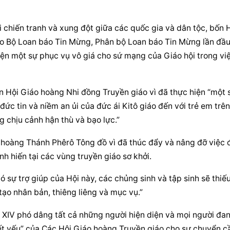
i chiến tranh và xung đột giữa các quốc gia và dân tộc, bốn H
o Bộ Loan báo Tin Mừng, Phân bộ Loan báo Tin Mừng lần đầu 
iện một sự phục vụ vô giá cho sứ mạng của Giáo hội trong việ
 Hội Giáo hoàng Nhi đồng Truyền giáo vì đã thực hiện “một s
c tin và niềm an ủi của đức ái Kitô giáo đến với trẻ em trên 
g chịu cảnh hận thù và bạo lực.”
hoàng Thánh Phêrô Tông đồ vì đã thúc đẩy và nâng đỡ việc đ
nh hiến tại các vùng truyền giáo sơ khởi.
ó sự trợ giúp của Hội này, các chủng sinh và tập sinh sẽ thiếu
tạo nhân bản, thiêng liêng và mục vụ.”
 XIV phó dâng tất cả những người hiện diện và mọi người đan
ết yếu” của Các Hội Giáo hoàng Truyền giáo cho sự chuyển cầ