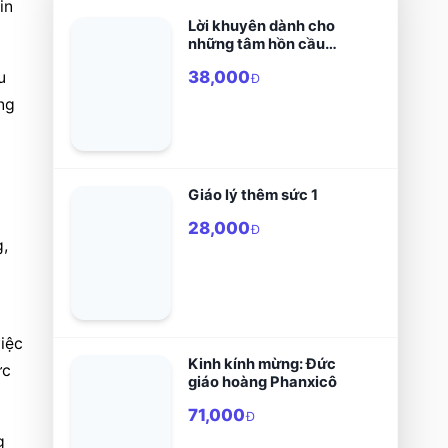
n 
Lời khuyên dành cho
những tâm hồn cầu
nguyện
38,000
 
Đ
ng 
Giáo lý thêm sức 1
28,000
Đ
, 
ệc 
Kinh kính mừng: Đức
c 
giáo hoàng Phanxicô
71,000
Đ
 