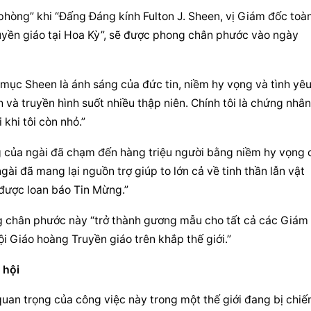
hòng” khi “Đấng Đáng kính Fulton J. Sheen, vị Giám đốc toàn
yền giáo tại Hoa Kỳ”, sẽ được 
phong chân phước
 vào ngày 
ục Sheen là ánh sáng của đức tin, niềm hy vọng và tình yêu,
và truyền hình suốt nhiều thập niên. Chính tôi là chứng nhân 
khi tôi còn nhỏ.”
g của ngài đã chạm đến hàng triệu người bằng niềm hy vọng c
ài đã mang lại nguồn trợ giúp to lớn cả về tinh thần lẫn vật 
 được loan báo Tin Mừng.”
g chân phước
 này “trở thành gương mẫu cho tất cả các Giám 
i Giáo hoàng Truyền giáo trên khắp thế giới.”
 hội
an trọng của công việc này trong một thế giới đang bị chiến