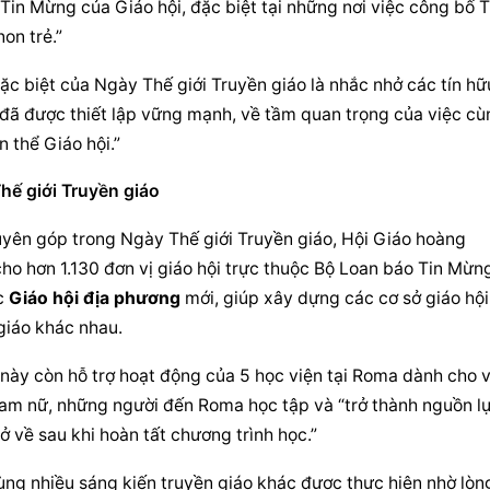
in Mừng của Giáo hội, đặc biệt tại những nơi việc công bố Ti
on trẻ.”
c biệt của Ngày Thế giới Truyền giáo là nhắc nhở các tín hữu
i đã được thiết lập vững mạnh, về tầm quan trọng của việc cù
n thể Giáo hội.”
hế giới Truyền giáo
Đức Thánh Cha cho biết, nhờ các khoản quyên góp trong Ngày Thế giới Truyền giáo, Hội Giáo hoàng 
 cho hơn 1.130 đơn vị giáo hội trực thuộc Bộ Loan báo Tin Mừng
c 
Giáo hội địa phương
 mới, giúp xây dựng các cơ sở giáo hội 
 giáo khác nhau.
ày còn hỗ trợ hoạt động của 5 học viện tại Roma dành cho vi
nam nữ, những người đến Roma học tập và “trở thành nguồn lự
trở về sau khi hoàn tất chương trình học.”
ng nhiều sáng kiến truyền giáo khác được thực hiện nhờ lòng