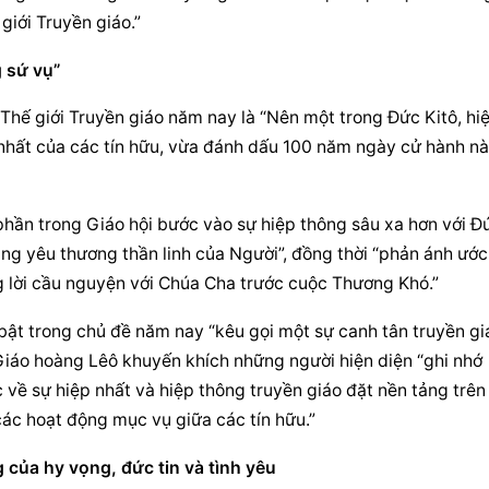
giới Truyền giáo.”
g sứ vụ”
hế giới Truyền giáo năm nay là “Nên một trong Đức Kitô, hiệ
p nhất của các tín hữu, vừa đánh dấu 100 năm ngày cử hành nà
phần trong Giáo hội bước vào sự hiệp thông sâu xa hơn với Đứ
ng yêu thương thần linh của Người”, đồng thời “phản ánh ước 
lời 
cầu nguyện
 với Chúa Cha trước cuộc Thương Khó.”
ật trong chủ đề năm nay “kêu gọi một sự canh tân truyền giá
Giáo hoàng Lêô khuyến khích những người hiện diện “ghi nhớ 
 về sự hiệp nhất và hiệp thông truyền giáo đặt nền tảng trên 
các hoạt động mục vụ giữa các tín hữu.”
 của hy vọng, đức tin và tình yêu