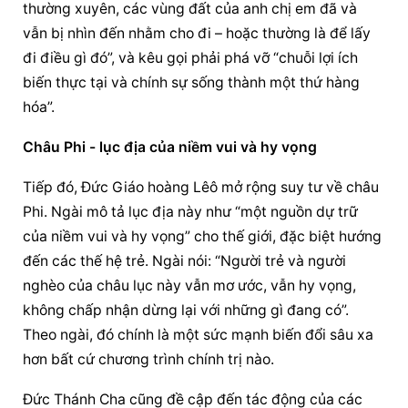
thường xuyên, các vùng đất của anh chị em đã và 
vẫn bị nhìn đến nhằm cho đi – hoặc thường là để lấy 
đi điều gì đó”, và kêu gọi phải phá vỡ “chuỗi lợi ích 
biến thực tại và chính sự sống thành một thứ hàng 
hóa”.
Châu Phi - lục địa của niềm vui và hy vọng
Tiếp đó, 
Đức Giáo hoàng
 Lêô mở rộng suy tư về châu 
Phi. Ngài mô tả lục địa này như “một nguồn dự trữ 
của niềm vui và hy vọng” cho thế giới, đặc biệt hướng 
đến các thế hệ trẻ. Ngài nói: “Người trẻ và người 
nghèo của châu lục này vẫn mơ ước, vẫn hy vọng, 
không chấp nhận dừng lại với những gì đang có”. 
Theo ngài, đó chính là một sức mạnh biến đổi sâu xa 
hơn bất cứ chương trình chính trị nào.
Đức Thánh Cha cũng đề cập đến tác động của các 