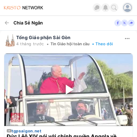
Chia Sẻ Ngắn
Tổng Giáo phận Sài Gòn
•
4 tháng trước
Tin Giáo hội toàn cầu
• Theo dõi
tgpsaigon.net
Đức Lêô XIV nói với chính quyền Angola về