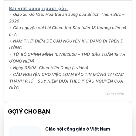
Bài viết cùng người gửi
:
Giáo xứ Gò Vấp: Hoa trái ân sủng của Bí tích Thêm Sức –
2026
Cầu nguyện với Lời Chúa: thứ Sáu tuần 18 thường niên nă
m A
NĂM THỜI ĐIỂM ĐỂ CẦU NGUYỆN KHI ĐANG ĐI TRÊN Đ
ƯỜNG
TỪ BỎ CHÍNH MÌNH (07/8/2026 – THỨ SÁU TUẦN 18 TH
ƯỜNG NIÊN)
Ngày 06/08: Chúa Hiển Dung (+video)
CẦU NGUYỆN CHO VIỆC LOAN BÁO TIN MỪNG TẠI CÁC
THÀNH PHỐ - SUY NIỆM DỰA THEO Ý CẦU NGUYỆN CỦA
ĐỨC ...
Xem thêm...
GỢI Ý CHO BẠN
Giáo hội công giáo ở Việt Nam