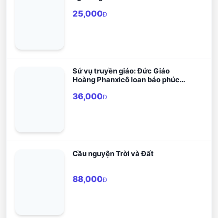
thêm nơi cầu nguyện và
lời cầu nguyện cho ơn gọi.
25,000
Đ
giúp đỡ trong việc phục vụ
cho giáo hội.
Sứ vụ truyền giáo: Đức Giáo
Hoàng Phanxicô loan báo phúc
âm
36,000
Đ
Cầu nguyện Trời và Đất
88,000
Đ