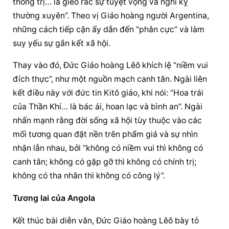
thống trị… là gieo rắc sự tuyệt vọng và nghi kỵ 
thường xuyên”. Theo vị Giáo hoàng người Argentina, 
những cách tiếp cận ấy dẫn đến “phân cực” và làm 
suy yếu sự gắn kết xã hội.
Thay vào đó, 
Đức Giáo hoàng
 Lêô khích lệ “niềm vui 
đích thực”, như một nguồn mạch canh tân. Ngài liên 
kết điều này với đức tin Kitô giáo, khi nói: “Hoa trái 
của Thần Khí… là bác ái, hoan lạc và bình an”. Ngài 
nhấn mạnh rằng đời sống xã hội tùy thuộc vào các 
mối tương quan đặt nền trên phẩm giá và sự nhìn 
nhận lẫn nhau, bởi “không có niềm vui thì không có 
canh tân; không có gặp gỡ thì không có chính trị; 
không có tha nhân thì không có công lý”.
Tương lai của Angola
Kết thúc bài diễn văn, 
Đức Giáo hoàng
 Lêô bày tỏ 