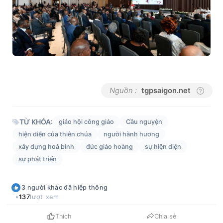
Nguồn :
tgpsaigon.net
TỪ KHÓA:
giáo hội công giáo
Cầu nguyện
hiện diện của thiên chúa
người hành hương
xây dựng hoà bình
đức giáo hoàng
sự hiện diện
sự phát triển
3
người khác
đã hiệp thông
137
lượt xem
Thích
Chia sẻ