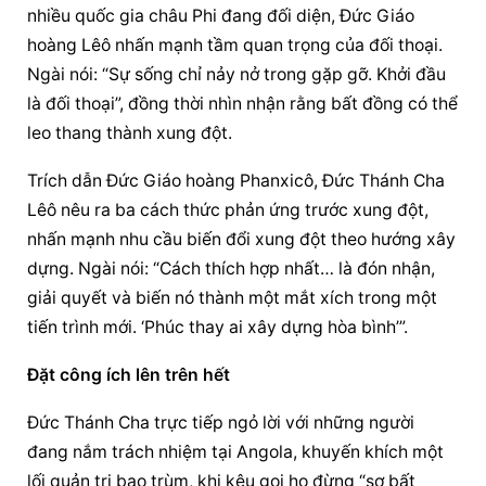
nhiều quốc gia châu Phi đang đối diện, 
Đức Giáo 
hoàng
 Lêô nhấn mạnh tầm quan trọng của đối thoại. 
Ngài nói: “Sự sống chỉ nảy nở trong gặp gỡ. Khởi đầu 
là đối thoại”, đồng thời nhìn nhận rằng bất đồng có thể 
leo thang thành xung đột.
Trích dẫn 
Đức Giáo hoàng
 Phanxicô, Đức Thánh Cha 
Lêô nêu ra ba cách thức phản ứng trước xung đột, 
nhấn mạnh nhu cầu biến đổi xung đột theo hướng xây 
dựng. Ngài nói: “Cách thích hợp nhất… là đón nhận, 
giải quyết và biến nó thành một mắt xích trong một 
tiến trình mới. ‘Phúc thay ai xây dựng hòa bình’”.
Đặt công ích lên trên hết
Đức Thánh Cha trực tiếp ngỏ lời với những người 
đang nắm trách nhiệm tại Angola, khuyến khích một 
lối quản trị bao trùm, khi kêu gọi họ đừng “sợ bất 