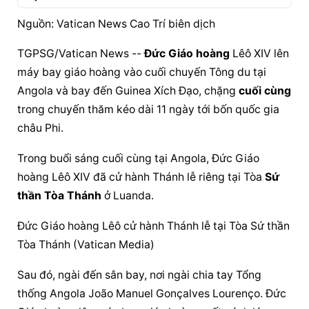
Nguồn: Vatican News Cao Trí biên dịch
TGPSG/Vatican News -- 
Đức 
Giáo hoàng
 Lêô XIV lên 
máy bay 
giáo hoàng
 vào cuối chuyến Tông du tại 
Angola và bay đến Guinea Xích Đạo, chặng 
cuối cùng
trong chuyến thăm kéo dài 11 ngày tới bốn quốc gia 
châu Phi.
Trong buổi sáng 
cuối cùng
 tại Angola, 
Đức 
Giáo 
hoàng
 Lêô XIV đã cử hành Thánh lễ riêng tại Tòa 
Sứ 
thần Tòa Thánh
 ở Luanda.
Đức 
Giáo hoàng
 Lêô cử hành Thánh lễ tại Tòa 
Sứ thần 
Tòa Thánh
 (Vatican Media)
Sau đó, ngài đến sân bay, nơi ngài chia tay Tổng 
thống Angola João Manuel Gonçalves Lourenço. 
Đức 