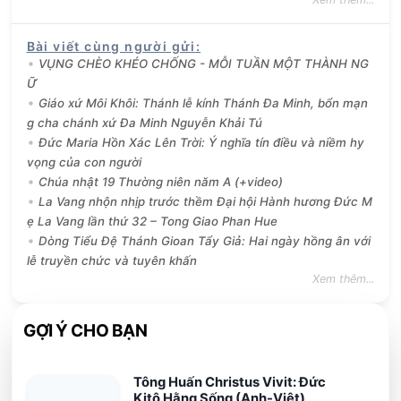
Bài viết cùng người gửi
:
VỤNG CHÈO KHÉO CHỐNG - MỖI TUẦN MỘT THÀNH NG
Ữ
Giáo xứ Môi Khôi: Thánh lễ kính Thánh Đa Minh, bổn mạn
g cha chánh xứ Đa Minh Nguyễn Khải Tú
Đức Maria Hồn Xác Lên Trời: Ý nghĩa tín điều và niềm hy
vọng của con người
Chúa nhật 19 Thường niên năm A (+video)
La Vang nhộn nhịp trước thềm Đại hội Hành hương Đức M
ẹ La Vang lần thứ 32 – Tong Giao Phan Hue
Dòng Tiểu Đệ Thánh Gioan Tẩy Giả: Hai ngày hồng ân với
lễ truyền chức và tuyên khấn
Xem thêm...
GỢI Ý CHO BẠN
Tông Huấn Christus Vivit: Đức
Kitô Hằng Sống (Anh-Việt)