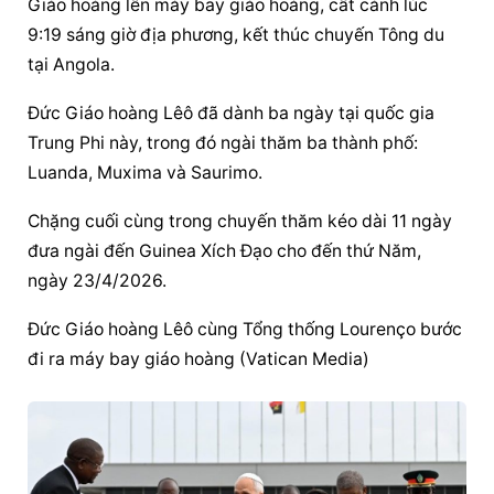
Giáo hoàng
 lên máy bay giáo hoàng, cất cánh lúc 
9:19 sáng giờ địa phương, kết thúc chuyến Tông du 
tại Angola.
Đức 
Giáo hoàng
 Lêô đã dành ba ngày tại quốc gia 
Trung Phi này, trong đó ngài thăm ba thành phố: 
Luanda, Muxima và Saurimo.
Chặng 
cuối cùng
 trong chuyến thăm kéo dài 11 ngày 
đưa ngài đến Guinea Xích Đạo cho đến thứ Năm, 
ngày 23/4/2026.
Đức 
Giáo hoàng
 Lêô cùng Tổng thống Lourenço bước 
đi ra máy bay 
giáo hoàng
 (Vatican Media)