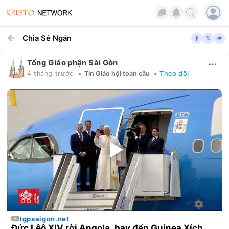
Chia Sẻ Ngắn
Tổng Giáo phận Sài Gòn
•
4 tháng trước
Tin Giáo hội toàn cầu
• Theo dõi
tgpsaigon.net
Đức Lêô XIV rời Angola, bay đến Guinea Xích