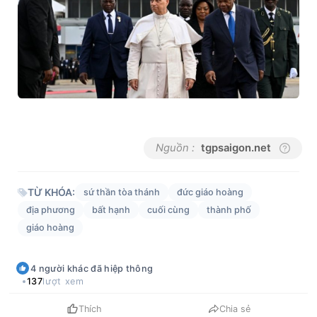
Nguồn :
tgpsaigon.net
TỪ KHÓA:
sứ thần tòa thánh
đức giáo hoàng
địa phương
bất hạnh
cuối cùng
thành phố
giáo hoàng
4
người khác
đã hiệp thông
137
lượt xem
Thích
Chia sẻ