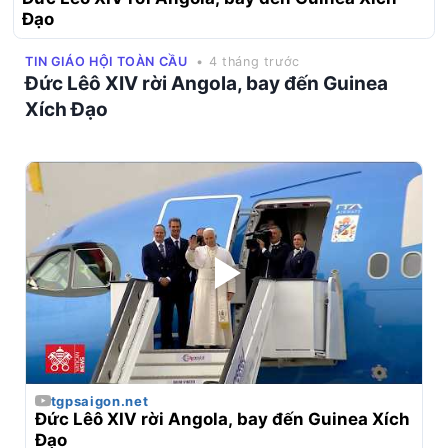
Đạo
TIN GIÁO HỘI TOÀN CẦU
• 4 tháng trước
Đức Lêô XIV rời Angola, bay đến Guinea
Xích Đạo
tgpsaigon.net
Đức Lêô XIV rời Angola, bay đến Guinea Xích 
Đạo