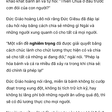
khao khát bánh ăn và tự hỏi: “Thiên Chúa ở đâu trước 
cơn đói của con người?”
Đức Giáo hoàng
 Lêô nói rằng Đức Giêsu đã đáp lại 
câu hỏi này bằng cách chia sẻ những gì Ngài và 
những người xung quanh có cho tất cả mọi người.
“Một vấn đề 
nghiêm trọng
 đã được giải quyết bằng 
cách chúc lành cho chút lương thực hiện có và chia 
sẻ cho tất cả những ai đang đói,” ngài nói. “Phép lạ 
hóa bánh và cá ra nhiều đã xảy ra trong khi chia sẻ: 
đó chính là phép lạ!”
Đức Giáo hoàng
 nói rằng, miễn là bánh không bị cướp 
đoạt trong xung đột, không bị tích trữ ích kỷ, hay 
không bị lãng phí bởi những người ăn uống quá độ, thì 
sẽ có đủ lương thực cho mọi người.