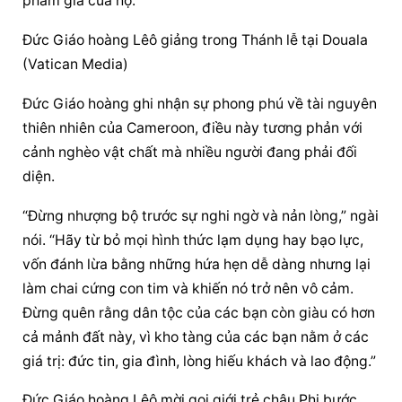
phẩm giá của họ.”
Đức Giáo hoàng
 Lêô giảng trong Thánh lễ tại Douala 
(Vatican Media)
Đức Giáo hoàng
 ghi nhận sự phong phú về tài nguyên 
thiên nhiên của Cameroon, điều này tương phản với 
cảnh nghèo vật chất mà nhiều người đang phải đối 
diện.
“Đừng nhượng bộ trước sự nghi ngờ và nản lòng,” ngài 
nói. “Hãy từ bỏ mọi hình thức lạm dụng hay bạo lực, 
vốn đánh lừa bằng những hứa hẹn dễ dàng nhưng lại 
làm chai cứng con tim và khiến nó trở nên vô cảm. 
Đừng quên rằng dân tộc của các bạn còn giàu có hơn 
cả mảnh đất này, vì kho tàng của các bạn nằm ở các 
giá trị: đức tin, gia đình, 
lòng hiếu khách
 và lao động.”
Đức Giáo hoàng
 Lêô mời gọi giới trẻ châu Phi bước 