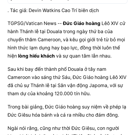
. Tác giả: Devin Watkins Cao Trí biên dịch
TGPSG/Vatican News -- 
Đức Giáo hoàng
 Lêô XIV cử 
hành Thánh lễ tại Douala trong ngày thứ ba của 
chuyến thăm Cameroon, và kêu gọi giới trẻ từ bỏ mọi 
hình thức lạm dụng hay bạo lực, đồng thời luôn thể 
hiện 
lòng hiếu khách
 và sự quan tâm lẫn nhau.
Sau khi bay đến thành phố Douala ở tây nam 
Cameroon vào sáng thứ Sáu, 
Đức Giáo hoàng
 Lêô XIV 
đã chủ sự Thánh lễ tại Sân vận động Japoma, với sự 
tham dự của khoảng 120.000 tín hữu.
Trong bài giảng, 
Đức Giáo hoàng
 suy niệm về phép lạ 
Đức Giêsu hóa bánh và cá ra nhiều cho đám đông.
Ngài nói rằng, cũng như thời Đức Giêsu, con người 