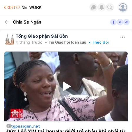
Chia Sẻ Ngắn
Tổng Giáo phận Sài Gòn
•
4 tháng trước
Tin Giáo hội toàn cầu
• Theo dõi
tgpsaigon.net
Đức Lêô XIV tại Douala: Giới trẻ châu Phi phải từ