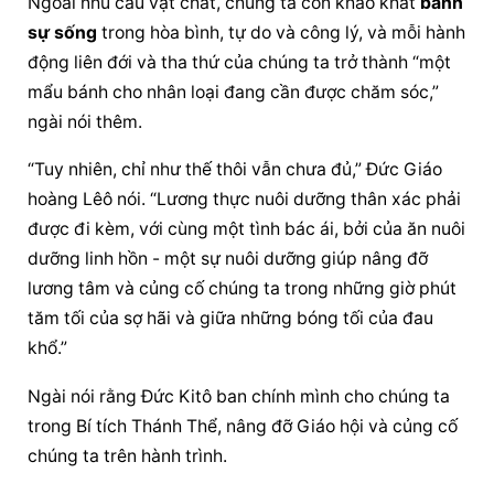
Ngoài nhu cầu vật chất, chúng ta còn khao khát 
bánh 
sự sống
 trong hòa bình, tự do và công lý, và mỗi hành 
động liên đới và tha thứ của chúng ta trở thành “một 
mẩu bánh cho nhân loại đang cần được chăm sóc,” 
ngài nói thêm.
“Tuy nhiên, chỉ như thế thôi vẫn chưa đủ,” 
Đức Giáo 
hoàng
 Lêô nói. “Lương thực nuôi dưỡng thân xác phải 
được đi kèm, với cùng một tình bác ái, bởi của ăn nuôi 
dưỡng linh hồn - một sự nuôi dưỡng giúp nâng đỡ 
lương tâm và củng cố chúng ta trong những giờ phút 
tăm tối của sợ hãi và giữa những bóng tối của đau 
khổ.”
Ngài nói rằng Đức Kitô ban chính mình cho chúng ta 
trong Bí tích Thánh Thể, nâng đỡ Giáo hội và củng cố 
chúng ta trên hành trình.