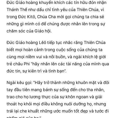
Đức Giáo hoàng
 khuyến khích các tín hữu đón nhận 
Thánh Thể như dấu chỉ tình yêu của Thiên Chúa, vì 
trong Đức Kitô, Chúa Cha mời gọi chúng ta chia sẻ 
những gì mình có để chúng được nhân lên trong sự 
chăm sóc của Giáo hội.
Đức Giáo hoàng
 Lêô tiếp tục nhắc rằng Thiên Chúa 
biết mọi hoàn cảnh trong cuộc sống của chúng ta 
cùng mọi niềm vui và nỗi buồn, và ngài khích lệ giới 
trẻ châu Phi “hãy nhân lên các tài năng của mình qua 
đức tin, sự kiên trì và tình bạn”.
Ngài kêu gọi: “Hãy trở thành những khuôn mặt và đôi 
tay đầu tiên mang 
bánh sự sống
 đến cho tha nhân, 
trao cho họ lương thực của sự khôn ngoan và giải 
thoát họ khỏi mọi điều không nuôi dưỡng họ, nhưng 
trái lại che khuất những ước muốn tốt đẹp và tước đi 