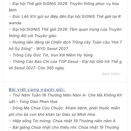
Đại hội Thế giới SIGNIS 2026: Truyền thông phục vụ hòa
bình
Đức Lêô XIV gửi sứ điệp đến Đại hội SIGNIS Thế giới tại R
wanda
Đại hội SIGNIS Thế giới 2026: Tầm quan trọng của Truyền
thông đối với Truyền giáo
Hướng dẫn đăng tải Chiến dịch Trồng cây Toàn cầu "Hơi T
hở Sự Sống" - WYD Seoul 2027
Trồng Cây Đức Tin, Vun Xới Niềm Hy Vọng
Thông Cáo Báo Chí của TGP Seoul - Đại hội Giới trẻ Thế g
iới Seoul 2027: Còn 365 ngày
Xem thêm...
Bài viết cùng người gửi
:
Thứ Năm Tuần 18 Thường Niên Năm A- Che Mà Không Kh
uất – Tong Giao Phan Hue
Dòng Mẹ Chúa Cứu Chuộc: Khám bệnh, phát thuốc miễn
phí cho bà con khó khăn tại Giáo xứ Minh Hòa
Hiệp sống Tin mừng: Chúa nhật 19 Thường niên năm A
Bài giảng Chúa nhật cho thiếu nhi: Chúa nhật 19 Thường