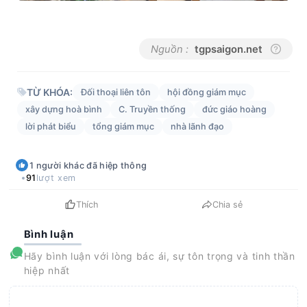
Nguồn :
tgpsaigon.net
TỪ KHÓA:
Đối thoại liên tôn
hội đồng giám mục
xây dựng hoà bình
C. Truyền thống
đức giáo hoàng
lời phát biểu
tổng giám mục
nhà lãnh đạo
1
người khác
đã hiệp thông
91
lượt xem
Thích
Chia sẻ
Bình luận
Hãy bình luận với lòng bác ái, sự tôn trọng và tinh thần
hiệp nhất