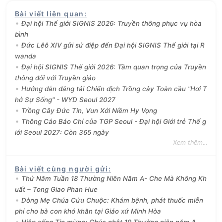
Bài viết liên quan
:
Đại hội Thế giới SIGNIS 2026: Truyền thông phục vụ hòa
bình
Đức Lêô XIV gửi sứ điệp đến Đại hội SIGNIS Thế giới tại R
wanda
Đại hội SIGNIS Thế giới 2026: Tầm quan trọng của Truyền
thông đối với Truyền giáo
Hướng dẫn đăng tải Chiến dịch Trồng cây Toàn cầu "Hơi T
hở Sự Sống" - WYD Seoul 2027
Trồng Cây Đức Tin, Vun Xới Niềm Hy Vọng
Thông Cáo Báo Chí của TGP Seoul - Đại hội Giới trẻ Thế g
iới Seoul 2027: Còn 365 ngày
Xem thêm...
Bài viết cùng người gửi
:
Thứ Năm Tuần 18 Thường Niên Năm A- Che Mà Không Kh
uất – Tong Giao Phan Hue
Dòng Mẹ Chúa Cứu Chuộc: Khám bệnh, phát thuốc miễn
phí cho bà con khó khăn tại Giáo xứ Minh Hòa
Hiệp sống Tin mừng: Chúa nhật 19 Thường niên năm A