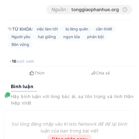
Nguồn :
tonggiaophanhue.org
TỪ KHÓA:
việc làm tốt
bị lãng quên
cần thiết
Người yêu
hạt giống
ngọn lửa
phản bội
Bền vững
16
lượt xem
Thích
Chia sẻ
Bình luận
Hãy bình luận với lòng bác ái, sự tôn trọng và tinh thần
hiệp nhất
Vui lòng đăng nhập vào Kristo Network để để lại bình
luận của bạn trong bài viết