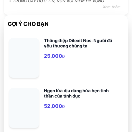
TRỒNG CÂY ĐỨC TIN, VUN XỚI NIỀM HY VỌNG
Xem thêm...
GỢI Ý CHO BẠN
Thông điệp Dilexit Nos: Người đã
yêu thương chúng ta
25,000
Đ
Ngọn lửa dịu dàng hứa hẹn tinh
thần của tính dục
52,000
Đ