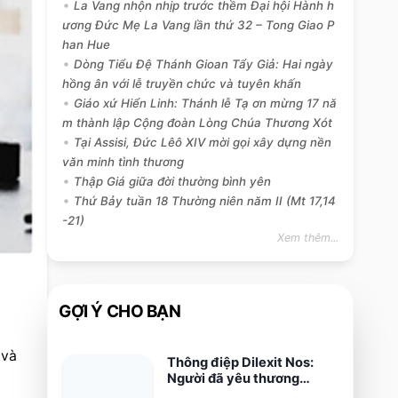
La Vang nhộn nhịp trước thềm Đại hội Hành h
ương Đức Mẹ La Vang lần thứ 32 – Tong Giao P
han Hue
Dòng Tiểu Đệ Thánh Gioan Tẩy Giả: Hai ngày
hồng ân với lễ truyền chức và tuyên khấn
Giáo xứ Hiển Linh: Thánh lễ Tạ ơn mừng 17 nă
m thành lập Cộng đoàn Lòng Chúa Thương Xót
Tại Assisi, Đức Lêô XIV mời gọi xây dựng nền
văn minh tình thương
Thập Giá giữa đời thường bình yên
Thứ Bảy tuần 18 Thường niên năm II (Mt 17,14
-21)
Xem thêm...
GỢI Ý CHO BẠN
và 
Thông điệp Dilexit Nos:
Người đã yêu thương
chúng ta