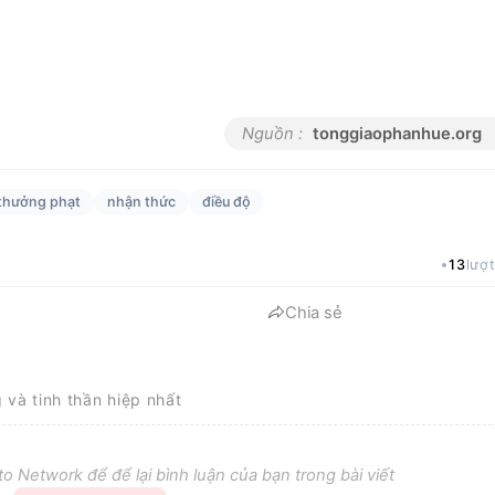
Nguồn :
tonggiaophanhue.org
thưởng phạt
nhận thức
điều độ
13
lượ
Chia sẻ
g và tinh thần hiệp nhất
o Network để để lại bình luận của bạn trong bài viết