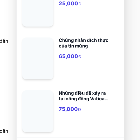
25,000
Đ
Chứng nhân đích thực
dẫn 
của tin mừng
65,000
Đ
Những điều đã xảy ra
tại công đồng Vaticano
II
75,000
Đ
cần 