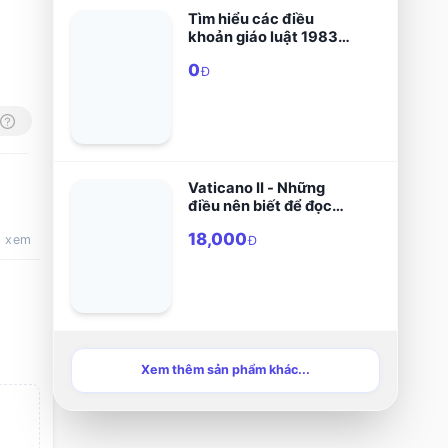
Tìm hiểu các điều
khoản giáo luật 1983
quyển II: Phần III - Các
0
tu hội thánh hiến và
Đ
các tu đoàn tông đồ
Vaticano II - Những
điều nên biết để đọc
các bản văn cộng đồng
18,000
t xem
Đ
Xem thêm sản phẩm khác...