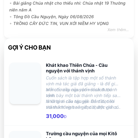
Bài giảng Chúa nhật cho thiếu nhi: Chúa nhật 19 Thường
niên năm A
Tông Đồ Cầu Nguyện, Ngày 06/08/2026
TRỒNG CÂY ĐỨC TIN, VUN XỚI NIỀM HY VỌNG
Xem thêm...
GỢI Ý CHO BẠN
Khát khao Thiên Chúa - Cầu
nguyện với thánh vịnh
Cuốn sách là tập hợp một số thánh
vịnh mà tác giả đã giảng - là để giúp
ai muốn cầu nguyện với sách thánh
Mỗi chương của cuốn sách được
vịnh.
trình bày một bài thánh vịnh tiếp sau
là lời bình của tác giả. Gẫm đọc lời
Những ai cầu nguyện lần đầu tiên
thánh không bao giờ dài, độc giả có
với thánh vịnh nên đọc thánh vịnh số
thể đọc thánh vịnh trong giờ giải lao
23 và 131 là các thánh vịnh mà tác
31,000
Đ
hằng ngày, để lòng lắng xuống và
giả dùng để mở đầu cho các lớp học
theo lời chỉ dạy của ĐHY đã hướng
Lời Chúa trong phần dành riêng cho
dẫn.
thánh vịnh.
Trường cầu nguyện của mọi Kitô