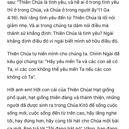
sau: "Thiên Chúa là tình yêu, và hễ ai ở trong tình yêu 
thì ở trong Chúa, và Chúa ở trong người ấy"(1 Ga 
4:16). Nói rằng tình yêu đến từ Thiên Chúa là lối nói 
giảm nhẹ. Và ai trong chúng ta dám nói điều mà 
thánh sử khẳng định: Thiên Chúa là tình yêu? Ngài 
khẳng định điều đó vì ngài biết mình sở hữu điều đó.
Thiên Chúa tự hiến mình cho chúng ta. Chính Ngài đã 
kêu gọi chúng ta: “Hãy yêu mến Ta và các con sẽ có 
Ta, vì các con không thể yêu mến Ta nếu các con 
không có Ta”.
Hỡi anh em! Hỡi con cái của Thiên Chúa! Hạt giống 
phổ quát, hạt giống thiên đàng và thánh thiện, những 
người đã được sinh ra trong Chúa Kitô để sống cuộc 
sống mới, cuộc sống đến từ trên cao, hãy lắng nghe 
tôi, hay đúng hơn, hãy cùng tôi hát cho Chúa một bài 
ca mới. Bạn trả lời “Tôi đang hát nó”. Vâng, bạn đang 