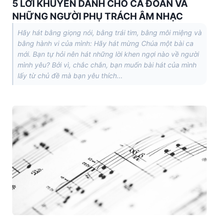
5 LỜI KHUYÊN DÀNH CHO CA ĐOÀN VÀ
NHỮNG NGƯỜI PHỤ TRÁCH ÂM NHẠC
Hãy hát bằng giọng nói, bằng trái tim, bằng môi miệng và
bằng hành vi của mình: Hãy hát mừng Chúa một bài ca
mới. Bạn tự hỏi nên hát những lời khen ngợi nào về người
mình yêu? Bởi vì, chắc chắn, bạn muốn bài hát của mình
lấy từ chủ đề mà bạn yêu thích...