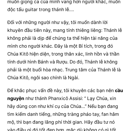
muốn giọng ca của mình vang hơn người khác, muốn 
độc tấu guitar trong thánh lễ….
Đối với những người như vậy, tôi muốn dành lời 
khuyên đầu tiên này, mang tính thiêng liêng: Thánh lễ 
không phải là dịp để chúng ta thể hiện tài năng của 
mình cho người khác. Đây là một Bí tích, trong đó 
Chúa Kitô hiện diện, trong thân xác, linh hồn và thần 
tính dưới hình Bánh và Rượu. Do đó, Thánh lễ không 
phải là một buổi hòa nhạc. Trung tâm của Thánh lễ là 
Chúa Kitô, ngôi sao chính là Ngài.
Để khắc phục vấn đề này, tôi khuyên các bạn nên 
cầu 
nguyện
 như thánh Phanxicô Assisi: “ Lạy Chúa, xin 
hãy dùng con như khí cụ của Chúa…” Nếu bạn đang 
tìm kiếm danh tiếng, những tràng pháo tay, fan hâm 
mộ, thì bạn đang lãng phí thời gian. Hãy đầu tư nó 
vào điều gì đó tốt đẹp hơn, mặc dù không có gì tốt 