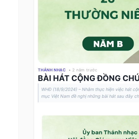
THÁNH NHẠC
• 2 năm trước
BÀI HÁT CỘNG ĐỒNG CHÚ
WHĐ (18/9/2024) – Nhằm thực hiện việc hát cộ
mục Việt Nam đề nghị những bài hát sau đây c