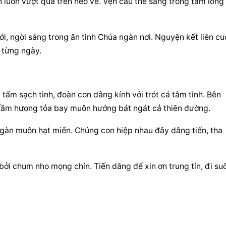
 luôn vượt qua trên nẻo về. Vẹn câu thề sáng trong tấm lòng 
, ngời sáng trong ân tình Chúa ngàn nơi. Nguyện kết liên cuộ
g từng ngày.
tấm sạch tinh, đoàn con dâng kính với trót cả tâm tình. Bên 
trầm hương tỏa bay muôn hướng bát ngát cả thiên đường.
ngàn muôn hạt miến. Chúng con hiệp nhau đây dâng tiến, tha 
i chum nho mọng chín. Tiến dâng để xin ơn trung tín, đi suố