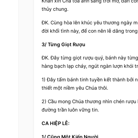
Khấn xin Cha tỏa ánh sáng trời mơ, dẫn con
thủy chung.
ĐK. Cùng hòa lên khúc yêu thương ngày mới
đời khối tình này, để con nên lễ dâng tron
3/ Từng Giọt Rượu
ĐK. Đây từng giọt rượu quý, bánh này từng 
hàng bạch lạp cháy, ngút ngàn lượn khói 
1) Đây tấm bánh tinh tuyền kết thành bởi 
thiết một niềm yêu Chúa thôi.
2) Cầu mong Chúa thương nhìn chén rượu bở
đường trần luôn vững tin.
CA HIỆP LỄ:
1/ Cũng Một Kiếp Người