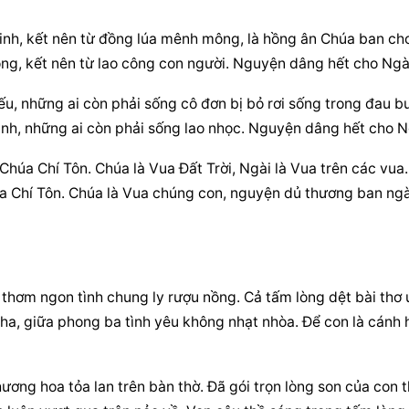
inh, kết nên từ đồng lúa mênh mông, là hồng ân Chúa ban cho
ồng, kết nên từ lao công con người. Nguyện dâng hết cho Ngà
u, những ai còn phải sống cô đơn bị bỏ rơi sống trong đau bu
ạnh, những ai còn phải sống lao nhọc. Nguyện dâng hết cho N
húa Chí Tôn. Chúa là Vua Đất Trời, Ngài là Vua trên các vua. 
a Chí Tôn. Chúa là Vua chúng con, nguyện dủ thương ban ngà
 thơm ngon tình chung ly rượu nồng. Cả tấm lòng dệt bài thơ 
, giữa phong ba tình yêu không nhạt nhòa. Để con là cánh h
hương hoa tỏa lan trên bàn thờ. Đã gói trọn lòng son của con th