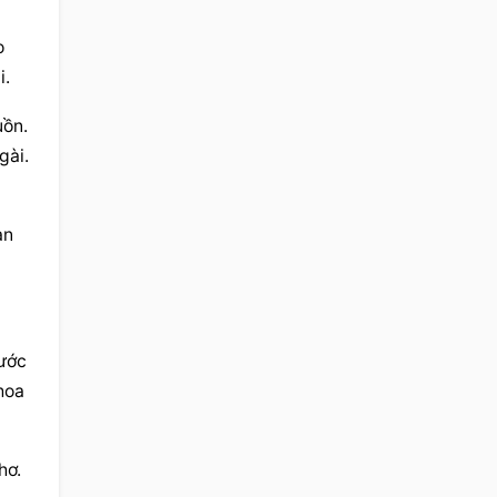
 
i.
ồn. 
gài.
n 
ước 
oa 
ơ. 