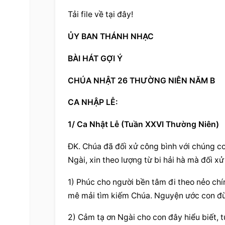
Tải file về tại đây!
ỦY BAN THÁNH NHẠC
BÀI HÁT GỢI Ý
CHÚA NHẬT 26 THƯỜNG NIÊN NĂM B
CA NHẬP LỄ:
1/ Ca Nhật Lễ (Tuần XXVI Thường Niên)
ĐK. Chúa đã đối xử công bình với chúng con
Ngài, xin theo lượng từ bi hải hà mà đối xử
1) Phúc cho người bền tâm đi theo nẻo chín
mê mải tìm kiếm Chúa. Nguyện ước con đừn
2) Cảm tạ ơn Ngài cho con đây hiểu biết, t