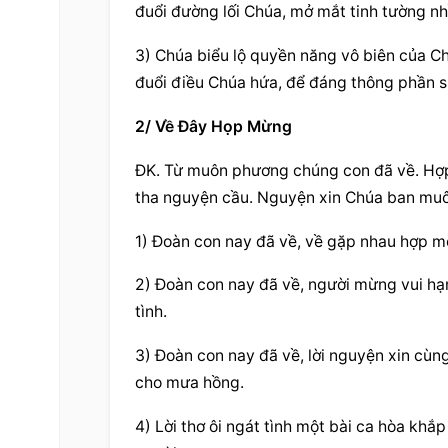
đuổi đường lối Chúa, mở mắt tinh tường nhì
3) Chúa biểu lộ quyền năng vô biên của Ch
đuổi điều Chúa hứa, để đáng thông phần s
2/ Về Đây Họp Mừng
ĐK. Từ muôn phương chúng con đã về. Hợp 
tha nguyện cầu. Nguyện xin Chúa ban mu
1) Đoàn con nay đã về, về gặp nhau hợp mố
2) Đoàn con nay đã về, người mừng vui hạn
tình.
3) Đoàn con nay đã về, lời nguyện xin cù
cho mưa hồng.
4) Lời thơ ôi ngát tình một bài ca hòa khắ