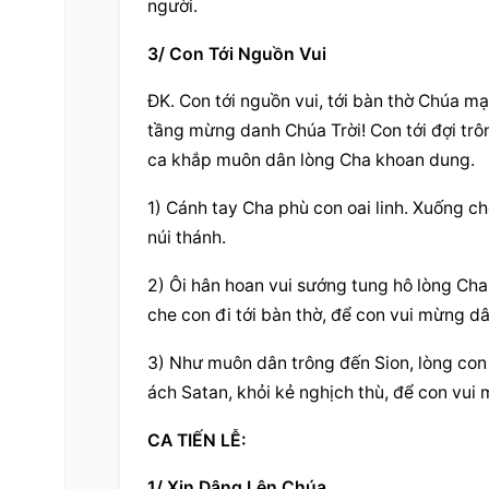
người.
3/ Con Tới Nguồn Vui
ĐK. Con tới nguồn vui, tới bàn thờ Chúa m
tầng mừng danh Chúa Trời! Con tới đợi trôn
ca khắp muôn dân lòng Cha khoan dung.
1) Cánh tay Cha phù con oai linh. Xuống ch
núi thánh.
2) Ôi hân hoan vui sướng tung hô lòng Cha 
che con đi tới bàn thờ, để con vui mừng d
3) Như muôn dân trông đến Sion, lòng con 
ách Satan, khỏi kẻ nghịch thù, để con vui
CA TIẾN LỄ:
1/ Xin Dâng Lên Chúa