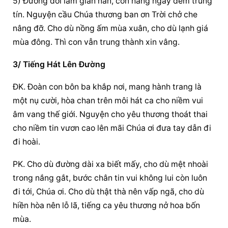
5) Đường đời lắm gian nan, con hằng ngày đêm trung 
tín. Nguyện cầu Chúa thương ban ơn Trời chở che 
nâng đỡ. Cho dù nồng ấm mùa xuân, cho dù lạnh giá 
mùa đông. Thì con vẫn trung thành xin vâng.
3/ Tiếng Hát Lên Đường
ĐK. Đoàn con bôn ba khắp nơi, mang hành trang là 
một nụ cười, hòa chan trên môi hát ca cho niềm vui 
âm vang thế giới. Nguyện cho yêu thương thoát thai 
cho niềm tin vươn cao lên mãi Chúa ơi đưa tay dẫn đi 
đi hoài.
PK. Cho dù đường dài xa biết mấy, cho dù mệt nhoài 
trong nắng gắt, bước chân tin vui không lui còn luôn 
đi tới, Chúa ơi. Cho dù thật thà nên vấp ngã, cho dù 
hiền hòa nên lỗ lã, tiếng ca yêu thương nở hoa bốn 
mùa.