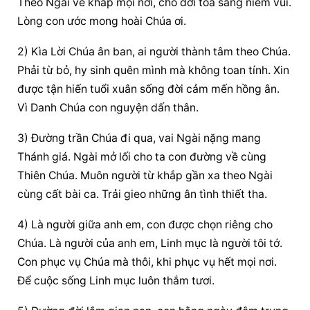
Theo Ngài về khắp mọi nơi, cho đời tỏa sáng niềm vui. 
Lòng con ước mong hoài Chúa ơi.
2) Kìa Lời Chúa ân ban, ai người thành tâm theo Chúa. 
Phải từ bỏ, hy sinh quên mình mà không toan tính. Xin 
được tận hiến tuổi xuân sống đời cảm mến hồng ân. 
Vì Danh Chúa con nguyện dấn thân.
3) Đường trần Chúa đi qua, vai Ngài nặng mang 
Thánh giá. Ngài mở lối cho ta con đường về cùng 
Thiên Chúa. Muôn người từ khắp gần xa theo Ngài 
cùng cất bài ca. Trải gieo những ân tình thiết tha.
4) Là người giữa anh em, con được chọn riêng cho 
Chúa. Là người của anh em, Linh mục là người tôi tớ. 
Con phục vụ Chúa mà thôi, khi phục vụ hết mọi nơi. 
Để cuộc sống Linh mục luôn thắm tươi.