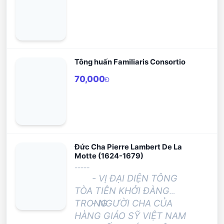
vấn đề tế nhị về việc cho li dị tái hôn
được lãnh nhận các bí tích,...
Tông huấn Familiaris Consortio
70,000
Đ
Đức Cha Pierre Lambert De La
Motte (1624-1679)
-----
- VỊ ĐẠI DIỆN TÔNG
TÒA TIÊN KHỞI ĐÀNG
TRONG
- NGƯỜI CHA CỦA
HÀNG GIÁO SỸ VIỆT NAM