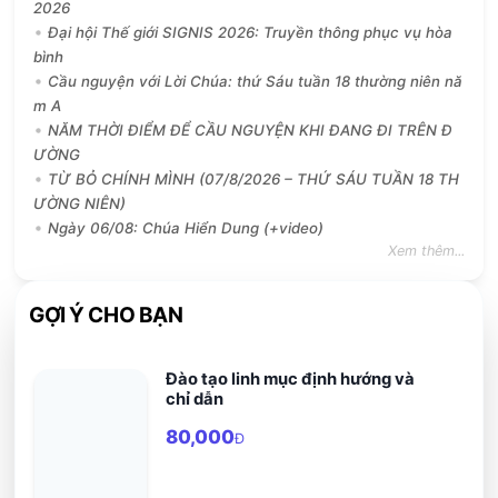
2026
Đại hội Thế giới SIGNIS 2026: Truyền thông phục vụ hòa
bình
Cầu nguyện với Lời Chúa: thứ Sáu tuần 18 thường niên nă
m A
NĂM THỜI ĐIỂM ĐỂ CẦU NGUYỆN KHI ĐANG ĐI TRÊN Đ
ƯỜNG
TỪ BỎ CHÍNH MÌNH (07/8/2026 – THỨ SÁU TUẦN 18 TH
ƯỜNG NIÊN)
Ngày 06/08: Chúa Hiển Dung (+video)
Xem thêm...
GỢI Ý CHO BẠN
Đào tạo linh mục định hướng và
chỉ dẫn
80,000
Đ