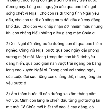
1) Dâng cuộc sống con giữa đời hôm nay trên bước 
đường này. Lòng con nguyện ước qua bao trở ngại 
sống chết vì Ngài. Cho con ra đi trong tình Ngài yêu 
dấu, cho con ra đi dù nắng mưa dãi dầu dù cay đắng 
khổ đau. Cho con vui chấp nhận đời nhiệm mầu những 
khi con chẳng hiểu những điều giăng mắc Chúa ơi.
2) Xin Ngài đỡ nâng bước đường con đi qua bao hiểm 
nghèo. Cùng với Ngài bước qua bao ngày dài phong 
sương miệt mài. Mang trong tim con khối tình yêu 
dâng hiến, qua bao gian nan vượt trái ngang bẽ bàng 
lòng xao xuyến Ngài ơi. Trong chơi vơi tháng ngày 
của cuộc đời sức riêng con chẳng thể, nhưng lòng tin 
yêu bước đi.
3) Âm thầm bước đi nẻo đường xa xăm tháng năm 
vời vợi. Mình con lặng lẽ chiến đấu từng giờ tương lai 
mịt mờ. Có Chúa mới biết thế nào là cay đắng, có 