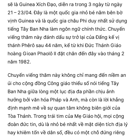
sẽ là Guinea Xích Đạo, diễn ra trong 3 ngày từ ngày 
21 – 23/04. Đây là một quốc gia nhỏ bé nằm bên bờ 
vịnh Guinea và là quốc gia châu Phi duy nhất sử dụng 
tiếng Tây Ban Nha làm ngôn ngữ chính thức. Chuyến 
viếng thăm này đánh dấu sự trở lại của Đấng kế vị 
thánh Phêrô sau 44 năm, kể từ khi Đức Thánh Giáo 
hoàng Gioan Phaolô II đặt chân đến đây vào tháng 2 
năm 1982.
Chuyến viếng thăm này không chỉ mang đến niềm an 
ủi cho cộng đồng Công giáo thiểu số nói tiếng Tây 
Ban Nha giữa lòng một lục địa đa phần chịu ảnh 
hưởng bởi văn hóa Pháp và Anh, mà còn là lời khẳng 
định mạnh mẽ về sự quan tâm không biên giới của 
Tòa Thánh. Trong trái tim của Mẹ Giáo hội, mọi cộng 
đoàn đức tin, dù là nhỏ bé nhất về mặt diện tích địa lý 
hay khiêm tốn về dân số, đều có một chỗ đứng riêng 