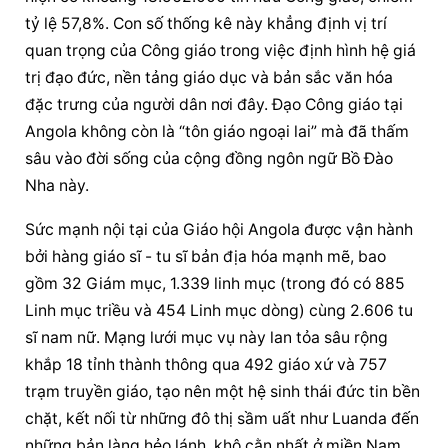
tỷ lệ 57,8%. Con số thống kê này khẳng định vị trí 
quan trọng của Công giáo trong việc định hình hệ giá 
trị đạo đức, nền tảng giáo dục và bản sắc văn hóa 
đặc trưng của người dân nơi đây. Đạo Công giáo tại 
Angola không còn là “tôn giáo ngoại lai” mà đã thấm 
sâu vào đời sống của cộng đồng ngôn ngữ Bồ Đào 
Nha này.
Sức mạnh nội tại của Giáo hội Angola được vận hành 
bởi hàng giáo sĩ - tu sĩ bản địa hóa mạnh mẽ, bao 
gồm 32 Giám mục, 1.339 linh mục (trong đó có 885 
Linh mục triều và 454 Linh mục dòng) cùng 2.606 tu 
sĩ nam nữ. Mạng lưới mục vụ này lan tỏa sâu rộng 
khắp 18 tỉnh thành thông qua 492 giáo xứ và 757 
trạm truyền giáo, tạo nên một hệ sinh thái đức tin bền 
chặt, kết nối từ những đô thị sầm uất như Luanda đến 
những bản làng hẻo lánh, khô cằn nhất ở miền Nam.