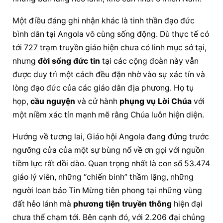
Một điều đáng ghi nhận khác là tinh thần đạo đức 
bình dân tại Angola vô cùng sống động. Dù thực tế có 
tới 727 trạm truyền giáo hiện chưa có linh mục sở tại, 
nhưng 
đời sống đức tin
 tại các cộng đoàn này vẫn 
được duy trì một cách đều đặn nhờ vào sự xác tín và 
lòng đạo đức của các giáo dân địa phương. Họ tụ 
họp, 
cầu nguyện
 và cử hành 
phụng vụ Lời Chúa
 với 
một niềm xác tín mạnh mẽ rằng Chúa luôn hiện diện.
Hướng về tương lai, Giáo hội Angola đang đứng trước 
ngưỡng cửa của một sự bùng nổ về ơn gọi với nguồn 
tiềm lực rất dồi dào. Quan trọng nhất là con số 53.474 
giáo lý viên, những “chiến binh” thầm lặng, những 
người loan báo Tin Mừng tiên phong tại những vùng 
đất hẻo lánh mà 
phương tiện truyền thông
 hiện đại 
chưa thể chạm tới. Bên cạnh đó, với 2.206 đại chủng 