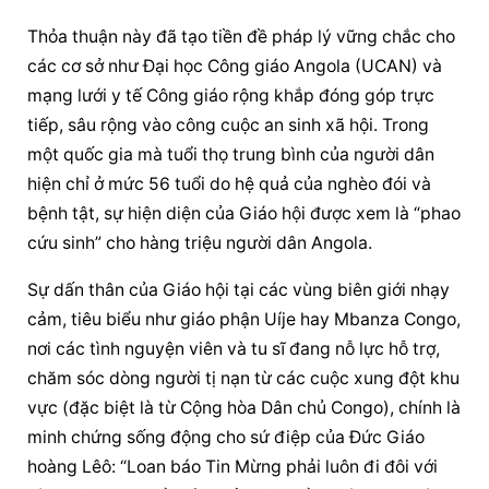
Thỏa thuận này đã tạo tiền đề pháp lý vững chắc cho 
các cơ sở như Đại học Công giáo Angola (UCAN) và 
mạng lưới y tế Công giáo rộng khắp đóng góp trực 
tiếp, sâu rộng vào công cuộc an sinh xã hội. Trong 
một quốc gia mà tuổi thọ trung bình của người dân 
hiện chỉ ở mức 56 tuổi do hệ quả của nghèo đói và 
bệnh tật, sự hiện diện của Giáo hội được xem là “phao 
cứu sinh” cho hàng triệu người dân Angola.
Sự dấn thân của Giáo hội tại các vùng biên giới nhạy 
cảm, tiêu biểu như 
giáo phận
 Uíje hay Mbanza Congo, 
nơi các tình nguyện viên và tu sĩ đang nỗ lực hỗ trợ, 
chăm sóc dòng người tị nạn từ các cuộc xung đột khu 
vực (đặc biệt là từ Cộng hòa Dân chủ Congo), chính là 
minh chứng sống động cho sứ điệp của Đức Giáo 
hoàng Lêô: “Loan báo Tin Mừng phải luôn đi đôi với 