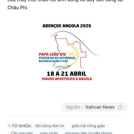
Châu Phi.
Nguồn :
Vatican News
TỪ KHÓA:
đời sống đức tin
giáo hội công giáo
Cầu nguyện
giáo phận
phương tiện truyền thông