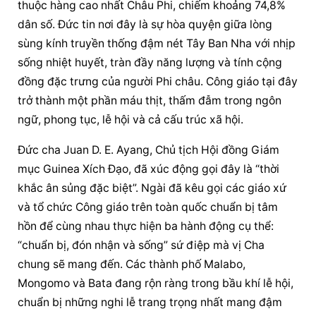
thuộc hàng cao nhất Châu Phi, chiếm khoảng 74,8% 
dân số. Đức tin nơi đây là sự hòa quyện giữa lòng 
sùng kính truyền thống đậm nét Tây Ban Nha với nhịp 
sống nhiệt huyết, tràn đầy năng lượng và tính cộng 
đồng đặc trưng của người Phi châu. Công giáo tại đây 
trở thành một phần máu thịt, thấm đẫm trong ngôn 
ngữ, phong tục, lễ hội và cả cấu trúc xã hội.
Đức cha Juan D. E. Ayang, Chủ tịch 
Hội đồng Giám 
mục
 Guinea Xích Đạo, đã xúc động gọi đây là “thời 
khắc ân sủng đặc biệt”. Ngài đã kêu gọi các giáo xứ 
và tổ chức Công giáo trên toàn quốc chuẩn bị tâm 
hồn để cùng nhau thực hiện ba hành động cụ thể: 
“chuẩn bị, đón nhận và sống” sứ điệp mà vị Cha 
chung sẽ mang đến. Các thành phố Malabo, 
Mongomo và Bata đang rộn ràng trong bầu khí lễ hội, 
chuẩn bị những nghi lễ trang trọng nhất mang đậm 