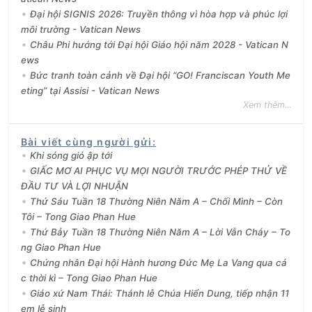
Đại hội SIGNIS 2026: Truyền thông vì hòa hợp và phúc lợi
môi trường - Vatican News
Châu Phi hướng tới Đại hội Giáo hội năm 2028 - Vatican N
ews
Bức tranh toàn cảnh về Đại hội “GO! Franciscan Youth Me
eting” tại Assisi - Vatican News
Xem thêm...
Bài viết cùng người gửi
:
Khi sóng gió ập tới
GIẤC MƠ AI PHỤC VỤ MỌI NGƯỜI TRƯỚC PHÉP THỬ VỀ
ĐẦU TƯ VÀ LỢI NHUẬN
Thứ Sáu Tuần 18 Thường Niên Năm A – Chối Mình – Còn
Tôi – Tong Giao Phan Hue
Thứ Bảy Tuần 18 Thường Niên Năm A – Lời Vẫn Cháy – To
ng Giao Phan Hue
Chứng nhân Đại hội Hành hương Đức Mẹ La Vang qua cá
c thời kì – Tong Giao Phan Hue
Giáo xứ Nam Thái: Thánh lễ Chúa Hiển Dung, tiếp nhận 11
em lễ sinh