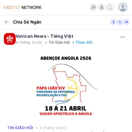
Chia Sẻ Ngắn
Vatican News - Tiếng Việt
•
4 tháng trước
Tin Giáo hội
• Theo dõi
TIN GIÁO HỘI
• 4 tháng trước