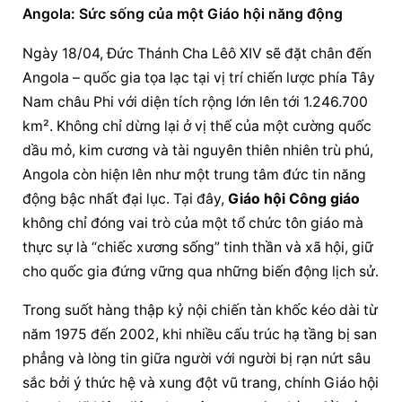
Angola: Sức sống của một Giáo hội năng động
Ngày 18/04, Đức Thánh Cha Lêô XIV sẽ đặt chân đến 
Angola – quốc gia tọa lạc tại vị trí chiến lược phía Tây 
Nam châu Phi với diện tích rộng lớn lên tới 1.246.700 
km². Không chỉ dừng lại ở vị thế của một cường quốc 
dầu mỏ, kim cương và tài nguyên thiên nhiên trù phú, 
Angola còn hiện lên như một trung tâm đức tin năng 
động bậc nhất đại lục. Tại đây, 
Giáo hội Công giáo
không chỉ đóng vai trò của một tổ chức tôn giáo mà 
thực sự là “chiếc xương sống” tinh thần và xã hội, giữ 
cho quốc gia đứng vững qua những biến động lịch sử.
Trong suốt hàng thập kỷ nội chiến tàn khốc kéo dài từ 
năm 1975 đến 2002, khi nhiều cấu trúc hạ tầng bị san 
phẳng và lòng tin giữa người với người bị rạn nứt sâu 
sắc bởi ý thức hệ và xung đột vũ trang, chính Giáo hội 