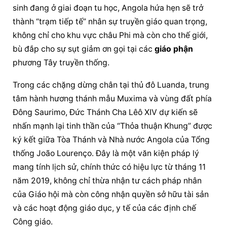
sinh đang ở giai đoạn tu học, Angola hứa hẹn sẽ trở 
thành “trạm tiếp tế” nhân sự truyền giáo quan trọng, 
không chỉ cho khu vực châu Phi mà còn cho thế giới, 
bù đắp cho sự sụt giảm ơn gọi tại các 
giáo phận
phương Tây truyền thống.
Trong các chặng dừng chân tại thủ đô Luanda, trung 
tâm hành hương thánh mẫu Muxima và vùng đất phía 
Đông Saurimo, Đức Thánh Cha Lêô XIV dự kiến sẽ 
nhấn mạnh lại tinh thần của “Thỏa thuận Khung” được 
ký kết giữa Tòa Thánh và Nhà nước Angola của Tổng 
thống João Lourenço. Đây là một văn kiện pháp lý 
mang tính lịch sử, chính thức có hiệu lực từ tháng 11 
năm 2019, không chỉ thừa nhận tư cách pháp nhân 
của Giáo hội mà còn công nhận quyền sở hữu tài sản 
và các hoạt động giáo dục, y tế của các định chế 
Công giáo.