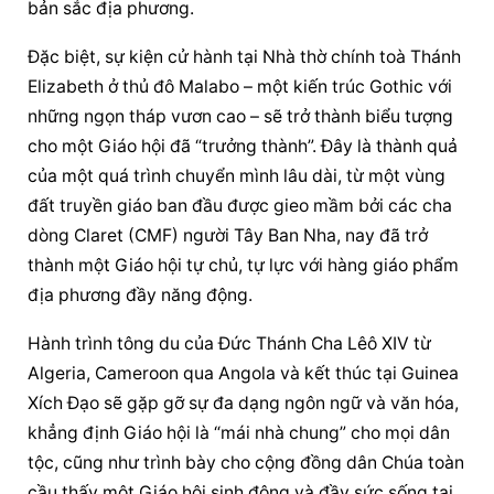
bản sắc địa phương.
Đặc biệt, sự kiện cử hành tại Nhà thờ chính toà Thánh 
Elizabeth ở thủ đô Malabo – một kiến trúc Gothic với 
những ngọn tháp vươn cao – sẽ trở thành biểu tượng 
cho một Giáo hội đã “trưởng thành”. Đây là thành quả 
của một quá trình chuyển mình lâu dài, từ một vùng 
đất truyền giáo ban đầu được gieo mầm bởi các cha 
dòng Claret (CMF) người Tây Ban Nha, nay đã trở 
thành một Giáo hội tự chủ, tự lực với hàng giáo phẩm 
địa phương đầy năng động.
Hành trình tông du của Đức Thánh Cha Lêô XIV từ 
Algeria, Cameroon qua Angola và kết thúc tại Guinea 
Xích Đạo sẽ gặp gỡ sự đa dạng ngôn ngữ và văn hóa, 
khẳng định Giáo hội là “mái nhà chung” cho mọi dân 
tộc, cũng như trình bày cho cộng đồng dân Chúa toàn 
cầu thấy một Giáo hội sinh động và đầy sức sống tại 