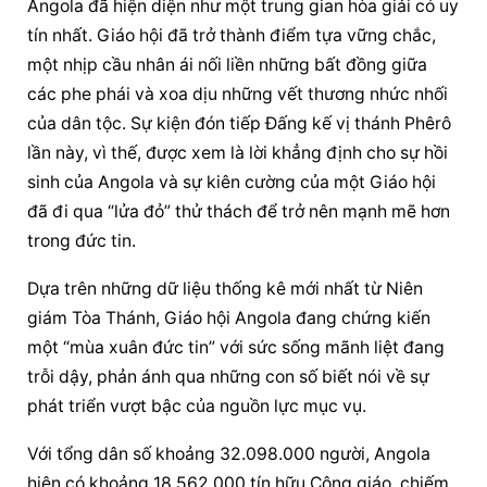
Angola đã hiện diện như một trung gian hòa giải có uy 
tín nhất. Giáo hội đã trở thành điểm tựa vững chắc, 
một nhịp cầu nhân ái nối liền những bất đồng giữa 
các phe phái và xoa dịu những vết thương nhức nhối 
của dân tộc. Sự kiện đón tiếp Đấng kế vị thánh Phêrô 
lần này, vì thế, được xem là lời khẳng định cho sự hồi 
sinh của Angola và sự kiên cường của một Giáo hội 
đã đi qua “lửa đỏ” thử thách để trở nên mạnh mẽ hơn 
trong đức tin.
Dựa trên những dữ liệu thống kê mới nhất từ Niên 
giám Tòa Thánh, Giáo hội Angola đang chứng kiến 
một “mùa xuân đức tin” với sức sống mãnh liệt đang 
trỗi dậy, phản ánh qua những con số biết nói về sự 
phát triển vượt bậc của nguồn lực mục vụ.
Với tổng dân số khoảng 32.098.000 người, Angola 
hiện có khoảng 18.562.000 tín hữu Công giáo, chiếm 