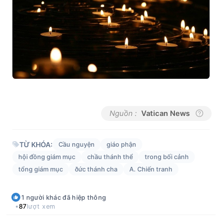
Nguồn :
Vatican News
TỪ KHÓA:
Cầu nguyện
giáo phận
hội đồng giám mục
chầu thánh thể
trong bối cảnh
tổng giám mục
ðức thánh cha
A. Chiến tranh
1
người khác
đã hiệp thông
87
lượt xem