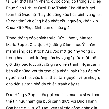
tại Đền thờ Thánh Phêrô, được công bố trong sứ điệp 
Phục Sinh Urbi et Orbi. Đức Thánh Cha đã mời gọi 
toàn thể Giáo hội “hãy để tiếng kêu hòa bình vang lên 
từ con tim” và cùng hiệp nhất cầu nguyện, khẩn xin 
Chúa Kitô Phục Sinh ban ơn hòa giải.
Trong thông cáo chính thức, Đức Hồng y Matteo 
Maria Zuppi, Chủ tịch 
Hội đồng Giám mục
 Ý, nhấn 
mạnh rằng các Kitô hữu được mời gọi “hy vọng dù 
trong hoàn cảnh không còn hy vọng”, giữa một thế 
giới đầy bạo lực, bất công và chiến tranh. Ngài cảnh 
báo về những vết thương của nhân loại: từ sự áp bức 
người yếu thế, việc khai thác tài nguyên vì lợi nhuận, 
cho đến sự tàn phá do chiến tranh gây ra.
Đức Hồng y Zuppi kêu gọi các linh mục, tu sĩ và toàn 
thể tín hữu tham gia buổi canh thức với Đức Thánh 
Cha hoặc quy tụ 
cầu nguyện
 tại các cộng đoàn địa 