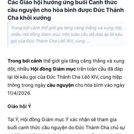
Các Giáo hội hưởng ứng buổi Canh thức
cầu nguyện cho hòa bình được Đức Thánh
Cha khởi xướng
Trong bối cảnh thế giới gia tăng căng thẳng và xung đột,
nhiều Hội đồng Giám mục trên toàn cầu đã đáp lại lời kêu
gọi của Đức Thánh Cha Lêô XIV, cùng ...
Trong bối cảnh
 thế giới gia tăng căng thẳng và xung 
đột, nhiều 
Hội đồng Giám mục
 trên toàn cầu đã đáp 
lại lời kêu gọi của Đức Thánh Cha Lêô XIV, cùng hiệp 
thông trong ngày 
cầu nguyện
 cho hòa bình vào ngày 
11/4/2026.
Giáo hội Ý
Tại Ý, 
Hội đồng Giám mục
 Ý xác nhận sẽ tham gia 
buổi canh thức 
cầu nguyện
 do Đức Thánh Cha chủ sự 