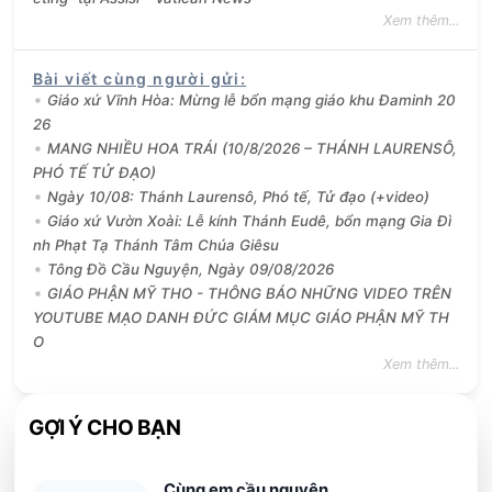
Xem thêm...
Bài viết cùng người gửi
:
Giáo xứ Vĩnh Hòa: Mừng lễ bổn mạng giáo khu Đaminh 20
26
MANG NHIỀU HOA TRÁI (10/8/2026 – THÁNH LAURENSÔ,
PHÓ TẾ TỬ ĐẠO)
Ngày 10/08: Thánh Laurensô, Phó tế, Tử đạo (+video)
Giáo xứ Vườn Xoài: Lễ kính Thánh Eudê, bổn mạng Gia Đì
nh Phạt Tạ Thánh Tâm Chúa Giêsu
Tông Đồ Cầu Nguyện, Ngày 09/08/2026
GIÁO PHẬN MỸ THO - THÔNG BÁO NHỮNG VIDEO TRÊN
YOUTUBE MẠO DANH ĐỨC GIÁM MỤC GIÁO PHẬN MỸ TH
O
Xem thêm...
GỢI Ý CHO BẠN
Cùng em cầu nguyện