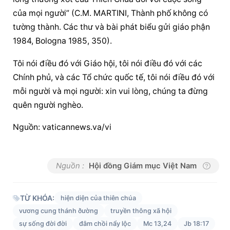
của mọi người” (C.M. MARTINI, Thành phố không có 
tường thành. Các thư và bài phát biểu gửi giáo phận 
1984, Bologna 1985, 350).
Tôi nói điều đó với Giáo hội, tôi nói điều đó với các 
Chính phủ, và các Tổ chức quốc tế, tôi nói điều đó với 
mỗi người và mọi người: xin vui lòng, chúng ta đừng 
quên người nghèo.
Nguồn: vaticannews.va/vi
Nguồn :
Hội đồng Giám mục Việt Nam
TỪ KHÓA:
hiện diện của thiên chúa
vương cung thánh ðường
truyền thông xã hội
sự sống đời đời
đâm chồi nẩy lộc
Mc 13,24
Jb 18:17