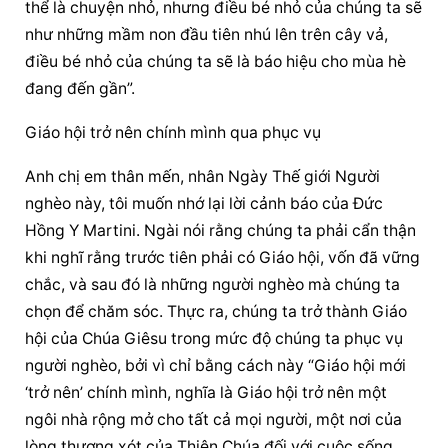
thể là chuyện nhỏ, nhưng điều bé nhỏ của chúng ta sẽ 
như những mầm non đầu tiên nhú lên trên cây vả, 
điều bé nhỏ của chúng ta sẽ là báo hiệu cho mùa hè 
đang đến gần”.
Giáo hội trở nên chính mình qua phục vụ
Anh chị em thân mến, nhân Ngày Thế giới Người 
nghèo này, tôi muốn nhớ lại lời cảnh báo của Đức 
Hồng Y Martini. Ngài nói rằng chúng ta phải cẩn thận 
khi nghĩ rằng trước tiên phải có Giáo hội, vốn đã vững 
chắc, và sau đó là những người nghèo mà chúng ta 
chọn để chăm sóc. Thực ra, chúng ta trở thành Giáo 
hội của Chúa Giêsu trong mức độ chúng ta phục vụ 
người nghèo, bởi vì chỉ bằng cách này “Giáo hội mới 
‘trở nên’ chính mình, nghĩa là Giáo hội trở nên một 
ngôi nhà rộng mở cho tất cả mọi người, một nơi của 
lòng thương xót của Thiên Chúa đối với cuộc sống 