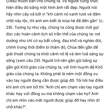
Giêsu muốn ban cho chúng ta. Và Người cũng thực 
hiện điều đó bằng một hình ảnh rất đẹp. Người nói: 
hãy nhìn cây vả bởi vì “khi cành nó xanh tươi và đâm 
chồi nảy lộc, thì anh em biết là mùa hè đã đến gần” (c. 
28). Tương tự như vậy, chúng ta cũng được mời gọi 
đọc các hoàn cảnh lịch sử trần thế của chúng ta: nơi 
dường như chỉ có sự bất công, đau khổ và nghèo đói, 
chính trong thời điểm bi thảm đó, Chúa đến gần để 
giải thoát chúng ta khỏi cảnh nô lệ và làm toả sáng sự 
sống (xem câu 29). Người trở nên gần gũi bằng sự 
gần gũi Kitô giáo của chúng ta, với tình huynh đệ Kitô 
giáo của chúng ta. Không phải là ném một đồng xu 
vào tay người đang cần được giúp đỡ. Tôi hỏi hai điều 
khi anh chị em bố thí: “Anh chị em chạm vào tay người 
khác hay vứt đồng xu mà không chạm vào họ? Anh 
chị em nhìn vào mắt người được giúp đỡ hay nhìn đi 
chỗ khác?”.