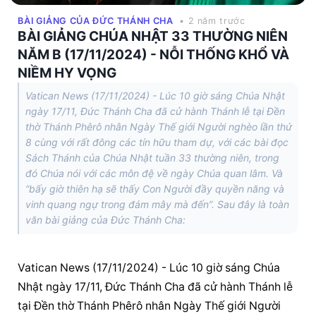
BÀI GIẢNG CỦA ĐỨC THÁNH CHA
• 2 năm trước
BÀI GIẢNG CHÚA NHẬT 33 THƯỜNG NIÊN
NĂM B (17/11/2024) - NỖI THỐNG KHỔ VÀ
NIỀM HY VỌNG
Vatican News (17/11/2024) - Lúc 10 giờ sáng Chúa Nhật
ngày 17/11, Đức Thánh Cha đã cử hành Thánh lễ tại Đền
thờ Thánh Phêrô nhân Ngày Thế giới Người nghèo lần thứ
8 cùng với rất đông các tín hữu tham dự, với các bài đọc
Sách Thánh của Chúa Nhật tuần 33 thường niên, trong
đó Chúa nói với các môn đệ về ngày Chúa quan lâm. Và
“bấy giờ thiên hạ sẽ thấy Con Người đầy quyền năng và
vinh quang ngự trong đám mây mà đến”. Sau đây là toàn
văn bài giảng của Đức Thánh Cha:
Vatican News (17/11/2024) - Lúc 10 giờ sáng Chúa 
Nhật ngày 17/11, Đức Thánh Cha đã cử hành Thánh lễ 
tại Đền thờ Thánh Phêrô nhân Ngày Thế giới Người 