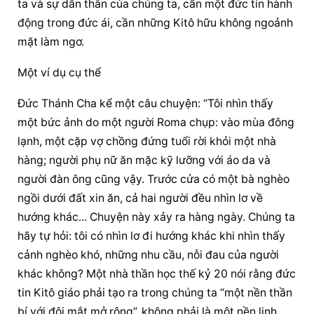
ta và sự dấn thân của chúng ta, cần một đức tin hành 
động trong đức ái, cần những Kitô hữu không ngoảnh 
mặt làm ngơ.
Một ví dụ cụ thể
Đức Thánh Cha kể một câu chuyện: “Tôi nhìn thấy 
một bức ảnh do một người Roma chụp: vào mùa đông 
lạnh, một cặp vợ chồng đứng tuổi rời khỏi một nhà 
hàng; người phụ nữ ăn mặc kỹ lưỡng với áo da và 
người đàn ông cũng vậy. Trước cửa có một bà nghèo 
ngồi dưới đất xin ăn, cả hai người đều nhìn lơ về 
hướng khác... Chuyện này xảy ra hàng ngày. Chúng ta 
hãy tự hỏi: tôi có nhìn lơ đi hướng khác khi nhìn thấy 
cảnh nghèo khó, những nhu cầu, nỗi đau của người 
khác không? Một nhà thần học thế kỷ 20 nói rằng đức 
tin Kitô giáo phải tạo ra trong chúng ta “một nền thần 
bí với đôi mắt mở rộng”, không phải là một nền linh 