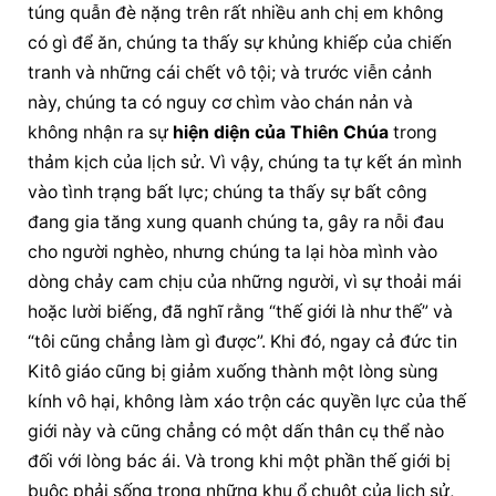
túng quẫn đè nặng trên rất nhiều anh chị em không 
có gì để ăn, chúng ta thấy sự khủng khiếp của chiến 
tranh và những cái chết vô tội; và trước viễn cảnh 
này, chúng ta có nguy cơ chìm vào chán nản và 
không nhận ra sự 
hiện diện của Thiên Chúa
 trong 
thảm kịch của lịch sử. Vì vậy, chúng ta tự kết án mình 
vào tình trạng bất lực; chúng ta thấy sự bất công 
đang gia tăng xung quanh chúng ta, gây ra nỗi đau 
cho người nghèo, nhưng chúng ta lại hòa mình vào 
dòng chảy cam chịu của những người, vì sự thoải mái 
hoặc lười biếng, đã nghĩ rằng “thế giới là như thế” và 
“tôi cũng chẳng làm gì được”. Khi đó, ngay cả đức tin 
Kitô giáo cũng bị giảm xuống thành một lòng sùng 
kính vô hại, không làm xáo trộn các quyền lực của thế 
giới này và cũng chẳng có một dấn thân cụ thể nào 
đối với lòng bác ái. Và trong khi một phần thế giới bị 
buộc phải sống trong những khu ổ chuột của lịch sử, 