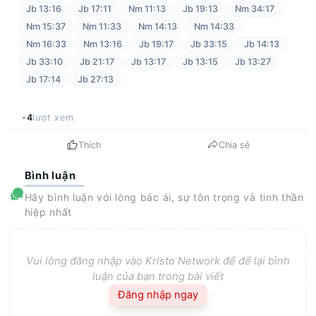
Jb 13:16
Jb 17:11
Nm 11:13
Jb 19:13
Nm 34:17
Nm 15:37
Nm 11:33
Nm 14:13
Nm 14:33
Nm 16:33
Nm 13:16
Jb 19:17
Jb 33:15
Jb 14:13
Jb 33:10
Jb 21:17
Jb 13:17
Jb 13:15
Jb 13:27
Jb 17:14
Jb 27:13
4
lượt xem
Thích
Chia sẻ
Bình luận
Hãy bình luận với lòng bác ái, sự tôn trọng và tinh thần
hiệp nhất
Vui lòng đăng nhập vào Kristo Network để để lại bình
luận của bạn trong bài viết
Đăng nhập ngay