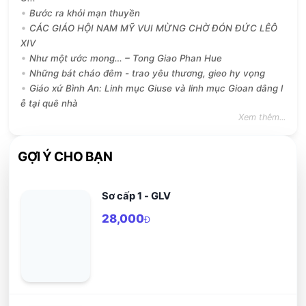
Bước ra khỏi mạn thuyền
CÁC GIÁO HỘI NAM MỸ VUI MỪNG CHỜ ĐÓN ĐỨC LÊÔ
XIV
Như một ước mong… – Tong Giao Phan Hue
Những bát cháo đêm - trao yêu thương, gieo hy vọng
Giáo xứ Bình An: Linh mục Giuse và linh mục Gioan dâng l
ễ tại quê nhà
Xem thêm...
GỢI Ý CHO BẠN
Sơ cấp 1 - GLV
28,000
Đ