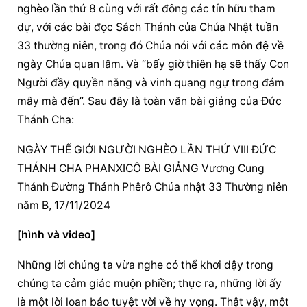
nghèo lần thứ 8 cùng với rất đông các tín hữu tham 
dự, với các bài đọc Sách Thánh của Chúa Nhật tuần 
33 thường niên, trong đó Chúa nói với các môn đệ về 
ngày Chúa quan lâm. Và “bấy giờ thiên hạ sẽ thấy Con 
Người đầy quyền năng và vinh quang ngự trong đám 
mây mà đến”. Sau đây là toàn văn bài giảng của Đức 
Thánh Cha:
NGÀY THẾ GIỚI NGƯỜI NGHÈO LẦN THỨ VIII ĐỨC 
THÁNH CHA PHANXICÔ BÀI GIẢNG Vương Cung 
Thánh Đường Thánh Phêrô Chúa nhật 33 Thường niên 
năm B, 17/11/2024
[hình và video]
Những lời chúng ta vừa nghe có thể khơi dậy trong 
chúng ta cảm giác muộn phiền; thực ra, những lời ấy 
là một lời loan báo tuyệt vời về hy vọng. Thật vậy, một 