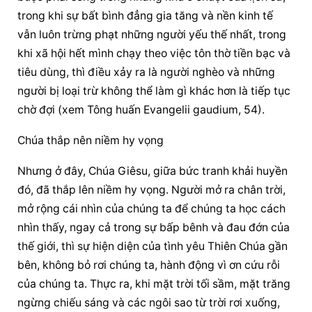
trong khi sự bất bình đẳng gia tăng và nền kinh tế 
vẫn luôn trừng phạt những người yếu thế nhất, trong 
khi xã hội hết mình chạy theo việc tôn thờ tiền bạc và 
tiêu dùng, thì điều xảy ra là người nghèo và những 
người bị loại trừ không thể làm gì khác hơn là tiếp tục 
chờ đợi (xem Tông huấn Evangelii gaudium, 54).
Chúa thắp nên niềm hy vọng
Nhưng ở đây, Chúa Giêsu, giữa bức tranh khải huyền 
đó, đã thắp lên niềm hy vọng. Người mở ra chân trời, 
mở rộng cái nhìn của chúng ta để chúng ta học cách 
nhìn thấy, ngay cả trong sự bấp bênh và đau đớn của 
thế giới, thì sự hiện diện của tình yêu Thiên Chúa gần 
bên, không bỏ rơi chúng ta, hành động vì ơn cứu rỗi 
của chúng ta. Thực ra, khi mặt trời tối sầm, mặt trăng 
ngừng chiếu sáng và các ngôi sao từ trời rơi xuống, 