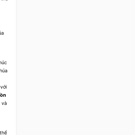
úa
húc 
húa 
với 
ồn 
n
 và 
thể 