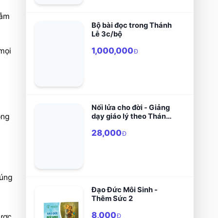
ẫm 
Bộ bài đọc trong Thánh
Lễ 3c/bộ
1,000,000
mọi 
Đ
Nối lửa cho đời - Giảng
ng 
dạy giáo lý theo Thánh
kinh
28,000
Đ
úng 
Đạo Đức Môi Sinh -
Thêm Sức 2
8,000
ược 
Đ