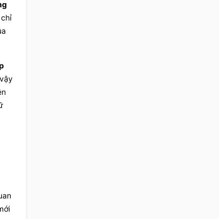
g 
chỉ 
a 
p 
vậy 
n 
 
uan 
ới 