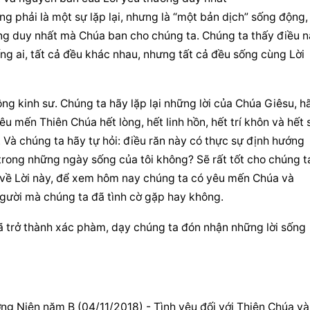
ng phải là một sự lặp lại, nhưng là “một bản dịch” sống động, 
ng duy nhất mà Chúa ban cho chúng ta. Chúng ta thấy điều n
ng ai, tất cả đều khác nhau, nhưng tất cả đều sống cùng Lời 
ng kinh sư. Chúng ta hãy 
lặp lại
 những lời của Chúa Giêsu, hã
Yêu mến 
Thiên Chúa
 hết lòng, hết linh hồn, 
hết trí khôn
 và 
hết 
. Và chúng ta hãy tự hỏi: điều răn này có thực sự định hướng 
rong những ngày sống của tôi không? Sẽ rất tốt cho chúng ta
nh về Lời này, để xem hôm nay chúng ta có yêu mến Chúa và 
người mà chúng ta đã tình cờ gặp hay không.
ã trở thành xác phàm, dạy chúng ta đón nhận những lời sống 
g Niên năm B (04/11/2018) - Tình yêu đối với 
Thiên Chúa
 và