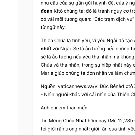
nhu cầu của sự gần gũi huynh đệ, của ý ng
đoàn
 Kitô chúng ta: đó là tránh nguy cơ t
có vài mối tương quan: “Các trạm dịch vụ” 
từ ngữ này.
Thiên Chúa
 là tình yêu, vì yêu Ngài đã tạ
nhất
 với Ngài. Sẽ là ảo tưởng nếu chúng 
sẽ là ảo tưởng nếu yêu tha nhân mà không 
Chúa
 và tha nhân, trong sự 
hiệp nhất
 này 
Maria giúp chúng ta đón nhận và làm chứn
Nguồn: vaticannews.va/vi Đức Bênêđictô 
- Nhìn người khác với cái nhìn của 
Thiên C
Anh chị em thân mến,
Tin Mừng Chúa Nhật hôm nay (Mc 12,28b-34
tới 
giới răn
 trọng nhất: 
giới răn
 của tình yê