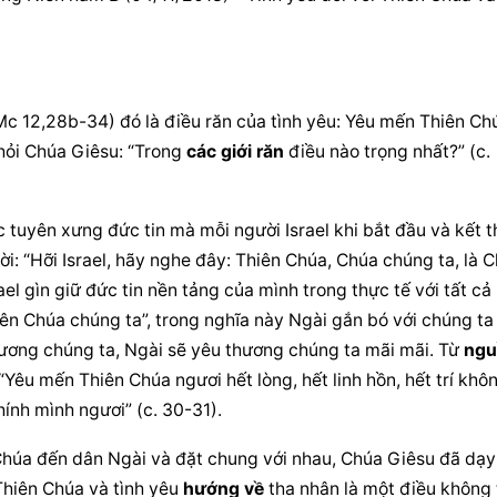
 12,28b-34) đó là điều răn của tình yêu: Yêu mến 
Thiên Ch
 hỏi Chúa Giêsu: “Trong 
các 
giới răn
 điều nào trọng nhất?” (c. 
ệc tuyên xưng đức tin mà mỗi người Israel khi bắt đầu và kết t
: “Hỡi Israel, hãy nghe đây: Thiên Chúa, Chúa chúng ta, là C
el gìn giữ đức tin nền tảng của mình trong thực tế với tất cả 
iên Chúa chúng ta”, trong nghĩa này Ngài gắn bó với chúng ta 
hương chúng ta, Ngài sẽ yêu thương chúng ta mãi mãi. Từ 
ngu
 “Yêu mến 
Thiên Chúa
 ngươi hết lòng, hết linh hồn, 
hết trí khô
hính mình ngươi” (c. 30-31).
Chúa
 đến dân Ngài và đặt chung với nhau, 
Chúa Giêsu
 đã dạy 
Thiên Chúa
 và tình yêu 
hướng về
 tha nhân là một điều không 