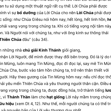
đan tu sử dụng một thuật ngữ rất cụ thể: 
Lời Chúa
 phải được 
ính vì sự 
bổ dưỡng
 của 
Lời Chúa
 cho nên 
Lời Chúa
 phải được
c sống: như 
Chúa Giêsu
 nói hôm nay, hết lòng, hết linh hồn, 
hế
 phải vang vọng trong chúng ta. Khi có tiếng vọng nội tâm này,
n. Và Người nói với chúng ta, như với ông kinh sư thông thái 
Thiên Chúa
 đâu” (câu 34).
m những nhà 
chú giải
Kinh Thánh
 giỏi giang, 
ận Lời Người, để mình được thay đổi bên trong. Đó là lý do t
Tin Mừng, luôn mang Tin Mừng, đọc đi đọc lại, say mê Tin Mừn
 Chúa
 Cha, bước vào tâm hồn chúng ta, trở nên thân thiết với 
Người. Hãy theo gương của Tin Mừng hôm nay: nếu chỉ đọc thôi
phải yêu mến 
Thiên Chúa
 và yêu thương 
người thân
 cận. Điều 
, vang vọng trong chúng ta, được đồng hóa, trở thành tiếng 
lươ
 vì 
Thánh Thần
 làm cho 
hạt giống
 Lời nảy mầm trong chúng
ữu hiệu
 (xem Dt 4, 12). Như thế, mỗi người chúng ta có thể trở
 và nguyên bản của Lời yêu thương duy nhất 