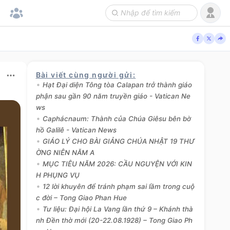
Bài viết cùng người gửi
:
Hạt Đại diện Tông tòa Calapan trở thành giáo
phận sau gần 90 năm truyền giáo - Vatican Ne
ws
Caphácnaum: Thành của Chúa Giêsu bên bờ
hồ Galilê - Vatican News
GIÁO LÝ CHO BÀI GIẢNG CHÚA NHẬT 19 THƯ
ỜNG NIÊN NĂM A
MỤC TIÊU NĂM 2026: CẦU NGUYỆN VỚI KIN
H PHỤNG VỤ
12 lời khuyên để tránh phạm sai lầm trong cuộ
c đời – Tong Giao Phan Hue
Tư liệu: Đại hội La Vang lần thứ 9 – Khánh thà
nh Đền thờ mới (20-22.08.1928) – Tong Giao Ph