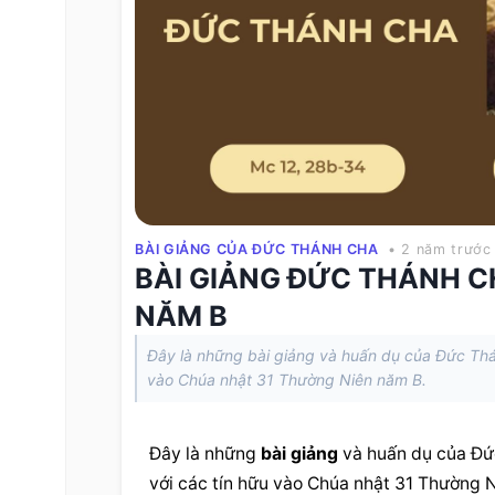
BÀI GIẢNG CỦA ĐỨC THÁNH CHA
• 2 năm trước
BÀI GIẢNG ĐỨC THÁNH C
NĂM B
Đây là những bài giảng và huấn dụ của Đức Thán
vào Chúa nhật 31 Thường Niên năm B.
Đây là những 
bài giảng
 và huấn dụ của Đứ
với các tín hữu vào Chúa nhật 31 Thường 