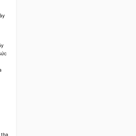
ày 
y 
sức
 
 tha 