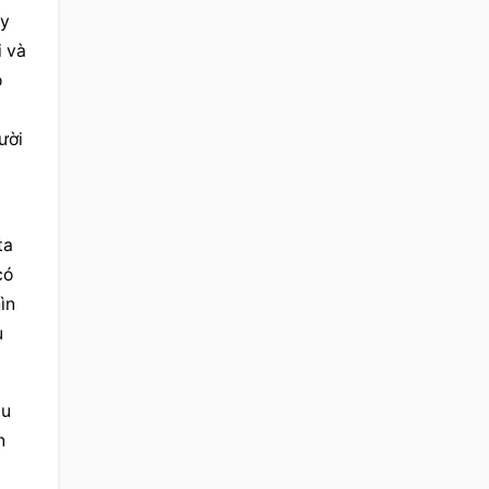
y 
 và 
 
ời 
a 
ó 
n 
 
u 
 