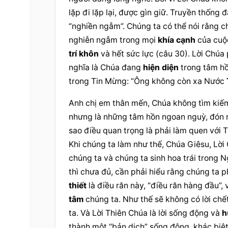
lặp đi lặp lại, được gìn giữ. Truyền thống 
“nghiền ngẫm”. Chúng ta có thể nói rằng ch
nghiễn ngẫm trong mọi 
khía cạnh
 của cuộ
trí khôn
 và 
hết sức
 lực (câu 30). 
Lời Chúa
nghĩa là Chúa đang 
hiện diện
 trong tâm hồ
trong Tin Mừng: “Ông không còn xa Nước 
Anh chị em thân mến, Chúa không tìm kiế
nhưng là những tâm hồn ngoan nguỳ, đón nh
sao điều quan trọng là phải làm quen với 
Khi chúng ta làm như thế, Chúa Giêsu, 
Lời
chúng ta và chúng ta sinh hoa trái trong 
thì chưa đủ, cần phải hiểu rằng chúng ta 
thiết
 là điều răn này, “điều răn hàng đầu”
tâm
 chúng ta. Như thế sẽ không có lời chết,
ta. Và Lời 
Thiên Chúa
 là lời sống động và 
h
thành một “bản dịch” sống động, khác biệt