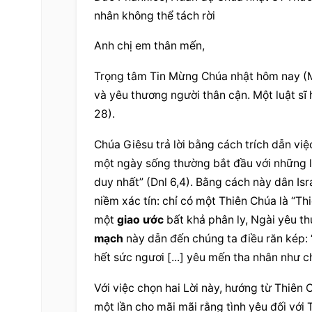
nhân không thể tách rời
Anh chị em thân mến,
Trọng tâm Tin Mừng Chúa nhật hôm nay (Mc
và yêu thương 
người thân
 cận. Một luật sĩ
28).
Chúa Giêsu
 trả lời bằng cách trích dẫn vi
một ngày sống thường bắt đầu với những lời
duy nhất” (Dnl 6,4). Bằng cách này dân Isra
niềm xác tín: chỉ có một 
Thiên Chúa
 là “Th
một 
giao ước
 bất khả phân ly, Ngài yêu t
mạch
 này dẫn đến chúng ta điều răn kép:
hết sức
 ngươi [...] yêu mến tha nhân như c
Với việc chọn hai Lời này, hướng từ 
Thiên 
một lần cho mãi mãi rằng tình yêu đối với 