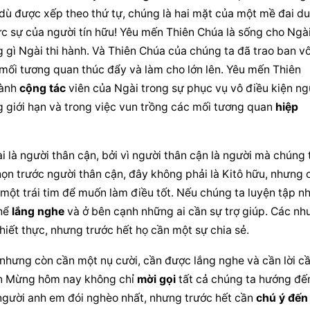
 dù được xếp theo thứ tự, chúng là hai mặt của một mề đai du
c sự của người tín hữu! Yêu mến 
Thiên Chúa
 là sống cho Ngài
 gì Ngài thi hành. Và 
Thiên Chúa
 của chúng ta đã trao ban vô
à mối tương quan thúc đẩy và làm cho lớn lên. Yêu mến 
Thiên 
ành 
cộng tác
 viên của Ngài trong sự phục vụ vô điều kiện 
ngư
g giới hạn và trong việc vun trồng các mối tương quan 
hiệp 
 là 
người thân
 cận, bởi vì 
người thân
 cận
 là người mà chúng t
ọn trước 
người thân
 cận, đây không phải là Kitô hữu, nhưng c
 một trái tim để muốn làm điều tốt. Nếu chúng ta luyện tập nhì
hể 
lắng nghe
 và ở bên cạnh những ai cần sự trợ giúp. Các nhu
i thiết thực, nhưng trước hết họ cần một sự chia sẻ.
 nhưng còn cần một nụ cười, cần được 
lắng nghe
 và cần lời cầ
in Mừng hôm nay không chỉ 
mời gọi
 tất cả chúng ta hướng đến
người anh em đói nghèo nhất, nhưng trước hết cần 
chú ý đến