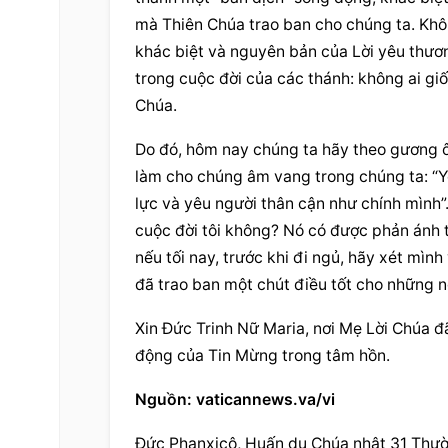
mà 
Thiên Chúa
 trao ban cho chúng ta. Khô
khác biệt và nguyên bản của Lời yêu thươ
trong cuộc đời của các thánh: không ai giố
Chúa.
Do đó, hôm nay chúng ta hãy theo gương ô
làm cho chúng âm vang trong chúng ta: “
lực và yêu 
người thân
 cận
 như chính mình”
cuộc đời tôi không? Nó có được phản ánh t
nếu tối nay, trước khi đi ngủ, hãy xét mì
đã trao ban một chút điều tốt cho những 
Xin Đức Trinh Nữ Maria, nơi Mẹ 
Lời Chúa
 đ
động của Tin Mừng trong tâm hồn.
Nguồn: vaticannews.va/vi
Đức Phanxicô, Huấn dụ Chúa nhật 31 Thườn