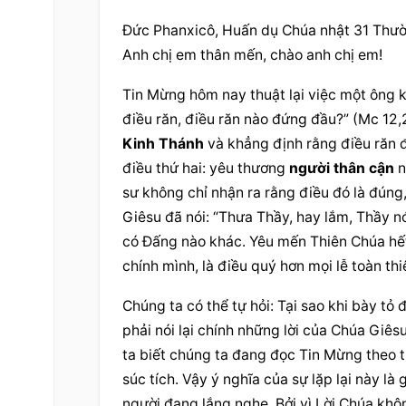
Đức Phanxicô, Huấn dụ Chúa nhật 31 Thườ
Anh chị em thân mến, chào anh chị em!
Tin Mừng hôm nay thuật lại việc một ông k
điều răn, điều răn nào đứng đầu?” (Mc 12,2
Kinh Thánh
 và khẳng định rằng điều răn đ
điều thứ hai: yêu thương 
người thân
 cận
 
sư không chỉ nhận ra rằng điều đó là đúng
Giêsu
 đã nói: “Thưa Thầy, hay lắm, Thầy nó
có Đấng nào khác. Yêu mến 
Thiên Chúa
 hế
chính mình, là điều quý hơn mọi lễ toàn thi
Chúng ta có thể tự hỏi: Tại sao khi bày tỏ 
phải nói lại chính những lời của Chúa Giês
ta biết chúng ta đang đọc Tin Mừng theo t
súc tích. Vậy ý nghĩa của sự 
lặp lại
 này là 
người đang lắng nghe. Bởi vì 
Lời Chúa
 khô