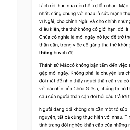
tách rời, hơn nữa còn hổ trợ lẫn nhau. Mặc
nhất: sống chung với nhau là sức mạnh thự
vì Ngài, cho chính Ngài và cho chính những
điều kiện, tha thứ không có giới hạn, đó l
Chúa
 có nghĩa là mỗi ngày nỗ lực để trở th
thân
 cận, trong việc cố gắng tha thứ khôn
thông
 huynh đệ.
Thánh sử Máccô không bận tấm đến việc ai
gặp mỗi ngày. Không phải là chuyện lựa ch
đôi mắt để nhìn thấy 
người thân
 cận
 và có
với cái nhìn của Chúa Giêsu, chúng ta có t
cầu của 
người thân
 cận
 đòi hỏi câu trả lờ
Người đang đói không chỉ cần một tô súp,
nguyện, tất cả cùng thực hiện với nhau. T
tình trạng đói nghèo khẩn cấp của những 