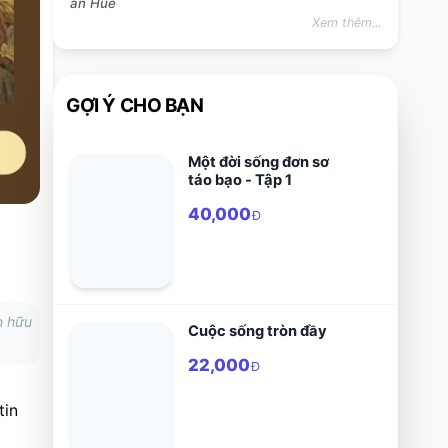
an Hue
Xem thêm...
GỢI Ý CHO BẠN
Một đời sống đơn sơ
táo bạo - Tập 1
40,000
Đ
n hữu
Cuộc sống tròn đầy
22,000
Đ
in 