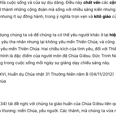
hĩa cuộc sống và của sự dịu dàng. Điều này 
chất vấn
 các 
cộn
rở thành những 
cộng đoàn
 mà sống với nhiều sáng kiến nhưng 
nhưng ít sự đồng hành, trong ý nghĩa trọn vẹn và 
kitô giáo
 củ
o dựng chúng ta và để chúng ta có thể yêu người khác ở lại 
hiệ
ta yêu tha nhân nhưng lại không yêu mến Thiên Chúa; và cũng 
yêu mến Thiên Chúa. Hai chiều kích của tình yêu, đối với 
Thiê
chính là đặc điểm của người môn đệ Chúa Giêsu. Đức Trinh Nữ
g trong cuộc sống mỗi ngày sự giảng dạy chiếu sáng này.
XVI, Huấn dụ Chúa nhật 31 Thường Niên năm B (04/11/2012) 
húa
) tái đề nghị với chúng ta giáo huấn của 
Chúa Giêsu
 liên q
u thương: mến Chúa, yêu người. Các thánh, mà chúng ta vừa m