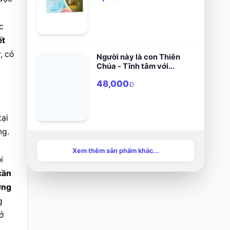
 
t 
 có 
Người này là con Thiên
Chúa - Tĩnh tâm với
sách TM Máccô
48,000
Đ
ại 
g. 
Xem thêm sản phẩm khác...
 
cần 
ng 
 
 