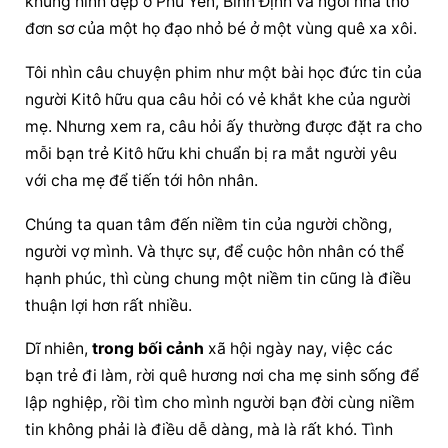
khung hình đẹp ở Phú Yên, Bình Định và ngôi nhà thờ 
đơn sơ của một họ đạo nhỏ bé ở một vùng quê xa xôi.
Tôi nhìn câu chuyện phim như một bài học đức tin của 
người Kitô hữu qua câu hỏi có vẻ khắt khe của người 
mẹ. Nhưng xem ra, câu hỏi ấy thường được đặt ra cho 
mỗi bạn trẻ Kitô hữu khi chuẩn bị ra mắt người yêu 
với cha mẹ để tiến tới hôn nhân.
Chúng ta quan tâm đến niềm tin của người chồng, 
người vợ mình. Và thực sự, để cuộc hôn nhân có thể 
hạnh phúc, thì cùng chung một niềm tin cũng là điều 
thuận lợi hơn rất nhiều.
Dĩ nhiên, 
trong bối cảnh
 xã hội ngày nay, việc các 
bạn trẻ đi làm, rời quê hương nơi cha mẹ sinh sống để 
lập nghiệp, rồi tìm cho mình người bạn đời cùng niềm 
tin không phải là điều dễ dàng, mà là rất khó. Tình 