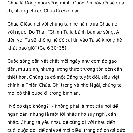
Chúa là Đấng nuôi sống mình. Cuộc đời này rồi sẽ qua 
đi, nhưng chỉ có Chúa là còn mãi.
Chúa Giêsu nói với chúng ta như năm xưa Chúa nói 
với người Do Thái: “Chính Ta là bánh ban sự sống. Ai 
đến với Ta sẽ không hề đói; ai tin vào Ta sẽ không hề 
khát bao giờ” (Ga 6,30-35)
Cuộc sống cần vật chất mỗi ngày như cơm áo gạo 
tiền, mưu sinh, nhưng lương thực trường tồn còn cần 
thiết hơn. Chúng ta có một Đấng tuyệt đối, siêu việt - 
chính là Thiên Chúa. Chỉ trong và nhờ Ngài, chúng ta 
mới có thể bước đi trong bình an.
“Nó có đạo không?” - không phải là một câu nói để 
ngăn cản, nhưng là một lời nhắc nhở suy nghĩ, cân 
nhắc. Chúng ta yêu nhau để cùng đi với nhau đến 
cuối cuộc đời, để chia sẻ mọi điều, trong đó có cả đức 