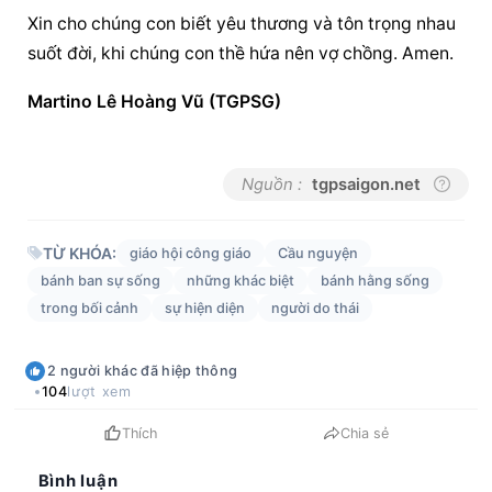
Xin cho chúng con biết yêu thương và tôn trọng nhau 
suốt đời, khi chúng con thề hứa nên vợ chồng. Amen.
Martino Lê Hoàng Vũ (TGPSG)
Nguồn :
tgpsaigon.net
TỪ KHÓA:
giáo hội công giáo
Cầu nguyện
bánh ban sự sống
những khác biệt
bánh hằng sống
trong bối cảnh
sự hiện diện
người do thái
2
người khác
đã hiệp thông
104
lượt xem
Thích
Chia sẻ
Bình luận